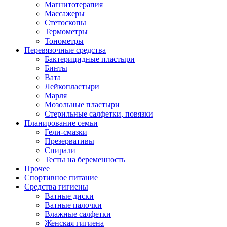
Магнитотерапия
Массажеры
Стетоскопы
Термометры
Тонометры
Перевязочные средства
Бактерицидные пластыри
Бинты
Вата
Лейкопластыри
Марля
Мозольные пластыри
Стерильные салфетки, повязки
Планирование семьи
Гели-смазки
Презервативы
Спирали
Тесты на беременность
Прочее
Спортивное питание
Средства гигиены
Ватные диски
Ватные палочки
Влажные салфетки
Женская гигиена