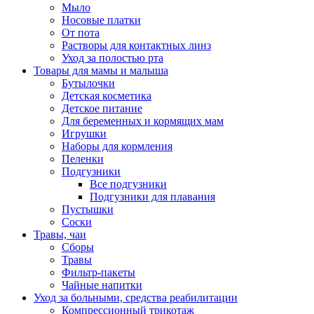
Мыло
Носовые платки
От пота
Растворы для контактных линз
Уход за полостью рта
Товары для мамы и малыша
Бутылочки
Детская косметика
Детское питание
Для беременных и кормящих мам
Игрушки
Наборы для кормления
Пеленки
Подгузники
Все подгузники
Подгузники для плавания
Пустышки
Соски
Травы, чаи
Сборы
Травы
Фильтр-пакеты
Чайные напитки
Уход за больными, средства реабилитации
Компрессионный трикотаж