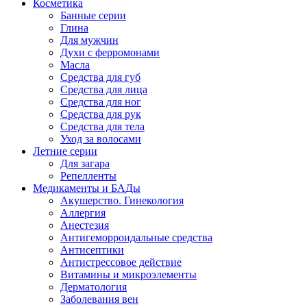
Косметика
Банные серии
Глина
Для мужчин
Духи с ферромонами
Масла
Средства для губ
Средства для лица
Средства для ног
Средства для рук
Средства для тела
Уход за волосами
Летние серии
Для загара
Репелленты
Медикаменты и БАДы
Акушерство. Гинекология
Аллергия
Анестезия
Антигеморроидальные средства
Антисептики
Антистрессовое действие
Витамины и микроэлементы
Дерматология
Заболевания вен