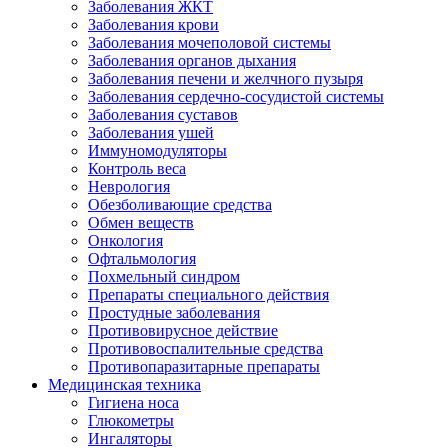
Заболевания ЖКТ
Заболевания крови
Заболевания мочеполовой системы
Заболевания органов дыхания
Заболевания печени и желчного пузыря
Заболевания сердечно-сосудистой системы
Заболевания суставов
Заболевания ушей
Иммуномодуляторы
Контроль веса
Неврология
Обезболивающие средства
Обмен веществ
Онкология
Офтальмология
Похмельный синдром
Препараты специального действия
Простудные заболевания
Противовирусное действие
Противовоспалительные средства
Противопаразитарные препараты
Медицинская техника
Гигиена носа
Глюкометры
Ингаляторы