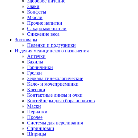
Здоровое питание
Злаки
Конфеты
Мюсли
Прочие напитки
Сахарозаменители
Снижение веса
Зоотовары
Пеленки и подгузники
Изделия медицинского назначения
Аптечки
Бахилы
Горчичники
Грелки
Зеркала гинекологические
Кало- и мочеприемники
Клеенки
Контактные линзы и очки
Контейнеры для сбора анализов
Маски
Перчатки
Прочее
Системы для переливания
Спринцовки
Шприцы