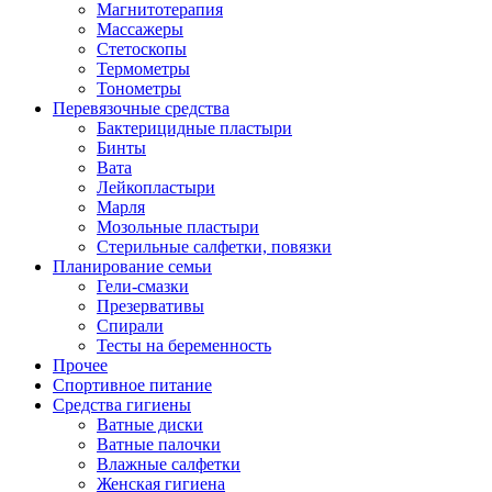
Магнитотерапия
Массажеры
Стетоскопы
Термометры
Тонометры
Перевязочные средства
Бактерицидные пластыри
Бинты
Вата
Лейкопластыри
Марля
Мозольные пластыри
Стерильные салфетки, повязки
Планирование семьи
Гели-смазки
Презервативы
Спирали
Тесты на беременность
Прочее
Спортивное питание
Средства гигиены
Ватные диски
Ватные палочки
Влажные салфетки
Женская гигиена