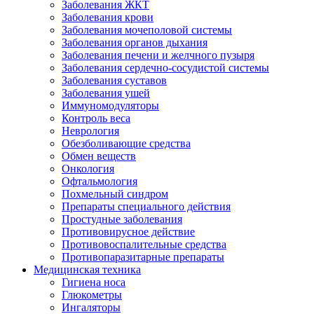
Заболевания ЖКТ
Заболевания крови
Заболевания мочеполовой системы
Заболевания органов дыхания
Заболевания печени и желчного пузыря
Заболевания сердечно-сосудистой системы
Заболевания суставов
Заболевания ушей
Иммуномодуляторы
Контроль веса
Неврология
Обезболивающие средства
Обмен веществ
Онкология
Офтальмология
Похмельный синдром
Препараты специального действия
Простудные заболевания
Противовирусное действие
Противовоспалительные средства
Противопаразитарные препараты
Медицинская техника
Гигиена носа
Глюкометры
Ингаляторы