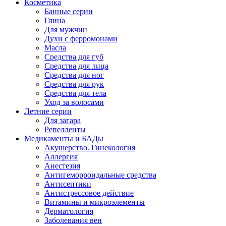
Косметика
Банные серии
Глина
Для мужчин
Духи с ферромонами
Масла
Средства для губ
Средства для лица
Средства для ног
Средства для рук
Средства для тела
Уход за волосами
Летние серии
Для загара
Репелленты
Медикаменты и БАДы
Акушерство. Гинекология
Аллергия
Анестезия
Антигеморроидальные средства
Антисептики
Антистрессовое действие
Витамины и микроэлементы
Дерматология
Заболевания вен