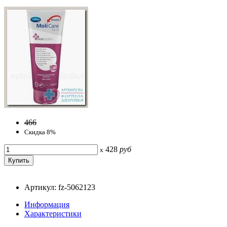
466
Скидка 8%
428
руб
x
Артикул: fz-5062123
Информация
Характеристики