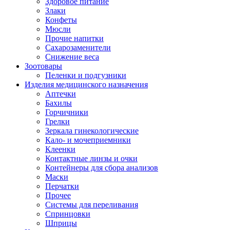
Здоровое питание
Злаки
Конфеты
Мюсли
Прочие напитки
Сахарозаменители
Снижение веса
Зоотовары
Пеленки и подгузники
Изделия медицинского назначения
Аптечки
Бахилы
Горчичники
Грелки
Зеркала гинекологические
Кало- и мочеприемники
Клеенки
Контактные линзы и очки
Контейнеры для сбора анализов
Маски
Перчатки
Прочее
Системы для переливания
Спринцовки
Шприцы