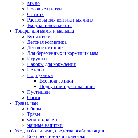
Мыло
Носовые платки
От пота
Растворы для контактных линз
Уход за полостью рта
Товары для мамы и малыша
Бутылочки
Детская косметика
Детское питание
Для беременных и кормящих мам
Игрушки
Наборы для кормления
Пеленки
Подгузники
Все подгузники
Подгузники для плавания
Пустышки
Соски
Травы, чаи
Сборы
Травы
Фильтр-пакеты
Чайные напитки
Уход за больными, средства реабилитации
Компрессионный трикотаж