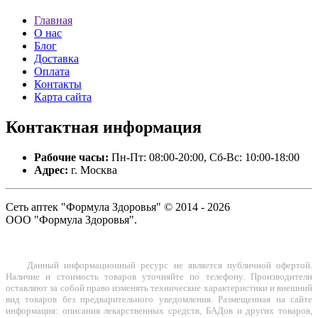
Главная
О нас
Блог
Доставка
Оплата
Контакты
Карта сайта
Контактная
информация
Рабочие часы:
Пн-Пт: 08:00-20:00, Сб-Вс: 10:00-18:00
Адрес:
г. Москва
Сеть аптек "Формула Здоровья" © 2014 - 2026
ООО "Формула Здоровья".
Данный информационный ресурс не является публичной офертой.
Наличие и стоимость товаров уточняйте по телефону. Производители
оставляют за собой право изменять технические характеристики и внешний
вид товаров без предварительного уведомления. Размещенная на сайте
информация: описания лекарственных средств, БАДов и других товаров,