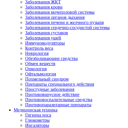
Заболевания ЖКТ
Заболевания крови
Заболевания мочеполовой системы
Заболевания органов дыхания
Заболевания печени и желчного пузыря
Заболевания сердечно-сосудистой системы
Заболевания суставов
Заболевания ушей
Иммуномодуляторы
Контроль веса
Неврология
Обезболивающие средства
Обмен веществ
Онкология
Офтальмология
Похмельный синдром
Препараты специального действия
Простудные заболевания
Противовирусное действие
Противовоспалительные средства
Противопаразитарные препараты
Медицинская техника
Гигиена носа
Глюкометры
Ингаляторы