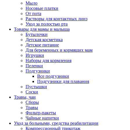
Мыло
Носовые платки
От пота
Растворы для контактных линз
Уход за полостью рта
Товары для мамы и малыша
Бутылочки
Детская косметика
Детское питание
Для беременных и кормящих мам
Игрушки
Наборы для кормления
Пеленки
Подгузники
Все подгузники
Подгузники для плавания
Пустышки
Соски
Травы, чаи
Сборы
Травы
Фильтр-пакеты
Чайные напитки
Уход за больными, средства реабилитации
Компрессионный трикотаж