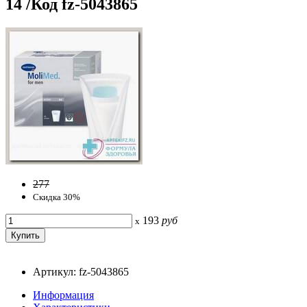
14 /Код fz-5043865
277
Скидка 30%
193
руб
x
Артикул: fz-5043865
Информация