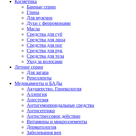
Косметика
Банные серии
Глина
Для мужчин
Духи с ферромонами
Масла
Средства для губ
Средства для лица
Средства для ног
Средства для рук
Средства для тела
Уход за волосами
Летние серии
Для загара
Репелленты
Медикаменты и БАДы
Акушерство. Гинекология
Аллергия
Анестезия
Антигеморроидальные средства
Антисептики
Антистрессовое действие
Витамины и микроэлементы
Дерматология
Заболевания вен