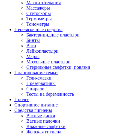
Магнитотерапия
Массажеры
Стетоскопы
Термометры
Тонометры
Перевязочные средства
Бактерицидные пластыри
Бинты
Вата
Лейкопластыри
Марля
Мозольные пластыри
Стерильные салфетки, повязки
Планирование семьи
Гели-смазки
Презервативы
Спирали
Тесты на беременность
Прочее
Спортивное питание
Средства гигиены
Ватные диски
Ватные палочки
Влажные салфетки
Женская гигиена