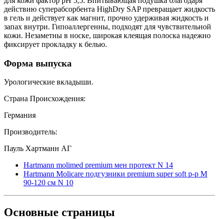
для кожи фактор рН 5,5. Впитывающая подушка благодаря
действию суперабсорбента HighDry SAP превращает жидкость
в гель и действует как магнит, прочно удерживая жидкость и
запах внутри. Гипоаллергенны, подходят для чувствительной
кожи. Незаметны в носке, широкая клеящая полоска надежно
фиксирует прокладку к белью.
Форма выпуска
Урологические вкладыши.
Страна Происхождения:
Германия
Производитель:
Пауль Хартманн АГ
Hartmann molimed premium мен протект N 14
Hartmann Molicare подгузники premium super soft р-р M
90-120 см N 10
Основные
страницы