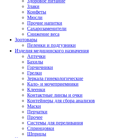
Здоровое питание
Злаки
Конфеты
Мюсли
Прочие напитки
Сахарозаменители
Снижение веса
Зоотовары
Пеленки и подгузники
Изделия медицинского назначения
Аптечки
Бахилы
Горчичники
Грелки
Зеркала гинекологические
Кало- и мочеприемники
Клеенки
Контактные линзы и очки
Контейнеры для сбора анализов
Маски
Перчатки
Прочее
Системы для переливания
Спринцовки
Шприцы