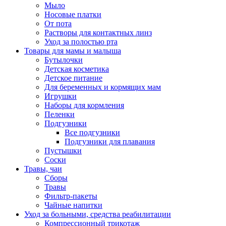
Мыло
Носовые платки
От пота
Растворы для контактных линз
Уход за полостью рта
Товары для мамы и малыша
Бутылочки
Детская косметика
Детское питание
Для беременных и кормящих мам
Игрушки
Наборы для кормления
Пеленки
Подгузники
Все подгузники
Подгузники для плавания
Пустышки
Соски
Травы, чаи
Сборы
Травы
Фильтр-пакеты
Чайные напитки
Уход за больными, средства реабилитации
Компрессионный трикотаж