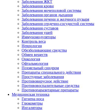
Заболевания ЖКТ
Заболевания крови
Заболевания мочеполовой системы
Заболевания органов дыхания
Заболевания печени и желчного пузыря
Заболевания сердечно-сосудистой системы
Заболевания суставов
Заболевания ушей
Иммуномодуляторы
Контроль веса
Неврология
Обезболивающие средства
Обмен веществ
Онкология
Офтальмология
Похмельный синдром
Препараты специального действия
Простудные заболевания
Противовирусное действие
Противовоспалительные средства
Противопаразитарные препараты
Медицинская техника
Гигиена носа
Глюкометры
Ингаляторы