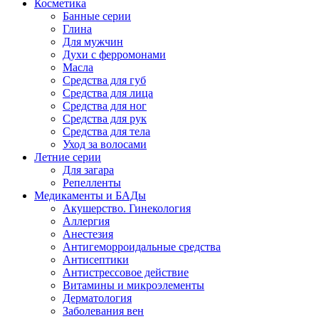
Косметика
Банные серии
Глина
Для мужчин
Духи с ферромонами
Масла
Средства для губ
Средства для лица
Средства для ног
Средства для рук
Средства для тела
Уход за волосами
Летние серии
Для загара
Репелленты
Медикаменты и БАДы
Акушерство. Гинекология
Аллергия
Анестезия
Антигеморроидальные средства
Антисептики
Антистрессовое действие
Витамины и микроэлементы
Дерматология
Заболевания вен