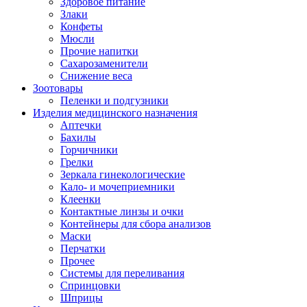
Здоровое питание
Злаки
Конфеты
Мюсли
Прочие напитки
Сахарозаменители
Снижение веса
Зоотовары
Пеленки и подгузники
Изделия медицинского назначения
Аптечки
Бахилы
Горчичники
Грелки
Зеркала гинекологические
Кало- и мочеприемники
Клеенки
Контактные линзы и очки
Контейнеры для сбора анализов
Маски
Перчатки
Прочее
Системы для переливания
Спринцовки
Шприцы