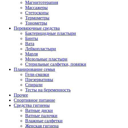
Магнитотерапия
Массажеры
Стетоскопы
Термометры
Тонометры
Перевязочные средства
Бактерицидные пластыри
Бинты
Вата
Лейкопластыри
Марля
Мозольные пластыри
Стерильные салфетки, повязки
Планирование семьи
Гели-смазки
Презервативы
Спирали
Тесты на беременность
Прочее
Спортивное питание
Средства гигиены
Ватные диски
Ватные палочки
Влажные салфетки
Женская гигиена