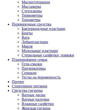
Магнитотерапия
Массажеры
Стетоскопы
Термометры
Тонометры
Перевязочные средства
Бактерицидные пластыри
Бинты
Вата
Лейкопластыри
Марля
Мозольные пластыри
Стерильные салфетки, повязки
Планирование семьи
Гели-смазки
Презервативы
Спирали
Тесты на беременность
Прочее
Спортивное питание
Средства гигиены
Ватные диски
Ватные палочки
Влажные салфетки
Женская гигиена