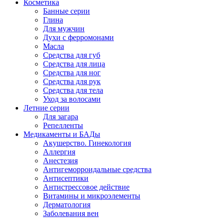
Косметика
Банные серии
Глина
Для мужчин
Духи с ферромонами
Масла
Средства для губ
Средства для лица
Средства для ног
Средства для рук
Средства для тела
Уход за волосами
Летние серии
Для загара
Репелленты
Медикаменты и БАДы
Акушерство. Гинекология
Аллергия
Анестезия
Антигеморроидальные средства
Антисептики
Антистрессовое действие
Витамины и микроэлементы
Дерматология
Заболевания вен