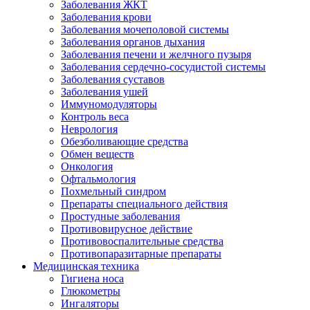
Заболевания ЖКТ
Заболевания крови
Заболевания мочеполовой системы
Заболевания органов дыхания
Заболевания печени и желчного пузыря
Заболевания сердечно-сосудистой системы
Заболевания суставов
Заболевания ушей
Иммуномодуляторы
Контроль веса
Неврология
Обезболивающие средства
Обмен веществ
Онкология
Офтальмология
Похмельный синдром
Препараты специального действия
Простудные заболевания
Противовирусное действие
Противовоспалительные средства
Противопаразитарные препараты
Медицинская техника
Гигиена носа
Глюкометры
Ингаляторы