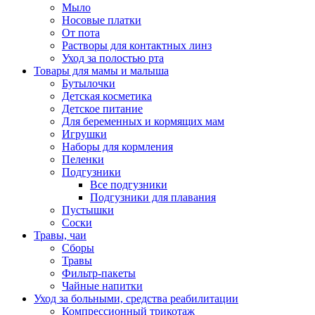
Мыло
Носовые платки
От пота
Растворы для контактных линз
Уход за полостью рта
Товары для мамы и малыша
Бутылочки
Детская косметика
Детское питание
Для беременных и кормящих мам
Игрушки
Наборы для кормления
Пеленки
Подгузники
Все подгузники
Подгузники для плавания
Пустышки
Соски
Травы, чаи
Сборы
Травы
Фильтр-пакеты
Чайные напитки
Уход за больными, средства реабилитации
Компрессионный трикотаж