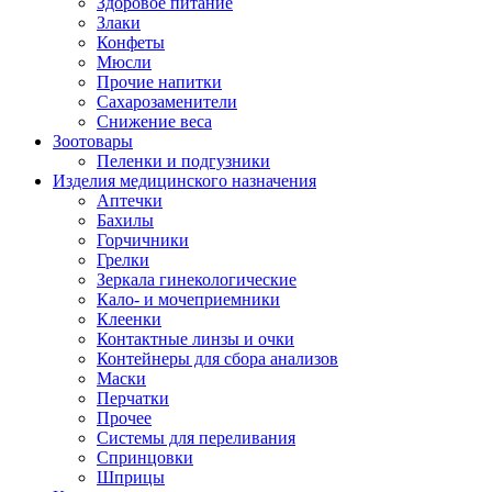
Здоровое питание
Злаки
Конфеты
Мюсли
Прочие напитки
Сахарозаменители
Снижение веса
Зоотовары
Пеленки и подгузники
Изделия медицинского назначения
Аптечки
Бахилы
Горчичники
Грелки
Зеркала гинекологические
Кало- и мочеприемники
Клеенки
Контактные линзы и очки
Контейнеры для сбора анализов
Маски
Перчатки
Прочее
Системы для переливания
Спринцовки
Шприцы