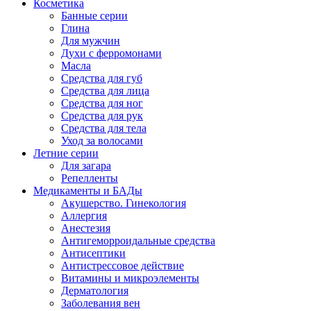
Косметика
Банные серии
Глина
Для мужчин
Духи с ферромонами
Масла
Средства для губ
Средства для лица
Средства для ног
Средства для рук
Средства для тела
Уход за волосами
Летние серии
Для загара
Репелленты
Медикаменты и БАДы
Акушерство. Гинекология
Аллергия
Анестезия
Антигеморроидальные средства
Антисептики
Антистрессовое действие
Витамины и микроэлементы
Дерматология
Заболевания вен