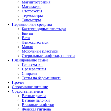
Магнитотерапия
Массажеры
Стетоскопы
Термометры
Тонометры
Перевязочные средства
Бактерицидные пластыри
Бинты
Вата
Лейкопластыри
Марля
Мозольные пластыри
Стерильные салфетки, повязки
Планирование семьи
Гели-смазки
Презервативы
Спирали
Тесты на беременность
Прочее
Спортивное питание
Средства гигиены
Ватные диски
Ватные палочки
Влажные салфетки
Женская гигиена