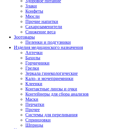
Здоровое питание
Злаки
Конфеты
Мюсли
Прочие напитки
Сахарозаменители
Снижение веса
Зоотовары
Пеленки и подгузники
Изделия медицинского назначения
Аптечки
Бахилы
Горчичники
Грелки
Зеркала гинекологические
Кало- и мочеприемники
Клеенки
Контактные линзы и очки
Контейнеры для сбора анализов
Маски
Перчатки
Прочее
Системы для переливания
Спринцовки
Шприцы