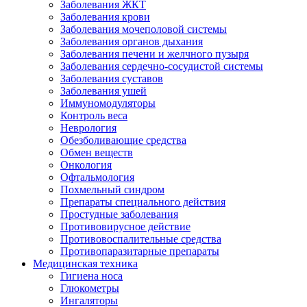
Заболевания ЖКТ
Заболевания крови
Заболевания мочеполовой системы
Заболевания органов дыхания
Заболевания печени и желчного пузыря
Заболевания сердечно-сосудистой системы
Заболевания суставов
Заболевания ушей
Иммуномодуляторы
Контроль веса
Неврология
Обезболивающие средства
Обмен веществ
Онкология
Офтальмология
Похмельный синдром
Препараты специального действия
Простудные заболевания
Противовирусное действие
Противовоспалительные средства
Противопаразитарные препараты
Медицинская техника
Гигиена носа
Глюкометры
Ингаляторы