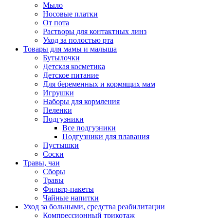
Мыло
Носовые платки
От пота
Растворы для контактных линз
Уход за полостью рта
Товары для мамы и малыша
Бутылочки
Детская косметика
Детское питание
Для беременных и кормящих мам
Игрушки
Наборы для кормления
Пеленки
Подгузники
Все подгузники
Подгузники для плавания
Пустышки
Соски
Травы, чаи
Сборы
Травы
Фильтр-пакеты
Чайные напитки
Уход за больными, средства реабилитации
Компрессионный трикотаж