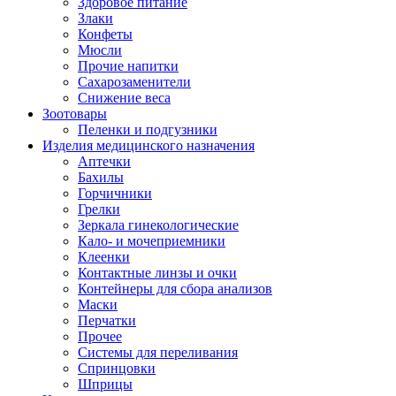
Здоровое питание
Злаки
Конфеты
Мюсли
Прочие напитки
Сахарозаменители
Снижение веса
Зоотовары
Пеленки и подгузники
Изделия медицинского назначения
Аптечки
Бахилы
Горчичники
Грелки
Зеркала гинекологические
Кало- и мочеприемники
Клеенки
Контактные линзы и очки
Контейнеры для сбора анализов
Маски
Перчатки
Прочее
Системы для переливания
Спринцовки
Шприцы