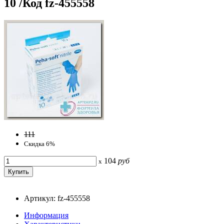
10 /Код fz-455558
111
Скидка 6%
104
руб
x
Артикул: fz-455558
Информация