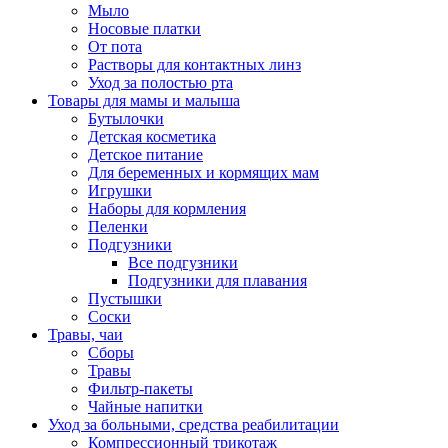
Мыло
Носовые платки
От пота
Растворы для контактных линз
Уход за полостью рта
Товары для мамы и малыша
Бутылочки
Детская косметика
Детское питание
Для беременных и кормящих мам
Игрушки
Наборы для кормления
Пеленки
Подгузники
Все подгузники
Подгузники для плавания
Пустышки
Соски
Травы, чаи
Сборы
Травы
Фильтр-пакеты
Чайные напитки
Уход за больными, средства реабилитации
Компрессионный трикотаж