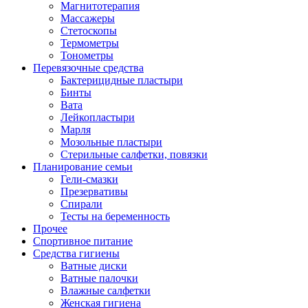
Магнитотерапия
Массажеры
Стетоскопы
Термометры
Тонометры
Перевязочные средства
Бактерицидные пластыри
Бинты
Вата
Лейкопластыри
Марля
Мозольные пластыри
Стерильные салфетки, повязки
Планирование семьи
Гели-смазки
Презервативы
Спирали
Тесты на беременность
Прочее
Спортивное питание
Средства гигиены
Ватные диски
Ватные палочки
Влажные салфетки
Женская гигиена