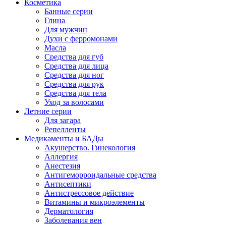
Косметика
Банные серии
Глина
Для мужчин
Духи с ферромонами
Масла
Средства для губ
Средства для лица
Средства для ног
Средства для рук
Средства для тела
Уход за волосами
Летние серии
Для загара
Репелленты
Медикаменты и БАДы
Акушерство. Гинекология
Аллергия
Анестезия
Антигеморроидальные средства
Антисептики
Антистрессовое действие
Витамины и микроэлементы
Дерматология
Заболевания вен