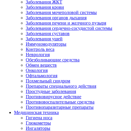
Заболевания ЖКТ
Заболевания крови
Заболевания мочеполовой системы
Заболевания органов дыхания
Заболевания печени и желчного пузыря
Заболевания сердечно-сосудистой системы
Заболевания суставов
Заболевания ушей
Иммуномодуляторы
Контроль веса
Неврология
Обезболивающие средства
Обмен веществ
Онкология
Офтальмология
Похмельный синдром
Препараты специального действия
Простудные заболевания
Противовирусное действие
Противовоспалительные средства
Противопаразитарные препараты
Медицинская техника
Гигиена носа
Глюкометры
Ингаляторы