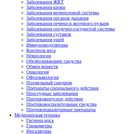
Заболевания ЖКТ
Заболевания крови
Заболевания мочеполовой системы
Заболевания органов дыхания
Заболевания печени и желчного пузыря
Заболевания сердечно-сосудистой системы
Заболевания суставов
Заболевания ушей
Иммуномодуляторы
Контроль веса
Неврология
Обезболивающие средства
Обмен веществ
Онкология
Офтальмология
Похмельный синдром
Препараты специального действия
Простудные заболевания
Противовирусное действие
Противовоспалительные средства
Противопаразитарные препараты
Медицинская техника
Гигиена носа
Глюкометры
Ингаляторы