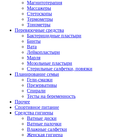
Магнитотерапия
Массажеры
Стетоскопы
Термометры
Тонометры
Перевязочные средства
Бактерицидные пластыри
Бинты
Вата
Лейкопластыри
Марля
Мозольные пластыри
Стерильные салфетки, повязки
Планирование семьи
Гели-смазки
Презервативы
Спирали
Тесты на беременность
Прочее
Спортивное питание
Средства гигиены
Ватные диски
Ватные палочки
Влажные салфетки
Женская гигиена