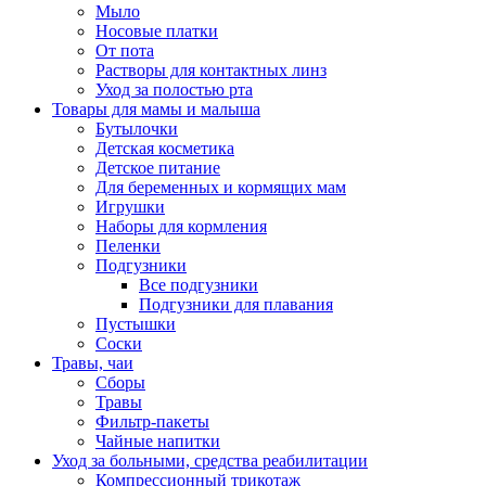
Мыло
Носовые платки
От пота
Растворы для контактных линз
Уход за полостью рта
Товары для мамы и малыша
Бутылочки
Детская косметика
Детское питание
Для беременных и кормящих мам
Игрушки
Наборы для кормления
Пеленки
Подгузники
Все подгузники
Подгузники для плавания
Пустышки
Соски
Травы, чаи
Сборы
Травы
Фильтр-пакеты
Чайные напитки
Уход за больными, средства реабилитации
Компрессионный трикотаж