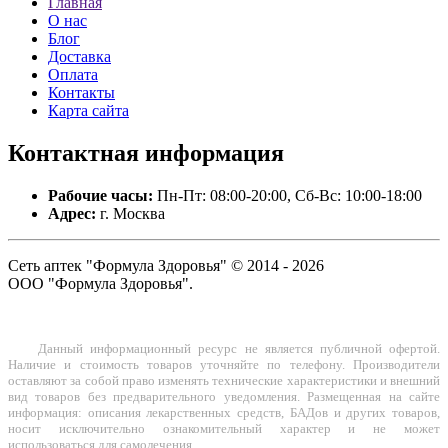
Главная
О нас
Блог
Доставка
Оплата
Контакты
Карта сайта
Контактная
информация
Рабочие часы:
Пн-Пт: 08:00-20:00, Сб-Вс: 10:00-18:00
Адрес:
г. Москва
Сеть аптек "Формула Здоровья" © 2014 - 2026
ООО "Формула Здоровья".
Данный информационный ресурс не является публичной офертой.
Наличие и стоимость товаров уточняйте по телефону. Производители
оставляют за собой право изменять технические характеристики и внешний
вид товаров без предварительного уведомления. Размещенная на сайте
информация: описания лекарственных средств, БАДов и других товаров,
носит исключительно ознакомительный характер и не может
использоваться для самолечения.