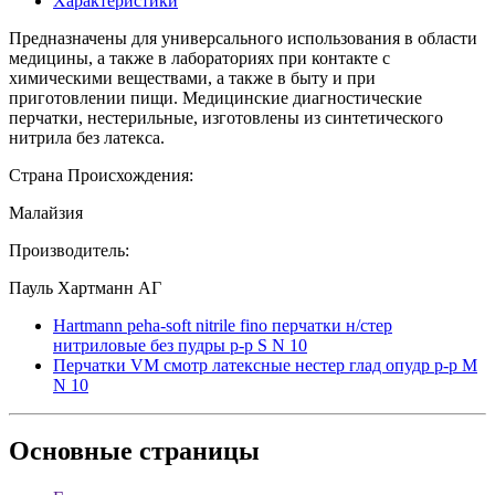
Характеристики
Предназначены для универсального использования в области
медицины, а также в лабораториях при контакте с
химическими веществами, а также в быту и при
приготовлении пищи. Медицинские диагностические
перчатки, нестерильные, изготовлены из синтетического
нитрила без латекса.
Страна Происхождения:
Малайзия
Производитель:
Пауль Хартманн АГ
Hartmann peha-soft nitrile fino перчатки н/стер
нитриловые без пудры p-р S N 10
Перчатки VM смотр латексные нестер глад опудр р-р M
N 10
Основные
страницы