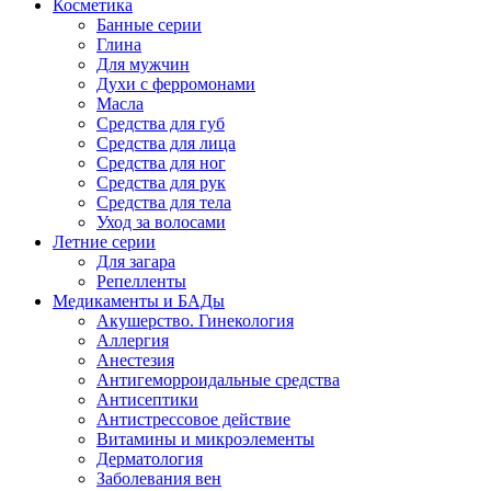
Косметика
Банные серии
Глина
Для мужчин
Духи с ферромонами
Масла
Средства для губ
Средства для лица
Средства для ног
Средства для рук
Средства для тела
Уход за волосами
Летние серии
Для загара
Репелленты
Медикаменты и БАДы
Акушерство. Гинекология
Аллергия
Анестезия
Антигеморроидальные средства
Антисептики
Антистрессовое действие
Витамины и микроэлементы
Дерматология
Заболевания вен