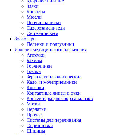
Здоровое питание
Злаки
Конфеты
Мюсли
Прочие напитки
Сахарозаменители
Снижение веса
Зоотовары
Пеленки и подгузники
Изделия медицинского назначения
Аптечки
Бахилы
Горчичники
Грелки
Зеркала гинекологические
Кало- и мочеприемники
Клеенки
Контактные линзы и очки
Контейнеры для сбора анализов
Маски
Перчатки
Прочее
Системы для переливания
Спринцовки
Шприцы