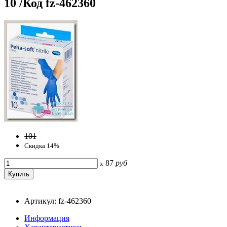
10 /Код fz-462360
101
Скидка 14%
87
руб
x
Артикул: fz-462360
Информация