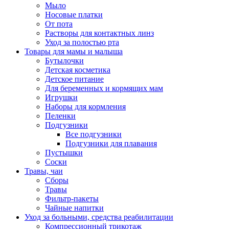
Мыло
Носовые платки
От пота
Растворы для контактных линз
Уход за полостью рта
Товары для мамы и малыша
Бутылочки
Детская косметика
Детское питание
Для беременных и кормящих мам
Игрушки
Наборы для кормления
Пеленки
Подгузники
Все подгузники
Подгузники для плавания
Пустышки
Соски
Травы, чаи
Сборы
Травы
Фильтр-пакеты
Чайные напитки
Уход за больными, средства реабилитации
Компрессионный трикотаж