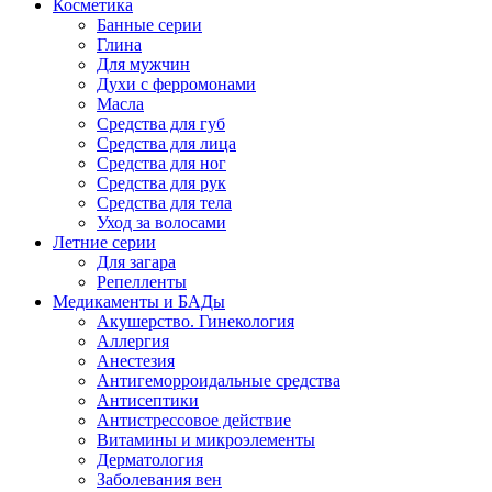
Косметика
Банные серии
Глина
Для мужчин
Духи с ферромонами
Масла
Средства для губ
Средства для лица
Средства для ног
Средства для рук
Средства для тела
Уход за волосами
Летние серии
Для загара
Репелленты
Медикаменты и БАДы
Акушерство. Гинекология
Аллергия
Анестезия
Антигеморроидальные средства
Антисептики
Антистрессовое действие
Витамины и микроэлементы
Дерматология
Заболевания вен