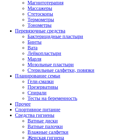
Магнитотерапия
Массажеры
Стетоскопы
Термометры
Тонометры
Перевязочные средства
Бактерицидные пластыри
Бинты
Вата
Лейкопластыри
Марля
Мозольные пластыри
Стерильные салфетки, повязки
Планирование семьи
Гели-смазки
Презервативы
Спирали
Тесты на беременность
Прочее
Спортивное питание
Средства гигиены
Ватные диски
Ватные палочки
Влажные салфетки
Женская гигиена