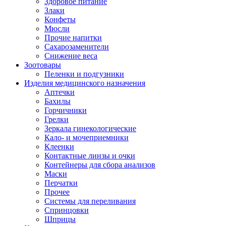
Здоровое питание
Злаки
Конфеты
Мюсли
Прочие напитки
Сахарозаменители
Снижение веса
Зоотовары
Пеленки и подгузники
Изделия медицинского назначения
Аптечки
Бахилы
Горчичники
Грелки
Зеркала гинекологические
Кало- и мочеприемники
Клеенки
Контактные линзы и очки
Контейнеры для сбора анализов
Маски
Перчатки
Прочее
Системы для переливания
Спринцовки
Шприцы