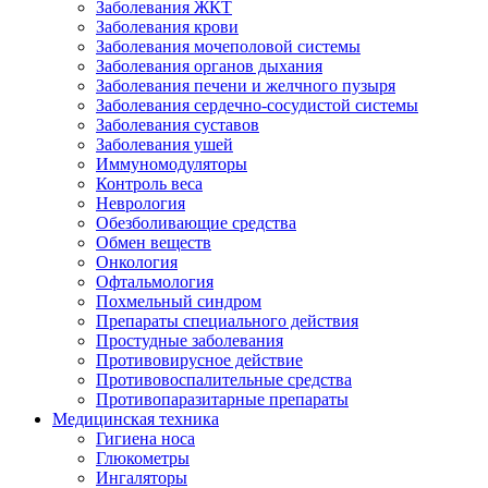
Заболевания ЖКТ
Заболевания крови
Заболевания мочеполовой системы
Заболевания органов дыхания
Заболевания печени и желчного пузыря
Заболевания сердечно-сосудистой системы
Заболевания суставов
Заболевания ушей
Иммуномодуляторы
Контроль веса
Неврология
Обезболивающие средства
Обмен веществ
Онкология
Офтальмология
Похмельный синдром
Препараты специального действия
Простудные заболевания
Противовирусное действие
Противовоспалительные средства
Противопаразитарные препараты
Медицинская техника
Гигиена носа
Глюкометры
Ингаляторы