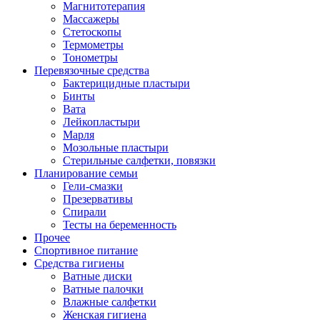
Магнитотерапия
Массажеры
Стетоскопы
Термометры
Тонометры
Перевязочные средства
Бактерицидные пластыри
Бинты
Вата
Лейкопластыри
Марля
Мозольные пластыри
Стерильные салфетки, повязки
Планирование семьи
Гели-смазки
Презервативы
Спирали
Тесты на беременность
Прочее
Спортивное питание
Средства гигиены
Ватные диски
Ватные палочки
Влажные салфетки
Женская гигиена