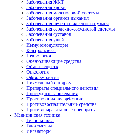
Заболевания ЖКТ
Заболевания крови
Заболевания мочеполовой системы
Заболевания органов дыхания
Заболевания печени и желчного пузыря
Заболевания сердечно-сосудистой системы
Заболевания суставов
Заболевания ушей
Иммуномодуляторы
Контроль веса
Неврология
Обезболивающие средства
Обмен веществ
Онкология
Офтальмология
Похмельный синдром
Препараты специального действия
Простудные заболевания
Противовирусное действие
Противовоспалительные средства
Противопаразитарные препараты
Медицинская техника
Гигиена носа
Глюкометры
Ингаляторы