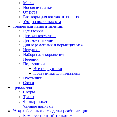
Мыло
Носовые платки
От пота
Растворы для контактных линз
Уход за полостью рта
Товары для мамы и малыша
Бутылочки
Детская косметика
Детское питание
Для беременных и кормящих мам
Игрушки
Наборы для кормления
Пеленки
Подгузники
Все подгузники
Подгузники для плавания
Пустышки
Соски
Травы, чаи
Сборы
Травы
Фильтр-пакеты
Чайные напитки
Уход за больными, средства реабилитации
Компрессионный трикотаж