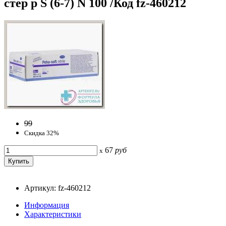
стер р S (6-7) N 100 /Код fz-460212
99
Скидка 32%
67
руб
x
Артикул: fz-460212
Информация
Характеристики