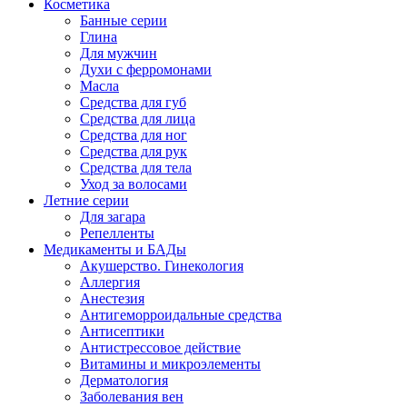
Косметика
Банные серии
Глина
Для мужчин
Духи с ферромонами
Масла
Средства для губ
Средства для лица
Средства для ног
Средства для рук
Средства для тела
Уход за волосами
Летние серии
Для загара
Репелленты
Медикаменты и БАДы
Акушерство. Гинекология
Аллергия
Анестезия
Антигеморроидальные средства
Антисептики
Антистрессовое действие
Витамины и микроэлементы
Дерматология
Заболевания вен