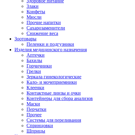
Здоровое питание
Злаки
Конфеты
Мюсли
Прочие напитки
Сахарозаменители
Снижение веса
Зоотовары
Пеленки и подгузники
Изделия медицинского назначения
Аптечки
Бахилы
Горчичники
Грелки
Зеркала гинекологические
Кало- и мочеприемники
Клеенки
Контактные линзы и очки
Контейнеры для сбора анализов
Маски
Перчатки
Прочее
Системы для переливания
Спринцовки
Шприцы