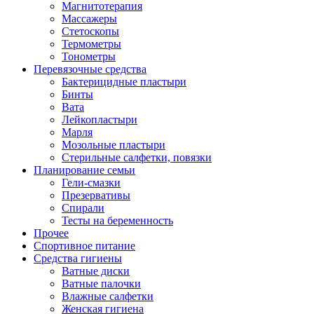
Магнитотерапия
Массажеры
Стетоскопы
Термометры
Тонометры
Перевязочные средства
Бактерицидные пластыри
Бинты
Вата
Лейкопластыри
Марля
Мозольные пластыри
Стерильные салфетки, повязки
Планирование семьи
Гели-смазки
Презервативы
Спирали
Тесты на беременность
Прочее
Спортивное питание
Средства гигиены
Ватные диски
Ватные палочки
Влажные салфетки
Женская гигиена