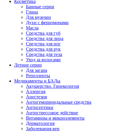
Косметика
Банные серии
Глина
Для мужчин
Духи с ферромонами
Масла
Средства для губ
Средства для лица
Средства для ног
Средства для рук
Средства для тела
Уход за волосами
Летние серии
Для загара
Репелленты
Медикаменты и БАДы
Акушерство. Гинекология
Аллергия
Анестезия
Антигеморроидальные средства
Антисептики
Антистрессовое действие
Витамины и микроэлементы
Дерматология
Заболевания вен