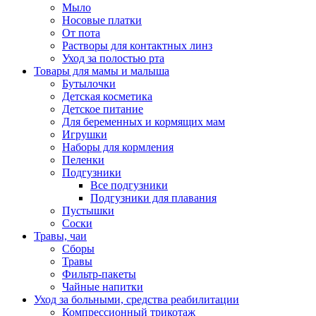
Мыло
Носовые платки
От пота
Растворы для контактных линз
Уход за полостью рта
Товары для мамы и малыша
Бутылочки
Детская косметика
Детское питание
Для беременных и кормящих мам
Игрушки
Наборы для кормления
Пеленки
Подгузники
Все подгузники
Подгузники для плавания
Пустышки
Соски
Травы, чаи
Сборы
Травы
Фильтр-пакеты
Чайные напитки
Уход за больными, средства реабилитации
Компрессионный трикотаж