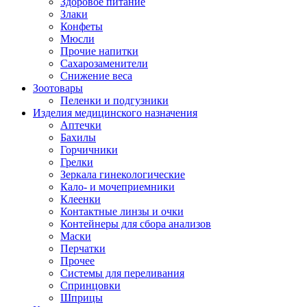
Здоровое питание
Злаки
Конфеты
Мюсли
Прочие напитки
Сахарозаменители
Снижение веса
Зоотовары
Пеленки и подгузники
Изделия медицинского назначения
Аптечки
Бахилы
Горчичники
Грелки
Зеркала гинекологические
Кало- и мочеприемники
Клеенки
Контактные линзы и очки
Контейнеры для сбора анализов
Маски
Перчатки
Прочее
Системы для переливания
Спринцовки
Шприцы