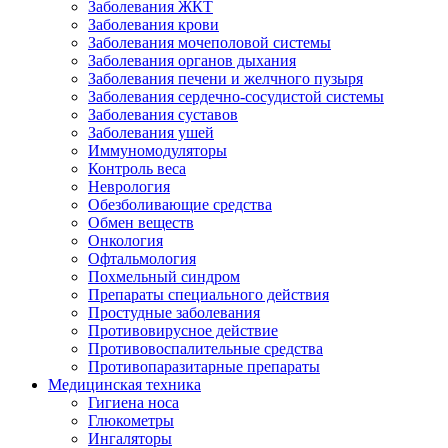
Заболевания ЖКТ
Заболевания крови
Заболевания мочеполовой системы
Заболевания органов дыхания
Заболевания печени и желчного пузыря
Заболевания сердечно-сосудистой системы
Заболевания суставов
Заболевания ушей
Иммуномодуляторы
Контроль веса
Неврология
Обезболивающие средства
Обмен веществ
Онкология
Офтальмология
Похмельный синдром
Препараты специального действия
Простудные заболевания
Противовирусное действие
Противовоспалительные средства
Противопаразитарные препараты
Медицинская техника
Гигиена носа
Глюкометры
Ингаляторы