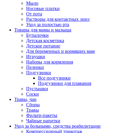
Мыло
Носовые платки
От пота
Растворы для контактных линз
Уход за полостью рта
Товары для мамы и малыша
Бутылочки
Детская косметика
Детское питание
Для беременных и кормящих мам
Игрушки
Наборы для кормления
Пеленки
Подгузники
Все подгузники
Подгузники для плавания
Пустышки
Соски
Травы, чаи
Сборы
Травы
Фильтр-пакеты
Чайные напитки
Уход за больными, средства реабилитации
Компрессионный трикотаж