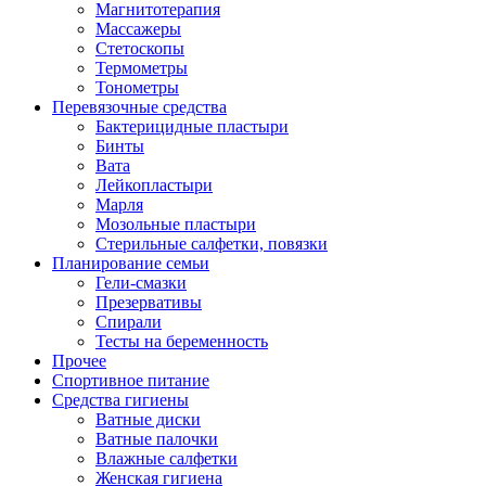
Магнитотерапия
Массажеры
Стетоскопы
Термометры
Тонометры
Перевязочные средства
Бактерицидные пластыри
Бинты
Вата
Лейкопластыри
Марля
Мозольные пластыри
Стерильные салфетки, повязки
Планирование семьи
Гели-смазки
Презервативы
Спирали
Тесты на беременность
Прочее
Спортивное питание
Средства гигиены
Ватные диски
Ватные палочки
Влажные салфетки
Женская гигиена