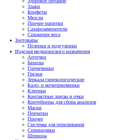
Здоровое питание
Злаки
Конфеты
Мюсли
Прочие напитки
Сахарозаменители
Снижение веса
Зоотовары
Пеленки и подгузники
Изделия медицинского назначения
Аптечки
Бахилы
Горчичники
Грелки
Зеркала гинекологические
Кало- и мочеприемники
Клеенки
Контактные линзы и очки
Контейнеры для сбора анализов
Маски
Перчатки
Прочее
Системы для переливания
Спринцовки
Шприцы