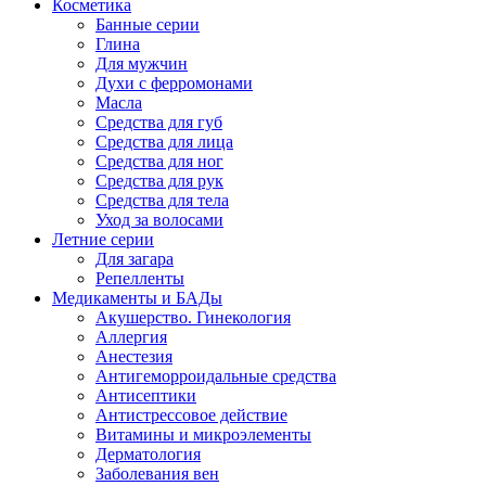
Косметика
Банные серии
Глина
Для мужчин
Духи с ферромонами
Масла
Средства для губ
Средства для лица
Средства для ног
Средства для рук
Средства для тела
Уход за волосами
Летние серии
Для загара
Репелленты
Медикаменты и БАДы
Акушерство. Гинекология
Аллергия
Анестезия
Антигеморроидальные средства
Антисептики
Антистрессовое действие
Витамины и микроэлементы
Дерматология
Заболевания вен