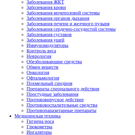
Заболевания ЖКТ
Заболевания крови
Заболевания мочеполовой системы
Заболевания органов дыхания
Заболевания печени и желчного пузыря
Заболевания сердечно-сосудистой системы
Заболевания суставов
Заболевания ушей
Иммуномодуляторы
Контроль веса
Неврология
Обезболивающие средства
Обмен веществ
Онкология
Офтальмология
Похмельный синдром
Препараты специального действия
Простудные заболевания
Противовирусное действие
Противовоспалительные средства
Противопаразитарные препараты
Медицинская техника
Гигиена носа
Глюкометры
Ингаляторы