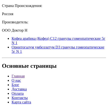
Страна Происхождения:
Россия
Производитель:
ООО Доктор Н
Кофеа арабика (Кофеа) С12 гранулы гомеопатические 5г
N 1
Орнитогалум умбеллатум D3 гранулы гомеопатические
5г N 1
Основные
страницы
Главная
О нас
Блог
Доставка
Оплата
Контакты
Карта сайта