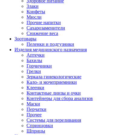
Здоровое питание
Злаки
Конфеты
Мюсли
Прочие напитки
Сахарозаменители
Снижение веса
Зоотовары
Пеленки и подгузники
Изделия медицинского назначения
Аптечки
Бахилы
Горчичники
Грелки
Зеркала гинекологические
Кало- и мочеприемники
Клеенки
Контактные линзы и очки
Контейнеры для сбора анализов
Маски
Перчатки
Прочее
Системы для переливания
Спринцовки
Шприцы