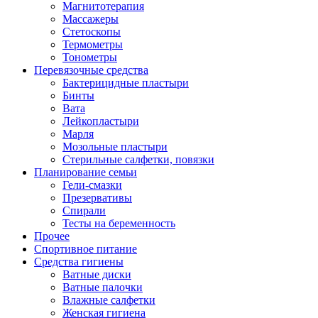
Магнитотерапия
Массажеры
Стетоскопы
Термометры
Тонометры
Перевязочные средства
Бактерицидные пластыри
Бинты
Вата
Лейкопластыри
Марля
Мозольные пластыри
Стерильные салфетки, повязки
Планирование семьи
Гели-смазки
Презервативы
Спирали
Тесты на беременность
Прочее
Спортивное питание
Средства гигиены
Ватные диски
Ватные палочки
Влажные салфетки
Женская гигиена