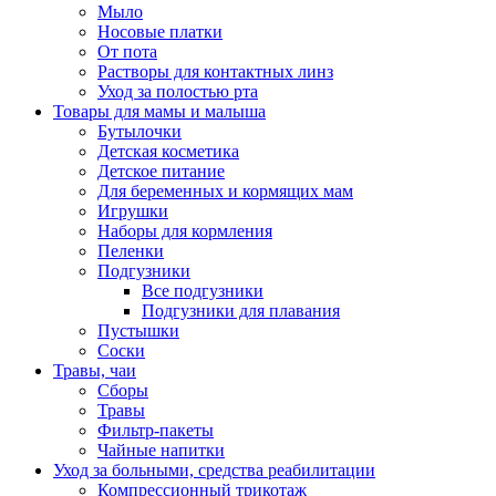
Мыло
Носовые платки
От пота
Растворы для контактных линз
Уход за полостью рта
Товары для мамы и малыша
Бутылочки
Детская косметика
Детское питание
Для беременных и кормящих мам
Игрушки
Наборы для кормления
Пеленки
Подгузники
Все подгузники
Подгузники для плавания
Пустышки
Соски
Травы, чаи
Сборы
Травы
Фильтр-пакеты
Чайные напитки
Уход за больными, средства реабилитации
Компрессионный трикотаж