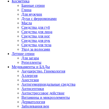
Косметика
Банные серии
Глина
Для мужчин
Духи с ферромонами
Масла
Средства для губ
Средства для лица
Средства для ног
Средства для рук
Средства для тела
Уход за волосами
Летние серии
Для загара
Репелленты
Медикаменты и БАДы
Акушерство. Гинекология
Аллергия
Анестезия
Антигеморроидальные средства
Антисептики
Антистрессовое действие
Витамины и микроэлементы
Дерматология
Заболевания вен