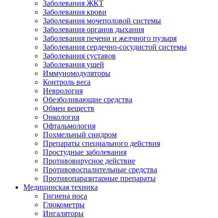
Заболевания ЖКТ
Заболевания крови
Заболевания мочеполовой системы
Заболевания органов дыхания
Заболевания печени и желчного пузыря
Заболевания сердечно-сосудистой системы
Заболевания суставов
Заболевания ушей
Иммуномодуляторы
Контроль веса
Неврология
Обезболивающие средства
Обмен веществ
Онкология
Офтальмология
Похмельный синдром
Препараты специального действия
Простудные заболевания
Противовирусное действие
Противовоспалительные средства
Противопаразитарные препараты
Медицинская техника
Гигиена носа
Глюкометры
Ингаляторы