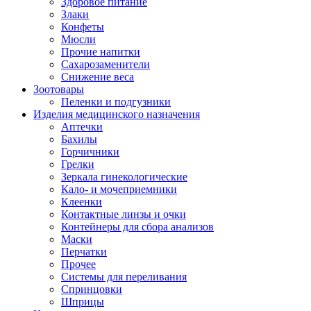
Здоровое питание
Злаки
Конфеты
Мюсли
Прочие напитки
Сахарозаменители
Снижение веса
Зоотовары
Пеленки и подгузники
Изделия медицинского назначения
Аптечки
Бахилы
Горчичники
Грелки
Зеркала гинекологические
Кало- и мочеприемники
Клеенки
Контактные линзы и очки
Контейнеры для сбора анализов
Маски
Перчатки
Прочее
Системы для переливания
Спринцовки
Шприцы