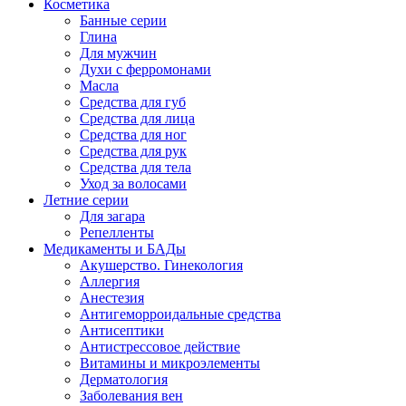
Косметика
Банные серии
Глина
Для мужчин
Духи с ферромонами
Масла
Средства для губ
Средства для лица
Средства для ног
Средства для рук
Средства для тела
Уход за волосами
Летние серии
Для загара
Репелленты
Медикаменты и БАДы
Акушерство. Гинекология
Аллергия
Анестезия
Антигеморроидальные средства
Антисептики
Антистрессовое действие
Витамины и микроэлементы
Дерматология
Заболевания вен