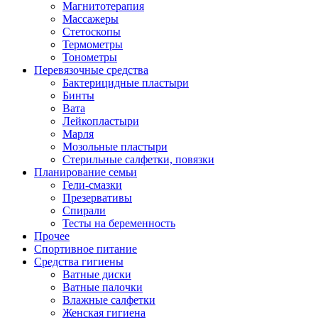
Магнитотерапия
Массажеры
Стетоскопы
Термометры
Тонометры
Перевязочные средства
Бактерицидные пластыри
Бинты
Вата
Лейкопластыри
Марля
Мозольные пластыри
Стерильные салфетки, повязки
Планирование семьи
Гели-смазки
Презервативы
Спирали
Тесты на беременность
Прочее
Спортивное питание
Средства гигиены
Ватные диски
Ватные палочки
Влажные салфетки
Женская гигиена