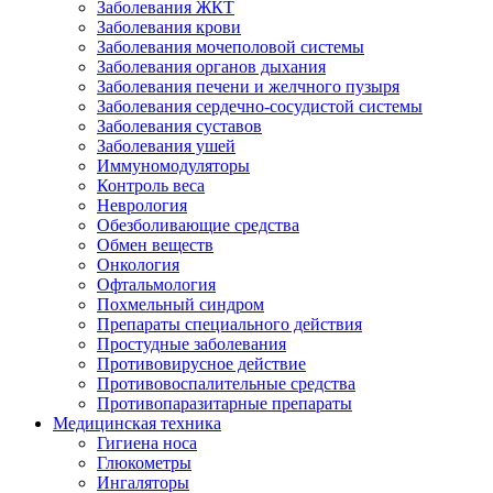
Заболевания ЖКТ
Заболевания крови
Заболевания мочеполовой системы
Заболевания органов дыхания
Заболевания печени и желчного пузыря
Заболевания сердечно-сосудистой системы
Заболевания суставов
Заболевания ушей
Иммуномодуляторы
Контроль веса
Неврология
Обезболивающие средства
Обмен веществ
Онкология
Офтальмология
Похмельный синдром
Препараты специального действия
Простудные заболевания
Противовирусное действие
Противовоспалительные средства
Противопаразитарные препараты
Медицинская техника
Гигиена носа
Глюкометры
Ингаляторы