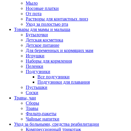
Мыло
Носовые платки
От пота
Растворы для контактных линз
Уход за полостью рта
Товары для мамы и малыша
Бутылочки
Детская косметика
Детское питание
Для беременных и кормящих мам
Игрушки
Наборы для кормления
Пеленки
Подгузники
Все подгузники
Подгузники для плавания
Пустышки
Соски
Травы, чаи
Сборы
Травы
Фильтр-пакеты
Чайные напитки
Уход за больными, средства реабилитации
Компрессионный трикотаж