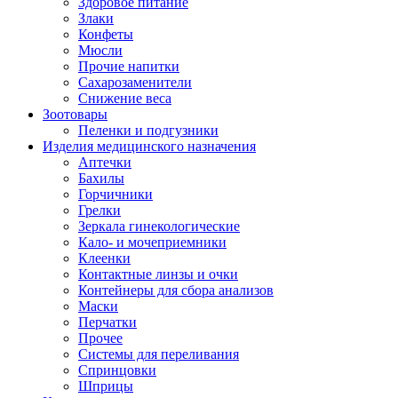
Здоровое питание
Злаки
Конфеты
Мюсли
Прочие напитки
Сахарозаменители
Снижение веса
Зоотовары
Пеленки и подгузники
Изделия медицинского назначения
Аптечки
Бахилы
Горчичники
Грелки
Зеркала гинекологические
Кало- и мочеприемники
Клеенки
Контактные линзы и очки
Контейнеры для сбора анализов
Маски
Перчатки
Прочее
Системы для переливания
Спринцовки
Шприцы