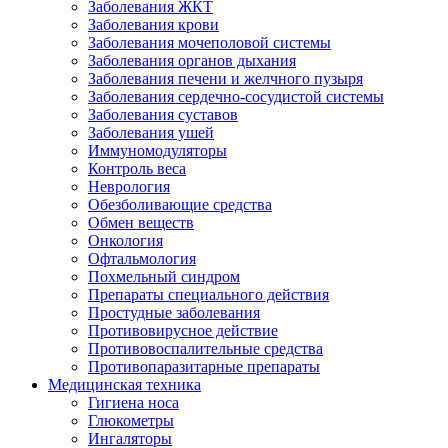
Заболевания ЖКТ
Заболевания крови
Заболевания мочеполовой системы
Заболевания органов дыхания
Заболевания печени и желчного пузыря
Заболевания сердечно-сосудистой системы
Заболевания суставов
Заболевания ушей
Иммуномодуляторы
Контроль веса
Неврология
Обезболивающие средства
Обмен веществ
Онкология
Офтальмология
Похмельный синдром
Препараты специального действия
Простудные заболевания
Противовирусное действие
Противовоспалительные средства
Противопаразитарные препараты
Медицинская техника
Гигиена носа
Глюкометры
Ингаляторы