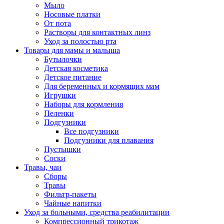
Мыло
Носовые платки
От пота
Растворы для контактных линз
Уход за полостью рта
Товары для мамы и малыша
Бутылочки
Детская косметика
Детское питание
Для беременных и кормящих мам
Игрушки
Наборы для кормления
Пеленки
Подгузники
Все подгузники
Подгузники для плавания
Пустышки
Соски
Травы, чаи
Сборы
Травы
Фильтр-пакеты
Чайные напитки
Уход за больными, средства реабилитации
Компрессионный трикотаж