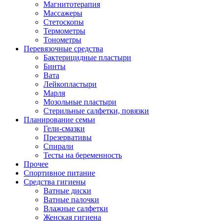
Магнитотерапия
Массажеры
Стетоскопы
Термометры
Тонометры
Перевязочные средства
Бактерицидные пластыри
Бинты
Вата
Лейкопластыри
Марля
Мозольные пластыри
Стерильные салфетки, повязки
Планирование семьи
Гели-смазки
Презервативы
Спирали
Тесты на беременность
Прочее
Спортивное питание
Средства гигиены
Ватные диски
Ватные палочки
Влажные салфетки
Женская гигиена