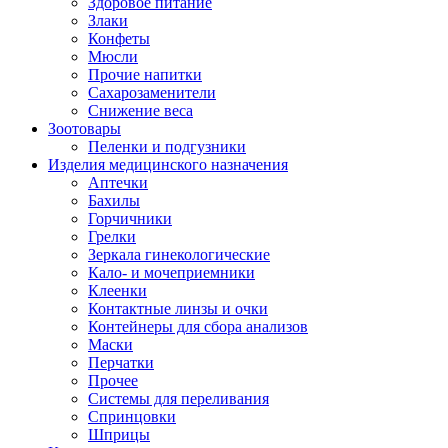
Здоровое питание
Злаки
Конфеты
Мюсли
Прочие напитки
Сахарозаменители
Снижение веса
Зоотовары
Пеленки и подгузники
Изделия медицинского назначения
Аптечки
Бахилы
Горчичники
Грелки
Зеркала гинекологические
Кало- и мочеприемники
Клеенки
Контактные линзы и очки
Контейнеры для сбора анализов
Маски
Перчатки
Прочее
Системы для переливания
Спринцовки
Шприцы