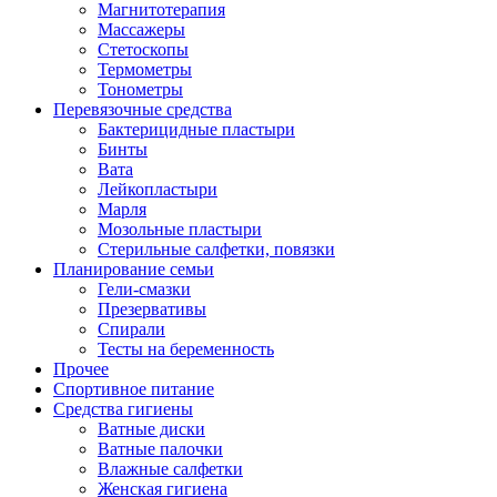
Магнитотерапия
Массажеры
Стетоскопы
Термометры
Тонометры
Перевязочные средства
Бактерицидные пластыри
Бинты
Вата
Лейкопластыри
Марля
Мозольные пластыри
Стерильные салфетки, повязки
Планирование семьи
Гели-смазки
Презервативы
Спирали
Тесты на беременность
Прочее
Спортивное питание
Средства гигиены
Ватные диски
Ватные палочки
Влажные салфетки
Женская гигиена