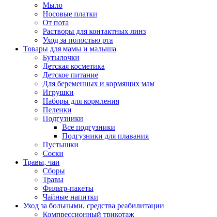
Мыло
Носовые платки
От пота
Растворы для контактных линз
Уход за полостью рта
Товары для мамы и малыша
Бутылочки
Детская косметика
Детское питание
Для беременных и кормящих мам
Игрушки
Наборы для кормления
Пеленки
Подгузники
Все подгузники
Подгузники для плавания
Пустышки
Соски
Травы, чаи
Сборы
Травы
Фильтр-пакеты
Чайные напитки
Уход за больными, средства реабилитации
Компрессионный трикотаж