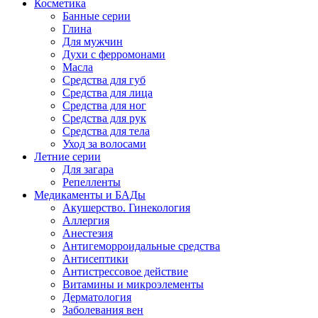
Косметика
Банные серии
Глина
Для мужчин
Духи с ферромонами
Масла
Средства для губ
Средства для лица
Средства для ног
Средства для рук
Средства для тела
Уход за волосами
Летние серии
Для загара
Репелленты
Медикаменты и БАДы
Акушерство. Гинекология
Аллергия
Анестезия
Антигеморроидальные средства
Антисептики
Антистрессовое действие
Витамины и микроэлементы
Дерматология
Заболевания вен