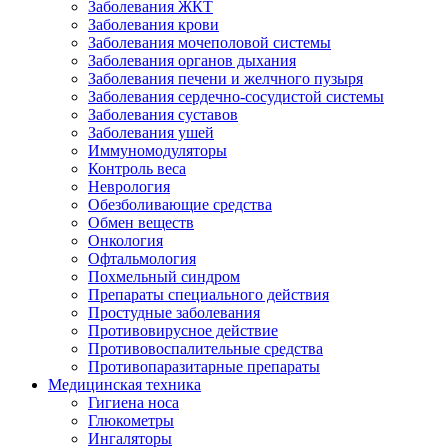
Заболевания ЖКТ
Заболевания крови
Заболевания мочеполовой системы
Заболевания органов дыхания
Заболевания печени и желчного пузыря
Заболевания сердечно-сосудистой системы
Заболевания суставов
Заболевания ушей
Иммуномодуляторы
Контроль веса
Неврология
Обезболивающие средства
Обмен веществ
Онкология
Офтальмология
Похмельный синдром
Препараты специального действия
Простудные заболевания
Противовирусное действие
Противовоспалительные средства
Противопаразитарные препараты
Медицинская техника
Гигиена носа
Глюкометры
Ингаляторы