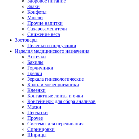
Здоровое питание
Злаки
Конфеты
Мюсли
Прочие напитки
Сахарозаменители
Снижение веса
Зоотовары
Пеленки и подгузники
Изделия медицинского назначения
Аптечки
Бахилы
Горчичники
Грелки
Зеркала гинекологические
Кало- и мочеприемники
Клеенки
Контактные линзы и очки
Контейнеры для сбора анализов
Маски
Перчатки
Прочее
Системы для переливания
Спринцовки
Шприцы