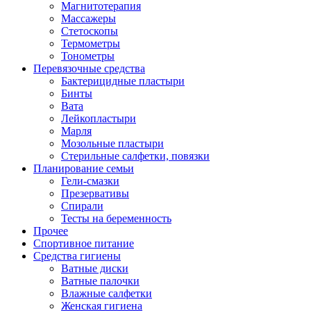
Магнитотерапия
Массажеры
Стетоскопы
Термометры
Тонометры
Перевязочные средства
Бактерицидные пластыри
Бинты
Вата
Лейкопластыри
Марля
Мозольные пластыри
Стерильные салфетки, повязки
Планирование семьи
Гели-смазки
Презервативы
Спирали
Тесты на беременность
Прочее
Спортивное питание
Средства гигиены
Ватные диски
Ватные палочки
Влажные салфетки
Женская гигиена