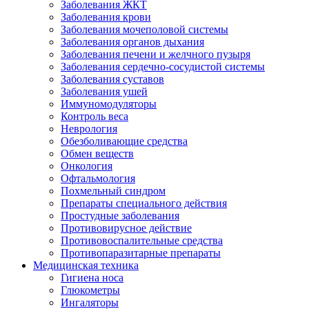
Заболевания ЖКТ
Заболевания крови
Заболевания мочеполовой системы
Заболевания органов дыхания
Заболевания печени и желчного пузыря
Заболевания сердечно-сосудистой системы
Заболевания суставов
Заболевания ушей
Иммуномодуляторы
Контроль веса
Неврология
Обезболивающие средства
Обмен веществ
Онкология
Офтальмология
Похмельный синдром
Препараты специального действия
Простудные заболевания
Противовирусное действие
Противовоспалительные средства
Противопаразитарные препараты
Медицинская техника
Гигиена носа
Глюкометры
Ингаляторы