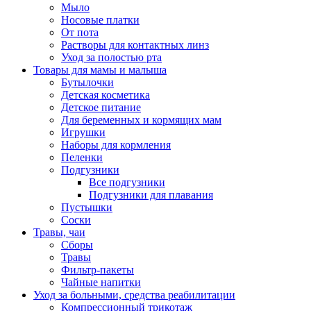
Мыло
Носовые платки
От пота
Растворы для контактных линз
Уход за полостью рта
Товары для мамы и малыша
Бутылочки
Детская косметика
Детское питание
Для беременных и кормящих мам
Игрушки
Наборы для кормления
Пеленки
Подгузники
Все подгузники
Подгузники для плавания
Пустышки
Соски
Травы, чаи
Сборы
Травы
Фильтр-пакеты
Чайные напитки
Уход за больными, средства реабилитации
Компрессионный трикотаж