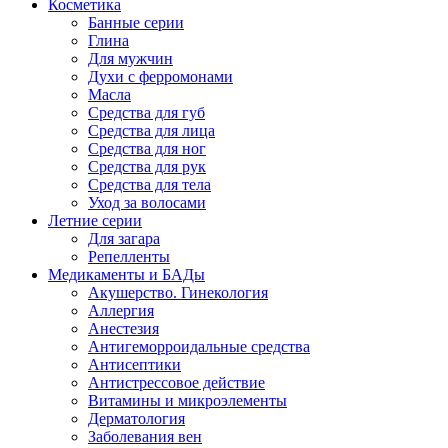
Косметика
Банные серии
Глина
Для мужчин
Духи с ферромонами
Масла
Средства для губ
Средства для лица
Средства для ног
Средства для рук
Средства для тела
Уход за волосами
Летние серии
Для загара
Репелленты
Медикаменты и БАДы
Акушерство. Гинекология
Аллергия
Анестезия
Антигеморроидальные средства
Антисептики
Антистрессовое действие
Витамины и микроэлементы
Дерматология
Заболевания вен