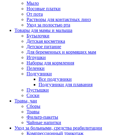
Мыло
Носовые платки
От пота
Растворы для контактных линз
Уход за полостью рта
Товары для мамы и малыша
Бутылочки
Детская косметика
Детское питание
Для беременных и кормящих мам
Игрушки
Наборы для кормления
Пеленки
Подгузники
Все подгузники
Подгузники для плавания
Пустышки
Соски
Травы, чаи
Сборы
Травы
Фильтр-пакеты
Чайные напитки
Уход за больными, средства реабилитации
Компрессионный трикотаж