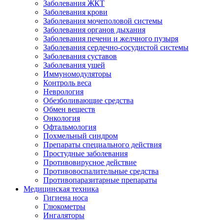
Заболевания ЖКТ
Заболевания крови
Заболевания мочеполовой системы
Заболевания органов дыхания
Заболевания печени и желчного пузыря
Заболевания сердечно-сосудистой системы
Заболевания суставов
Заболевания ушей
Иммуномодуляторы
Контроль веса
Неврология
Обезболивающие средства
Обмен веществ
Онкология
Офтальмология
Похмельный синдром
Препараты специального действия
Простудные заболевания
Противовирусное действие
Противовоспалительные средства
Противопаразитарные препараты
Медицинская техника
Гигиена носа
Глюкометры
Ингаляторы