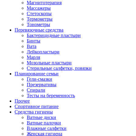
Магнитотерапия
Массажеры
Стетоскопы
Термометры
Тонометры
Перевязочные средства
Бактерицидные пластыри
Бинты
Вата
Лейкопластыри
Марля
Мозольные пластыри
Стерильные салфетки, повязки
Планирование семьи
Гели-смазки
Презервативы
Спирали
Тесты на беременность
Прочее
Спортивное питание
Средства гигиены
Ватные диски
Ватные палочки
Влажные салфетки
Женская гигиена