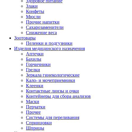
Здоровое питание
Злаки
Конфеты
Мюсли
Прочие напитки
Сахарозаменители
Снижение веса
Зоотовары
Пеленки и подгузники
Изделия медицинского назначения
Аптечки
Бахилы
Горчичники
Грелки
Зеркала гинекологические
Кало- и мочеприемники
Клеенки
Контактные линзы и очки
Контейнеры для сбора анализов
Маски
Перчатки
Прочее
Системы для переливания
Спринцовки
Шприцы