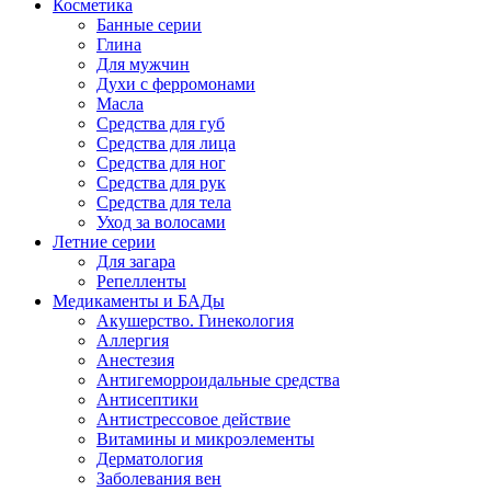
Косметика
Банные серии
Глина
Для мужчин
Духи с ферромонами
Масла
Средства для губ
Средства для лица
Средства для ног
Средства для рук
Средства для тела
Уход за волосами
Летние серии
Для загара
Репелленты
Медикаменты и БАДы
Акушерство. Гинекология
Аллергия
Анестезия
Антигеморроидальные средства
Антисептики
Антистрессовое действие
Витамины и микроэлементы
Дерматология
Заболевания вен