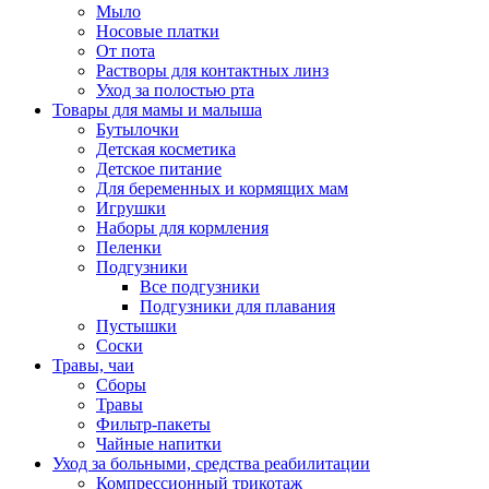
Мыло
Носовые платки
От пота
Растворы для контактных линз
Уход за полостью рта
Товары для мамы и малыша
Бутылочки
Детская косметика
Детское питание
Для беременных и кормящих мам
Игрушки
Наборы для кормления
Пеленки
Подгузники
Все подгузники
Подгузники для плавания
Пустышки
Соски
Травы, чаи
Сборы
Травы
Фильтр-пакеты
Чайные напитки
Уход за больными, средства реабилитации
Компрессионный трикотаж