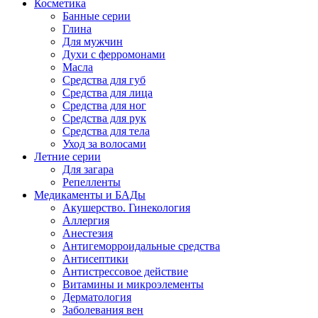
Косметика
Банные серии
Глина
Для мужчин
Духи с ферромонами
Масла
Средства для губ
Средства для лица
Средства для ног
Средства для рук
Средства для тела
Уход за волосами
Летние серии
Для загара
Репелленты
Медикаменты и БАДы
Акушерство. Гинекология
Аллергия
Анестезия
Антигеморроидальные средства
Антисептики
Антистрессовое действие
Витамины и микроэлементы
Дерматология
Заболевания вен