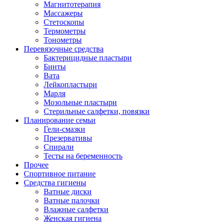
Магнитотерапия
Массажеры
Стетоскопы
Термометры
Тонометры
Перевязочные средства
Бактерицидные пластыри
Бинты
Вата
Лейкопластыри
Марля
Мозольные пластыри
Стерильные салфетки, повязки
Планирование семьи
Гели-смазки
Презервативы
Спирали
Тесты на беременность
Прочее
Спортивное питание
Средства гигиены
Ватные диски
Ватные палочки
Влажные салфетки
Женская гигиена