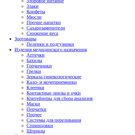
Здоровое питание
Злаки
Конфеты
Мюсли
Прочие напитки
Сахарозаменители
Снижение веса
Зоотовары
Пеленки и подгузники
Изделия медицинского назначения
Аптечки
Бахилы
Горчичники
Грелки
Зеркала гинекологические
Кало- и мочеприемники
Клеенки
Контактные линзы и очки
Контейнеры для сбора анализов
Маски
Перчатки
Прочее
Системы для переливания
Спринцовки
Шприцы