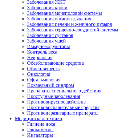
Заболевания ЖКТ
Заболевания крови
Заболевания мочеполовой системы
Заболевания органов дыхания
Заболевания печени и желчного пузыря
Заболевания сердечно-сосудистой системы
Заболевания суставов
Заболевания ушей
Иммуномодуляторы
Контроль веса
Неврология
Обезболивающие средства
Обмен веществ
Онкология
Офтальмология
Похмельный синдром
Препараты специального действия
Простудные заболевания
Противовирусное действие
Противовоспалительные средства
Противопаразитарные препараты
Медицинская техника
Гигиена носа
Глюкометры
Ингаляторы