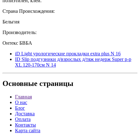
полиэтилен, клей.
Страна Происхождения:
Бельгия
Производитель:
Онтекс БВБА
iD Light урологические прокладки extra plus N 16
ID Slip подгузники д/взрослых д/тяж недерж Super р-р
XL 120-170см N 14
Основные
страницы
Главная
О нас
Блог
Доставка
Оплата
Контакты
Карта сайта