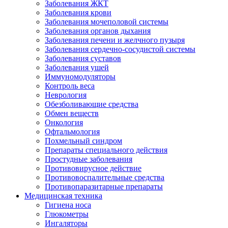
Заболевания ЖКТ
Заболевания крови
Заболевания мочеполовой системы
Заболевания органов дыхания
Заболевания печени и желчного пузыря
Заболевания сердечно-сосудистой системы
Заболевания суставов
Заболевания ушей
Иммуномодуляторы
Контроль веса
Неврология
Обезболивающие средства
Обмен веществ
Онкология
Офтальмология
Похмельный синдром
Препараты специального действия
Простудные заболевания
Противовирусное действие
Противовоспалительные средства
Противопаразитарные препараты
Медицинская техника
Гигиена носа
Глюкометры
Ингаляторы