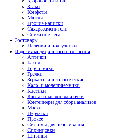
Здоровое питание
Злаки
Конфеты
Мюсли
Прочие напитки
Сахарозаменители
Снижение веса
Зоотовары
Пеленки и подгузники
Изделия медицинского назначения
Аптечки
Бахилы
Горчичники
Грелки
Зеркала гинекологические
Кало- и мочеприемники
Клеенки
Контактные линзы и очки
Контейнеры для сбора анализов
Маски
Перчатки
Прочее
Системы для переливания
Спринцовки
Шприцы