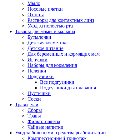
Мыло
Носовые платки
От пота
Растворы для контактных линз
Уход за полостью рта
Товары для мамы и малыша
Бутылочки
Детская косметика
Детское питание
Для беременных и кормящих мам
Игрушки
Наборы для кормления
Пеленки
Подгузники
Все подгузники
Подгузники для плавания
Пустышки
Соски
Травы, чаи
Сборы
Травы
Фильтр-пакеты
Чайные напитки
Уход за больными, средства реабилитации
Компрессионный трикотаж