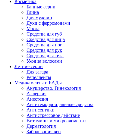
Косметика
Банные серии
Глина
Для мужчин
Духи с ферромонами
Масла
Средства для губ
Средства для лица
Средства для ног
Средства для рук
Средства для тела
Уход за волосами
Летние серии
Для загара
Репелленты
Медикаменты и БАДы
Акушерство. Гинекология
Аллергия
Анестезия
Антигеморроидальные средства
Антисептики
Антистрессовое действие
Витамины и микроэлементы
Дерматология
Заболевания вен