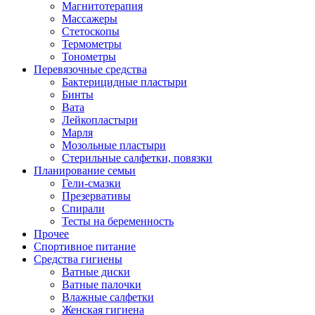
Магнитотерапия
Массажеры
Стетоскопы
Термометры
Тонометры
Перевязочные средства
Бактерицидные пластыри
Бинты
Вата
Лейкопластыри
Марля
Мозольные пластыри
Стерильные салфетки, повязки
Планирование семьи
Гели-смазки
Презервативы
Спирали
Тесты на беременность
Прочее
Спортивное питание
Средства гигиены
Ватные диски
Ватные палочки
Влажные салфетки
Женская гигиена