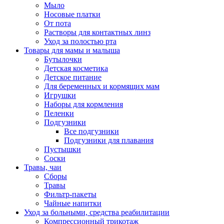
Мыло
Носовые платки
От пота
Растворы для контактных линз
Уход за полостью рта
Товары для мамы и малыша
Бутылочки
Детская косметика
Детское питание
Для беременных и кормящих мам
Игрушки
Наборы для кормления
Пеленки
Подгузники
Все подгузники
Подгузники для плавания
Пустышки
Соски
Травы, чаи
Сборы
Травы
Фильтр-пакеты
Чайные напитки
Уход за больными, средства реабилитации
Компрессионный трикотаж