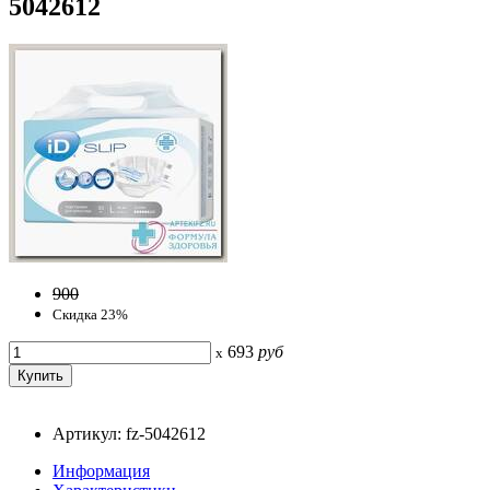
5042612
900
Скидка 23%
693
руб
x
Артикул: fz-5042612
Информация