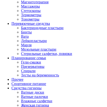
Магнитотерапия
Массажеры
Стетоскопы
Термометры
Тонометры
Перевязочные средства
Бактерицидные пластыри
Бинты
Вата
Лейкопластыри
Марля
Мозольные пластыри
Стерильные салфетки, повязки
Планирование семьи
Гели-смазки
Презервативы
Спирали
Тесты на беременность
Прочее
Спортивное питание
Средства гигиены
Ватные диски
Ватные палочки
Влажные салфетки
Женская гигиена