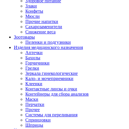
Здоровое питание
Злаки
Конфеты
Мюсли
Прочие напитки
Сахарозаменители
Снижение веса
Зоотовары
Пеленки и подгузники
Изделия медицинского назначения
Аптечки
Бахилы
Горчичники
Грелки
Зеркала гинекологические
Кало- и мочеприемники
Клеенки
Контактные линзы и очки
Контейнеры для сбора анализов
Маски
Перчатки
Прочее
Системы для переливания
Спринцовки
Шприцы