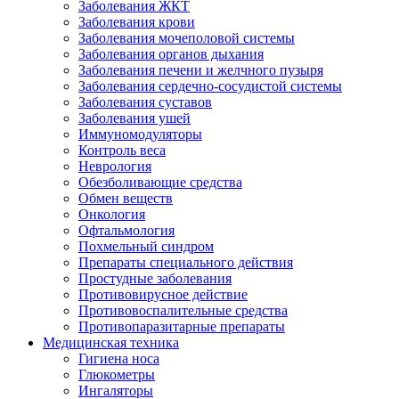
Заболевания ЖКТ
Заболевания крови
Заболевания мочеполовой системы
Заболевания органов дыхания
Заболевания печени и желчного пузыря
Заболевания сердечно-сосудистой системы
Заболевания суставов
Заболевания ушей
Иммуномодуляторы
Контроль веса
Неврология
Обезболивающие средства
Обмен веществ
Онкология
Офтальмология
Похмельный синдром
Препараты специального действия
Простудные заболевания
Противовирусное действие
Противовоспалительные средства
Противопаразитарные препараты
Медицинская техника
Гигиена носа
Глюкометры
Ингаляторы