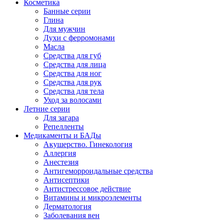
Косметика
Банные серии
Глина
Для мужчин
Духи с ферромонами
Масла
Средства для губ
Средства для лица
Средства для ног
Средства для рук
Средства для тела
Уход за волосами
Летние серии
Для загара
Репелленты
Медикаменты и БАДы
Акушерство. Гинекология
Аллергия
Анестезия
Антигеморроидальные средства
Антисептики
Антистрессовое действие
Витамины и микроэлементы
Дерматология
Заболевания вен