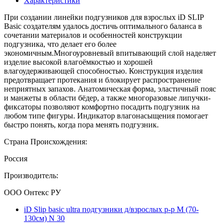
Характеристики
При создании линейки подгузников для взрослых iD SLIP
Basiс создателям удалось достичь оптимального баланса в
сочетании материалов и особенностей конструкции
подгузника, что делает его более
экономичным.Многоуровневый впитывающий слой наделяет
изделие высокой влагоёмкостью и хорошей
влагоудерживающей способностью. Конструкция изделия
предотвращает протекания и блокирует распространение
неприятных запахов. Анатомическая форма, эластичный пояс
и манжеты в области бёдер, а также многоразовые липучки-
фиксаторы позволяют комфортно посадить подгузник на
любом типе фигуры. Индикатор влагонасыщения помогает
быстро понять, когда пора менять подгузник.
Страна Происхождения:
Россия
Производитель:
ООО Онтекс РУ
iD Slip basic ultra подгузники д/взрослых р-р М (70-
130см) N 30