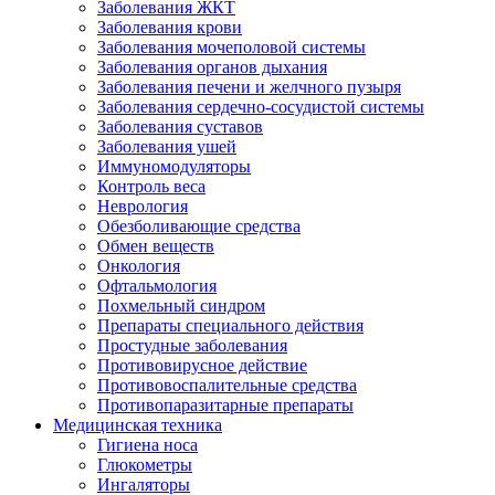
Заболевания ЖКТ
Заболевания крови
Заболевания мочеполовой системы
Заболевания органов дыхания
Заболевания печени и желчного пузыря
Заболевания сердечно-сосудистой системы
Заболевания суставов
Заболевания ушей
Иммуномодуляторы
Контроль веса
Неврология
Обезболивающие средства
Обмен веществ
Онкология
Офтальмология
Похмельный синдром
Препараты специального действия
Простудные заболевания
Противовирусное действие
Противовоспалительные средства
Противопаразитарные препараты
Медицинская техника
Гигиена носа
Глюкометры
Ингаляторы