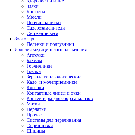
Здоровое питание
Злаки
Конфеты
Мюсли
Прочие напитки
Сахарозаменители
Снижение веса
Зоотовары
Пеленки и подгузники
Изделия медицинского назначения
Аптечки
Бахилы
Горчичники
Грелки
Зеркала гинекологические
Кало- и мочеприемники
Клеенки
Контактные линзы и очки
Контейнеры для сбора анализов
Маски
Перчатки
Прочее
Системы для переливания
Спринцовки
Шприцы