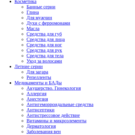
Косметика
Банные серии
Глина
Для мужчин
Духи с ферромонами
Масла
Средства для губ
Средства для лица
Средства для ног
Средства для рук
Средства для тела
Уход за волосами
Летние серии
Для загара
Репелленты
Медикаменты и БАДы
Акушерство. Гинекология
Аллергия
Анестезия
Антигеморроидальные средства
Антисептики
Антистрессовое действие
Витамины и микроэлементы
Дерматология
Заболевания вен