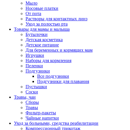
Мыло
Носовые платки
От пота
Растворы для контактных линз
Уход за полостью рта
Товары для мамы и малыша
Бутылочки
Детская косметика
Детское питание
Для беременных и кормящих мам
Игрушки
Наборы для кормления
Пеленки
Подгузники
Все подгузники
Подгузники для плавания
Пустышки
Соски
Травы, чаи
Сборы
Травы
Фильтр-пакеты
Чайные напитки
Уход за больными, средства реабилитации
Компрессионный трикотаж