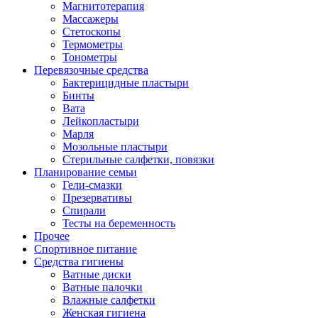
Магнитотерапия
Массажеры
Стетоскопы
Термометры
Тонометры
Перевязочные средства
Бактерицидные пластыри
Бинты
Вата
Лейкопластыри
Марля
Мозольные пластыри
Стерильные салфетки, повязки
Планирование семьи
Гели-смазки
Презервативы
Спирали
Тесты на беременность
Прочее
Спортивное питание
Средства гигиены
Ватные диски
Ватные палочки
Влажные салфетки
Женская гигиена