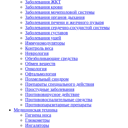
Заболевания ЖКТ
Заболевания крови
Заболевания мочеполовой системы
Заболевания органов дыхания
Заболевания печени и желчного пузыря
Заболевания сердечно-сосудистой системы
Заболевания суставов
Заболевания ушей
Иммуномодуляторы
Контроль веса
Неврология
Обезболивающие средства
Обмен веществ
Онкология
Офтальмология
Похмельный синдром
Препараты специального действия
Простудные заболевания
Противовирусное действие
Противовоспалительные средства
Противопаразитарные препараты
Медицинская техника
Гигиена носа
Глюкометры
Ингаляторы