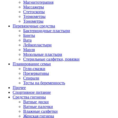
Магнитотерапия
Массажеры
Стетоскопы
Термометры
Тонометры
Перевязочные средства
Бактерицидные пластыри
Бинты
Вата
Лейкопластыри
Марля
Мозольные пластыри
Стерильные салфетки, повязки
Планирование семьи
Гели-смазки
Презервативы
Спирали
Тесты на беременность
Прочее
Спортивное питание
Средства гигиены
Ватные диски
Ватные палочки
Влажные салфетки
Женская гигиена