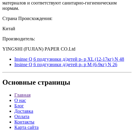
материалов и соответствуют санитарно-гигиеническим
нормам.
Страна Происхождения:
Китай
Производитель:
YINGSHI (FUJIAN) PAPER CO.Ltd
Insinse Q 6 подгузники д/детей р- р XL (12-17кг) N 48
Insinse Q 6 подгузники д/детей р- р М (6-9кг) N 26
Основные
страницы
Главная
О нас
Блог
Доставка
Оплата
Контакты
Карта сайта