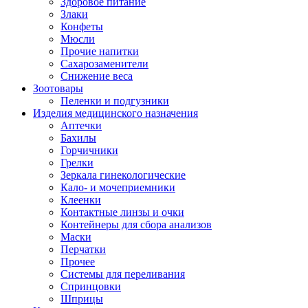
Здоровое питание
Злаки
Конфеты
Мюсли
Прочие напитки
Сахарозаменители
Снижение веса
Зоотовары
Пеленки и подгузники
Изделия медицинского назначения
Аптечки
Бахилы
Горчичники
Грелки
Зеркала гинекологические
Кало- и мочеприемники
Клеенки
Контактные линзы и очки
Контейнеры для сбора анализов
Маски
Перчатки
Прочее
Системы для переливания
Спринцовки
Шприцы