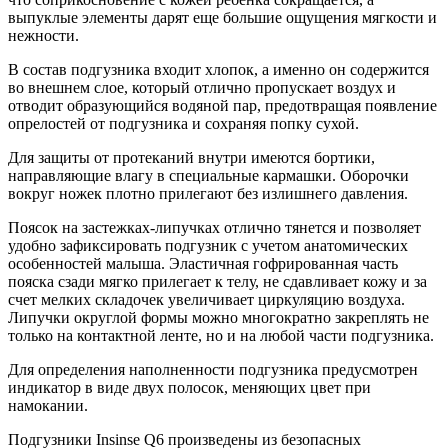
выпуклые элементы дарят еще большие ощущения мягкости и
нежности.
В состав подгузника входит хлопок, а именно он содержится
во внешнем слое, который отлично пропускает воздух и
отводит образующийся водяной пар, предотвращая появление
опрелостей от подгузника и сохраняя попку сухой.
Для защиты от протеканий внутри имеются бортики,
направляющие влагу в специальные кармашки. Оборочки
вокруг ножек плотно прилегают без излишнего давления.
Поясок на застежках-липучках отлично тянется и позволяет
удобно зафиксировать подгузник с учетом анатомических
особенностей малыша. Эластичная гофрированная часть
пояска сзади мягко прилегает к телу, не сдавливает кожу и за
счет мелких складочек увеличивает циркуляцию воздуха.
Липучки округлой формы можно многократно закреплять не
только на контактной ленте, но и на любой части подгузника.
Для определения наполненности подгузника предусмотрен
индикатор в виде двух полосок, меняющих цвет при
намокании.
Подгузники Insinse Q6 произведены из безопасных