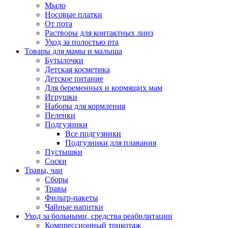
Мыло
Носовые платки
От пота
Растворы для контактных линз
Уход за полостью рта
Товары для мамы и малыша
Бутылочки
Детская косметика
Детское питание
Для беременных и кормящих мам
Игрушки
Наборы для кормления
Пеленки
Подгузники
Все подгузники
Подгузники для плавания
Пустышки
Соски
Травы, чаи
Сборы
Травы
Фильтр-пакеты
Чайные напитки
Уход за больными, средства реабилитации
Компрессионный трикотаж