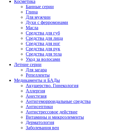
Косметика
Банные серии
Глина
Для мужчин
Духи с ферромонами
Масла
Средства для губ
Средства для лица
Средства для ног
Средства для рук
Средства для тела
Уход за волосами
Летние серии
Для загара
Репелленты
Медикаменты и БАДы
Акушерство. Гинекология
Аллергия
Анестезия
Антигеморроидальные средства
Антисептики
Антистрессовое действие
Витамины и микроэлементы
Дерматология
Заболевания вен