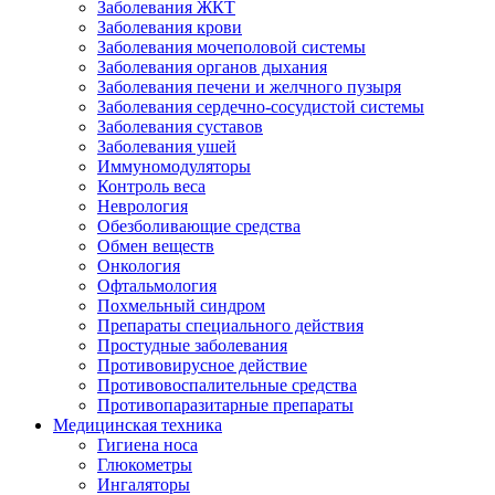
Заболевания ЖКТ
Заболевания крови
Заболевания мочеполовой системы
Заболевания органов дыхания
Заболевания печени и желчного пузыря
Заболевания сердечно-сосудистой системы
Заболевания суставов
Заболевания ушей
Иммуномодуляторы
Контроль веса
Неврология
Обезболивающие средства
Обмен веществ
Онкология
Офтальмология
Похмельный синдром
Препараты специального действия
Простудные заболевания
Противовирусное действие
Противовоспалительные средства
Противопаразитарные препараты
Медицинская техника
Гигиена носа
Глюкометры
Ингаляторы