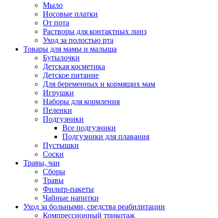
Мыло
Носовые платки
От пота
Растворы для контактных линз
Уход за полостью рта
Товары для мамы и малыша
Бутылочки
Детская косметика
Детское питание
Для беременных и кормящих мам
Игрушки
Наборы для кормления
Пеленки
Подгузники
Все подгузники
Подгузники для плавания
Пустышки
Соски
Травы, чаи
Сборы
Травы
Фильтр-пакеты
Чайные напитки
Уход за больными, средства реабилитации
Компрессионный трикотаж