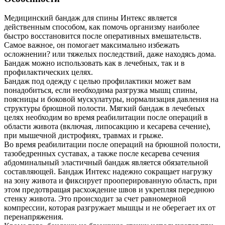
Медицинский бандаж для спины Интекс является
действенным способом, как помочь организму наиболее
быстро восстановится после оперативных вмешательств.
Самое важное, он помогает максимально избежать
осложнении? или тяжелых последствий, даже находясь дома.
Бандаж можно использовать как в лечебных, так и в
профилактических целях.
Бандаж под одежду с целью профилактики может вам
понадобиться, если необходима разгрузка мышц спины,
поясницы и боковой мускулатуры, нормализация давления на
структуры брюшной полости. Мягкий бандаж в лечебных
целях необходим во время реабилитации после операций в
области живота (включая, липосакцию и кесарева сечение),
при мышечной дистрофиях, травмах и грыже.
Во время реабилитации после операций на брюшной полости,
тазобедренных суставах, а также после кесарева сечения
абдоминальный эластичный бандаж является обязательной
составляющей. Бандаж Интекс надежно сокращает нагрузку
на зону живота и фиксирует прооперированную область, при
этом предотвращая расхождение швов и укрепляя переднюю
стенку живота. Это происходит за счет равномерной
компрессии, которая разгружает мышцы и не оберегает их от
перенапряжения.