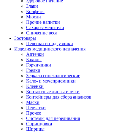
Здоровое питание
Злаки
Конфеты
Мюсли
Прочие напитки
Сахарозаменители
Снижение веса
Зоотовары
Пеленки и подгузники
Изделия медицинского назначения
Аптечки
Бахилы
Горчичники
Грелки
Зеркала гинекологические
Кало- и мочеприемники
Клеенки
Контактные линзы и очки
Контейнеры для сбора анализов
Маски
Перчатки
Прочее
Системы для переливания
Спринцовки
Шприцы