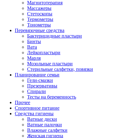
Магнитотерапия
Массажеры
Стетоскопы
Термометры
Тонометры
Перевязочные средства
Бактерицидные пластыри
Бинты
Вата
Лейкопластыри
Марля
Мозольные пластыри
Стерильные салфетки, повязки
Планирование семьи
Гели-смазки
Презервативы
Спирали
Тесты на беременность
Прочее
Спортивное питание
Средства гигиены
Ватные диски
Ватные палочки
Влажные салфетки
Женская гигиена