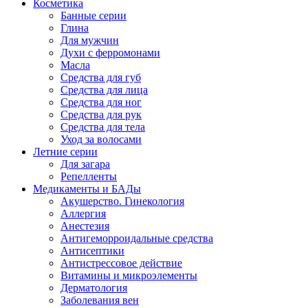
Косметика
Банные серии
Глина
Для мужчин
Духи с ферромонами
Масла
Средства для губ
Средства для лица
Средства для ног
Средства для рук
Средства для тела
Уход за волосами
Летние серии
Для загара
Репелленты
Медикаменты и БАДы
Акушерство. Гинекология
Аллергия
Анестезия
Антигеморроидальные средства
Антисептики
Антистрессовое действие
Витамины и микроэлементы
Дерматология
Заболевания вен