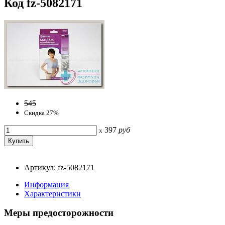
Код fz-5082171
545
Скидка 27%
397
руб
x
Артикул: fz-5082171
Информация
Характеристики
Меры предосторожности