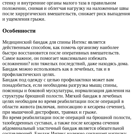
стенку и внутренние органы малого таза в правильном
положении, снимая и облегчая нагрузку на наложенные швы
после хирургических вмешательств, снижает риск выпадения
и ущемления грыжи.
Особенности
Медицинский бандаж для спины Интекс является
действенным способом, как помочь организму наиболее
быстро восстановится после оперативных вмешательств.
Самое важное, он помогает максимально избежать
осложнении? или тяжелых последствий, даже находясь дома.
Бандаж можно использовать как в лечебных, так и в
профилактических целях.
Бандаж под одежду с целью профилактики может вам
понадобиться, если необходима разгрузка мышц спины,
поясницы и боковой мускулатуры, нормализация давления на
структуры брюшной полости. Мягкий бандаж в лечебных
целях необходим во время реабилитации после операций в
области живота (включая, липосакцию и кесарева сечение),
при мышечной дистрофиях, травмах и грыже.
Во время реабилитации после операций на брюшной полости,
тазобедренных суставах, а также после кесарева сечения
абдоминальный эластичный бандаж является обязательной
составляющей. Бандаж Интекс надежно сокращает нагрузку