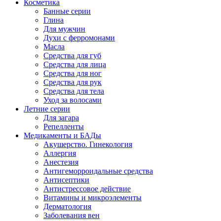
Косметика
Банные серии
Глина
Для мужчин
Духи с ферромонами
Масла
Средства для губ
Средства для лица
Средства для ног
Средства для рук
Средства для тела
Уход за волосами
Летние серии
Для загара
Репелленты
Медикаменты и БАДы
Акушерство. Гинекология
Аллергия
Анестезия
Антигеморроидальные средства
Антисептики
Антистрессовое действие
Витамины и микроэлементы
Дерматология
Заболевания вен