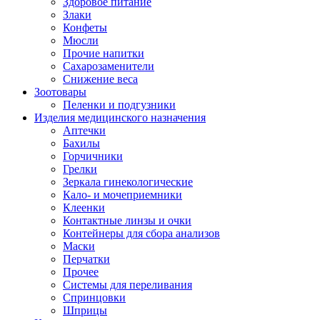
Здоровое питание
Злаки
Конфеты
Мюсли
Прочие напитки
Сахарозаменители
Снижение веса
Зоотовары
Пеленки и подгузники
Изделия медицинского назначения
Аптечки
Бахилы
Горчичники
Грелки
Зеркала гинекологические
Кало- и мочеприемники
Клеенки
Контактные линзы и очки
Контейнеры для сбора анализов
Маски
Перчатки
Прочее
Системы для переливания
Спринцовки
Шприцы