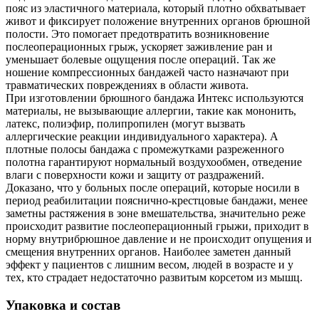
пояс из эластичного материала, который плотно обхватывает
живот и фиксирует положение внутренних органов брюшной
полости. Это помогает предотвратить возникновение
послеоперационных грыж, ускоряет заживление ран и
уменьшает болевые ощущения после операций. Так же
ношение компрессионных бандажей часто назначают при
травматических повреждениях в области живота.
При изготовлении брюшного бандажа Интекс используются
материалы, не вызывающие аллергии, такие как мононить,
латекс, полиэфир, полипропилен (могут вызвать
аллергические реакции индивидуального характера). А
плотные полосы бандажа с промежутками разреженного
полотна гарантируют нормальный воздухообмен, отведение
влаги с поверхности кожи и защиту от раздражений.
Доказано, что у больных после операций, которые носили в
период реабилитации пояснично-крестцовые бандажи, менее
заметны растяжения в зоне вмешательства, значительно реже
происходит развитие послеоперационный грыжи, приходит в
норму внутрибрюшное давление и не происходит опущения и
смещения внутренних органов. Наиболее заметен данный
эффект у пациентов с лишним весом, людей в возрасте и у
тех, кто страдает недостаточно развитым корсетом из мышц.
Упаковка и состав