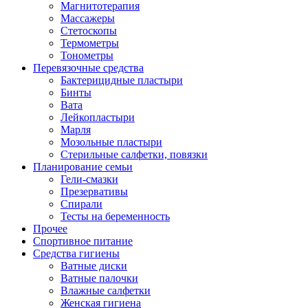
Магнитотерапия
Массажеры
Стетоскопы
Термометры
Тонометры
Перевязочные средства
Бактерицидные пластыри
Бинты
Вата
Лейкопластыри
Марля
Мозольные пластыри
Стерильные салфетки, повязки
Планирование семьи
Гели-смазки
Презервативы
Спирали
Тесты на беременность
Прочее
Спортивное питание
Средства гигиены
Ватные диски
Ватные палочки
Влажные салфетки
Женская гигиена