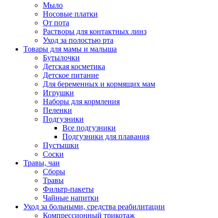
Мыло
Носовые платки
От пота
Растворы для контактных линз
Уход за полостью рта
Товары для мамы и малыша
Бутылочки
Детская косметика
Детское питание
Для беременных и кормящих мам
Игрушки
Наборы для кормления
Пеленки
Подгузники
Все подгузники
Подгузники для плавания
Пустышки
Соски
Травы, чаи
Сборы
Травы
Фильтр-пакеты
Чайные напитки
Уход за больными, средства реабилитации
Компрессионный трикотаж