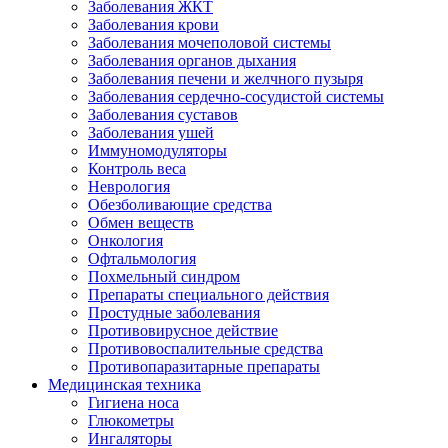
Заболевания ЖКТ
Заболевания крови
Заболевания мочеполовой системы
Заболевания органов дыхания
Заболевания печени и желчного пузыря
Заболевания сердечно-сосудистой системы
Заболевания суставов
Заболевания ушей
Иммуномодуляторы
Контроль веса
Неврология
Обезболивающие средства
Обмен веществ
Онкология
Офтальмология
Похмельный синдром
Препараты специального действия
Простудные заболевания
Противовирусное действие
Противовоспалительные средства
Противопаразитарные препараты
Медицинская техника
Гигиена носа
Глюкометры
Ингаляторы