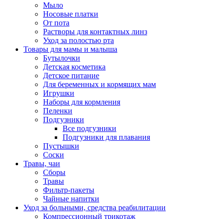
Мыло
Носовые платки
От пота
Растворы для контактных линз
Уход за полостью рта
Товары для мамы и малыша
Бутылочки
Детская косметика
Детское питание
Для беременных и кормящих мам
Игрушки
Наборы для кормления
Пеленки
Подгузники
Все подгузники
Подгузники для плавания
Пустышки
Соски
Травы, чаи
Сборы
Травы
Фильтр-пакеты
Чайные напитки
Уход за больными, средства реабилитации
Компрессионный трикотаж