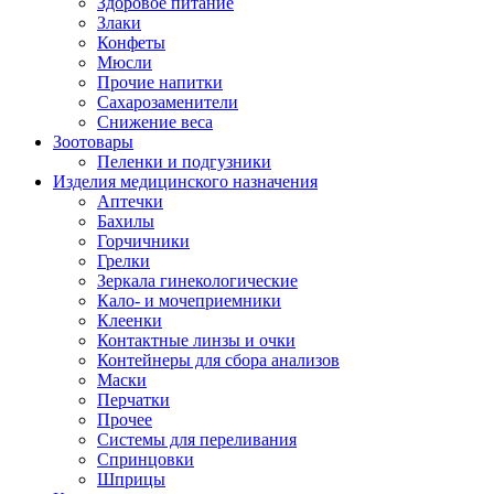
Здоровое питание
Злаки
Конфеты
Мюсли
Прочие напитки
Сахарозаменители
Снижение веса
Зоотовары
Пеленки и подгузники
Изделия медицинского назначения
Аптечки
Бахилы
Горчичники
Грелки
Зеркала гинекологические
Кало- и мочеприемники
Клеенки
Контактные линзы и очки
Контейнеры для сбора анализов
Маски
Перчатки
Прочее
Системы для переливания
Спринцовки
Шприцы