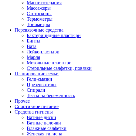
Магнитотерапия
Массажеры
Стетоскопы
Термометры
Тонометры
Перевязочные средства
Бактерицидные пластыри
Бинты
Вата
Лейкопластыри
Марля
Мозольные пластыри
Стерильные салфетки, повязки
Планирование семьи
Гели-смазки
Презервативы
Спирали
Тесты на беременность
Прочее
Спортивное питание
Средства гигиены
Ватные диски
Ватные палочки
Влажные салфетки
Женская гигиена