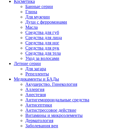
Косметика
Банные серии
Глина
Для мужчин
Духи с ферромонами
Масла
Средства для губ
Средства для лица
Средства для ног
Средства для рук
Средства для тела
Уход за волосами
Летние серии
Для загара
Репелленты
Медикаменты и БАДы
Акушерство. Гинекология
Аллергия
Анестезия
Антигеморроидальные средства
Антисептики
Антистрессовое действие
Витамины и микроэлементы
Дерматология
Заболевания вен