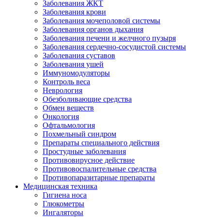
Заболевания ЖКТ
Заболевания крови
Заболевания мочеполовой системы
Заболевания органов дыхания
Заболевания печени и желчного пузыря
Заболевания сердечно-сосудистой системы
Заболевания суставов
Заболевания ушей
Иммуномодуляторы
Контроль веса
Неврология
Обезболивающие средства
Обмен веществ
Онкология
Офтальмология
Похмельный синдром
Препараты специального действия
Простудные заболевания
Противовирусное действие
Противовоспалительные средства
Противопаразитарные препараты
Медицинская техника
Гигиена носа
Глюкометры
Ингаляторы