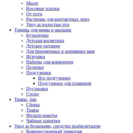
Мыло
Носовые платки
От пота
Растворы для контактных линз
Уход за полостью рта
Товары для мамы и малыша
Бутылочки
Детская косметика
Детское питание
Для беременных и кормящих мам
Игрушки
Наборы для кормления
Пеленки
Подгузники
Все подгузники
Подгузники для плавания
Пустышки
Соски
Травы, чаи
Сборы
Травы
Фильтр-пакеты
Чайные напитки
Уход за больными, средства реабилитации
Компрессионный трикотаж