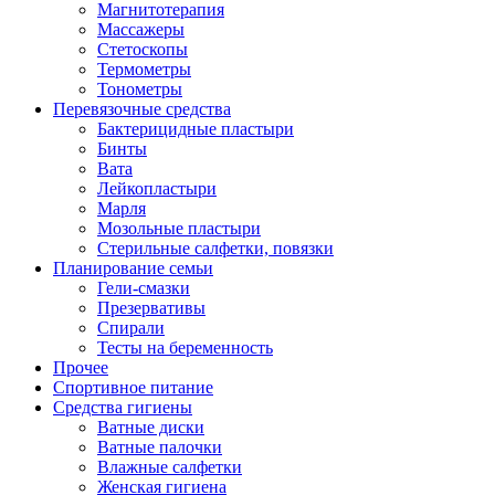
Магнитотерапия
Массажеры
Стетоскопы
Термометры
Тонометры
Перевязочные средства
Бактерицидные пластыри
Бинты
Вата
Лейкопластыри
Марля
Мозольные пластыри
Стерильные салфетки, повязки
Планирование семьи
Гели-смазки
Презервативы
Спирали
Тесты на беременность
Прочее
Спортивное питание
Средства гигиены
Ватные диски
Ватные палочки
Влажные салфетки
Женская гигиена