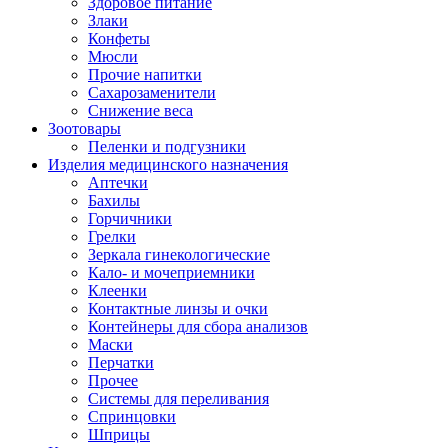
Здоровое питание
Злаки
Конфеты
Мюсли
Прочие напитки
Сахарозаменители
Снижение веса
Зоотовары
Пеленки и подгузники
Изделия медицинского назначения
Аптечки
Бахилы
Горчичники
Грелки
Зеркала гинекологические
Кало- и мочеприемники
Клеенки
Контактные линзы и очки
Контейнеры для сбора анализов
Маски
Перчатки
Прочее
Системы для переливания
Спринцовки
Шприцы