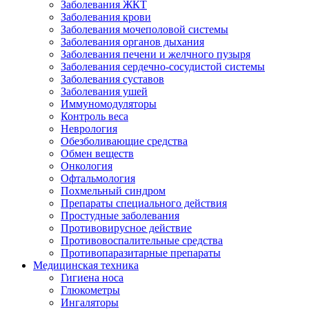
Заболевания ЖКТ
Заболевания крови
Заболевания мочеполовой системы
Заболевания органов дыхания
Заболевания печени и желчного пузыря
Заболевания сердечно-сосудистой системы
Заболевания суставов
Заболевания ушей
Иммуномодуляторы
Контроль веса
Неврология
Обезболивающие средства
Обмен веществ
Онкология
Офтальмология
Похмельный синдром
Препараты специального действия
Простудные заболевания
Противовирусное действие
Противовоспалительные средства
Противопаразитарные препараты
Медицинская техника
Гигиена носа
Глюкометры
Ингаляторы