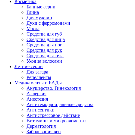
Косметика
Банные серии
Глина
Для мужчин
Духи с ферромонами
Масла
Средства для губ
Средства для лица
Средства для ног
Средства для рук
Средства для тела
Уход за волосами
Летние серии
Для загара
Репелленты
Медикаменты и БАДы
Акушерство. Гинекология
Аллергия
Анестезия
Антигеморроидальные средства
Антисептики
Антистрессовое действие
Витамины и микроэлементы
Дерматология
Заболевания вен