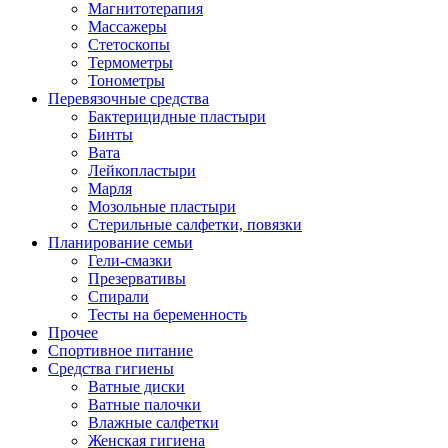
Магнитотерапия
Массажеры
Стетоскопы
Термометры
Тонометры
Перевязочные средства
Бактерицидные пластыри
Бинты
Вата
Лейкопластыри
Марля
Мозольные пластыри
Стерильные салфетки, повязки
Планирование семьи
Гели-смазки
Презервативы
Спирали
Тесты на беременность
Прочее
Спортивное питание
Средства гигиены
Ватные диски
Ватные палочки
Влажные салфетки
Женская гигиена