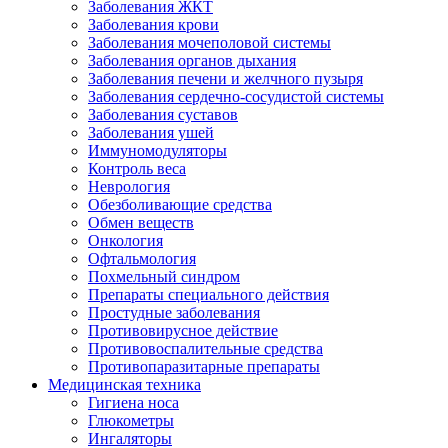
Заболевания ЖКТ
Заболевания крови
Заболевания мочеполовой системы
Заболевания органов дыхания
Заболевания печени и желчного пузыря
Заболевания сердечно-сосудистой системы
Заболевания суставов
Заболевания ушей
Иммуномодуляторы
Контроль веса
Неврология
Обезболивающие средства
Обмен веществ
Онкология
Офтальмология
Похмельный синдром
Препараты специального действия
Простудные заболевания
Противовирусное действие
Противовоспалительные средства
Противопаразитарные препараты
Медицинская техника
Гигиена носа
Глюкометры
Ингаляторы