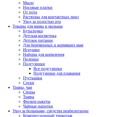
Мыло
Носовые платки
От пота
Растворы для контактных линз
Уход за полостью рта
Товары для мамы и малыша
Бутылочки
Детская косметика
Детское питание
Для беременных и кормящих мам
Игрушки
Наборы для кормления
Пеленки
Подгузники
Все подгузники
Подгузники для плавания
Пустышки
Соски
Травы, чаи
Сборы
Травы
Фильтр-пакеты
Чайные напитки
Уход за больными, средства реабилитации
Компрессионный трикотаж