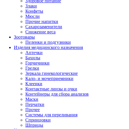
Здоровое питание
Злаки
Конфеты
Мюсли
Прочие напитки
Сахарозаменители
Снижение веса
Зоотовары
Пеленки и подгузники
Изделия медицинского назначения
Аптечки
Бахилы
Горчичники
Грелки
Зеркала гинекологические
Кало- и мочеприемники
Клеенки
Контактные линзы и очки
Контейнеры для сбора анализов
Маски
Перчатки
Прочее
Системы для переливания
Спринцовки
Шприцы