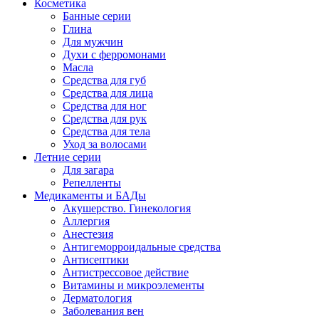
Косметика
Банные серии
Глина
Для мужчин
Духи с ферромонами
Масла
Средства для губ
Средства для лица
Средства для ног
Средства для рук
Средства для тела
Уход за волосами
Летние серии
Для загара
Репелленты
Медикаменты и БАДы
Акушерство. Гинекология
Аллергия
Анестезия
Антигеморроидальные средства
Антисептики
Антистрессовое действие
Витамины и микроэлементы
Дерматология
Заболевания вен