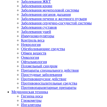
Заболевания ЖКТ
Заболевания крови
Заболевания мочеполовой системы
Заболевания органов дыхания
Заболевания печени и желчного пузыря
Заболевания сердечно-сосудистой системы
Заболевания суставов
Заболевания ушей
Иммуномодуляторы
Контроль веса
Неврология
Обезболивающие средства
Обмен веществ
Онкология
Офтальмология
Похмельный синдром
Препараты специального действия
Простудные заболевания
Противовирусное действие
Противовоспалительные средства
Противопаразитарные препараты
Медицинская техника
Гигиена носа
Глюкометры
Ингаляторы