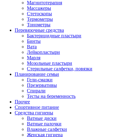
Магнитотерапия
Массажеры
Стетоскопы
Термометры
Тонометры
Перевязочные средства
Бактерицидные пластыри
Бинты
Вата
Лейкопластыри
Марля
Мозольные пластыри
Стерильные салфетки, повязки
Планирование семьи
Гели-смазки
Презервативы
Спирали
Тесты на беременность
Прочее
Спортивное питание
Средства гигиены
Ватные диски
Ватные палочки
Влажные салфетки
Женская гигиена