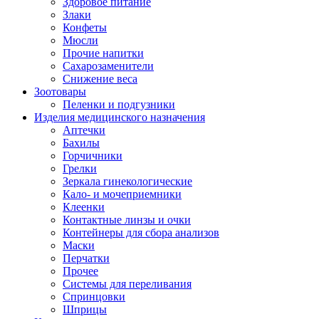
Здоровое питание
Злаки
Конфеты
Мюсли
Прочие напитки
Сахарозаменители
Снижение веса
Зоотовары
Пеленки и подгузники
Изделия медицинского назначения
Аптечки
Бахилы
Горчичники
Грелки
Зеркала гинекологические
Кало- и мочеприемники
Клеенки
Контактные линзы и очки
Контейнеры для сбора анализов
Маски
Перчатки
Прочее
Системы для переливания
Спринцовки
Шприцы