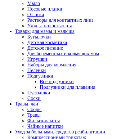
Мыло
Носовые платки
От пота
Растворы для контактных линз
Уход за полостью рта
Товары для мамы и малыша
Бутылочки
Детская косметика
Детское питание
Для беременных и кормящих мам
Игрушки
Наборы для кормления
Пеленки
Подгузники
Все подгузники
Подгузники для плавания
Пустышки
Соски
Травы, чаи
Сборы
Травы
Фильтр-пакеты
Чайные напитки
Уход за больными, средства реабилитации
Компрессионный трикотаж