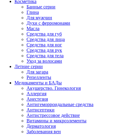
Косметика
Банные серии
Глина
Для мужчин
Духи с ферромонами
Масла
Средства для губ
Средства для лица
Средства для ног
Средства для рук
Средства для тела
Уход за волосами
Летние серии
Для загара
Репелленты
Медикаменты и БАДы
Акушерство. Гинекология
Аллергия
Анестезия
Антигеморроидальные средства
Антисептики
Антистрессовое действие
Витамины и микроэлементы
Дерматология
Заболевания вен