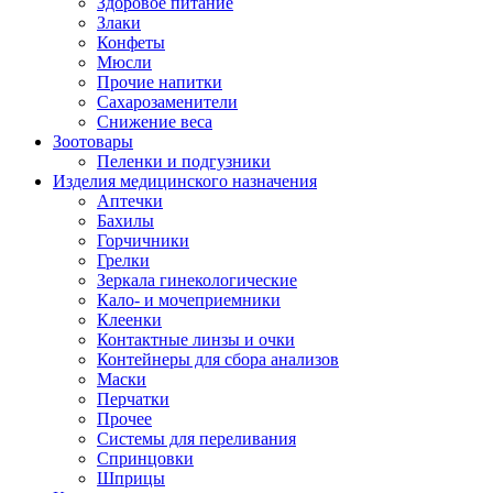
Здоровое питание
Злаки
Конфеты
Мюсли
Прочие напитки
Сахарозаменители
Снижение веса
Зоотовары
Пеленки и подгузники
Изделия медицинского назначения
Аптечки
Бахилы
Горчичники
Грелки
Зеркала гинекологические
Кало- и мочеприемники
Клеенки
Контактные линзы и очки
Контейнеры для сбора анализов
Маски
Перчатки
Прочее
Системы для переливания
Спринцовки
Шприцы