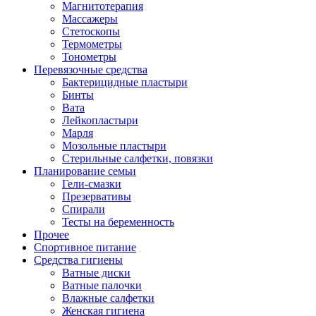
Магнитотерапия
Массажеры
Стетоскопы
Термометры
Тонометры
Перевязочные средства
Бактерицидные пластыри
Бинты
Вата
Лейкопластыри
Марля
Мозольные пластыри
Стерильные салфетки, повязки
Планирование семьи
Гели-смазки
Презервативы
Спирали
Тесты на беременность
Прочее
Спортивное питание
Средства гигиены
Ватные диски
Ватные палочки
Влажные салфетки
Женская гигиена