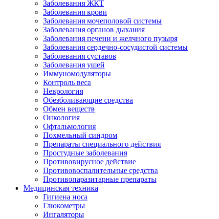
Заболевания ЖКТ
Заболевания крови
Заболевания мочеполовой системы
Заболевания органов дыхания
Заболевания печени и желчного пузыря
Заболевания сердечно-сосудистой системы
Заболевания суставов
Заболевания ушей
Иммуномодуляторы
Контроль веса
Неврология
Обезболивающие средства
Обмен веществ
Онкология
Офтальмология
Похмельный синдром
Препараты специального действия
Простудные заболевания
Противовирусное действие
Противовоспалительные средства
Противопаразитарные препараты
Медицинская техника
Гигиена носа
Глюкометры
Ингаляторы