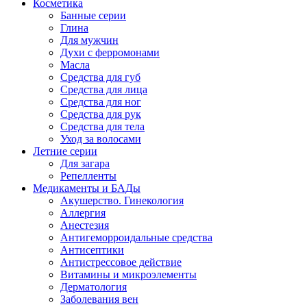
Косметика
Банные серии
Глина
Для мужчин
Духи с ферромонами
Масла
Средства для губ
Средства для лица
Средства для ног
Средства для рук
Средства для тела
Уход за волосами
Летние серии
Для загара
Репелленты
Медикаменты и БАДы
Акушерство. Гинекология
Аллергия
Анестезия
Антигеморроидальные средства
Антисептики
Антистрессовое действие
Витамины и микроэлементы
Дерматология
Заболевания вен