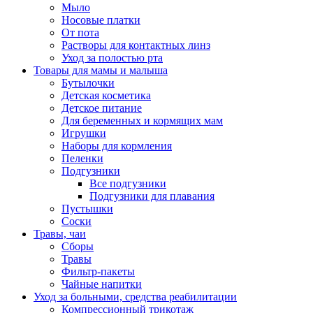
Мыло
Носовые платки
От пота
Растворы для контактных линз
Уход за полостью рта
Товары для мамы и малыша
Бутылочки
Детская косметика
Детское питание
Для беременных и кормящих мам
Игрушки
Наборы для кормления
Пеленки
Подгузники
Все подгузники
Подгузники для плавания
Пустышки
Соски
Травы, чаи
Сборы
Травы
Фильтр-пакеты
Чайные напитки
Уход за больными, средства реабилитации
Компрессионный трикотаж