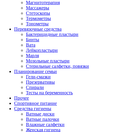
Магнитотерапия
Массажеры
Стетоскопы
Термометры
Тонометры
Перевязочные средства
Бактерицидные пластыри
Бинты
Вата
Лейкопластыри
Марля
Мозольные пластыри
Стерильные салфетки, повязки
Планирование семьи
Гели-смазки
Презервативы
Спирали
Тесты на беременность
Прочее
Спортивное питание
Средства гигиены
Ватные диски
Ватные палочки
Влажные салфетки
Женская гигиена