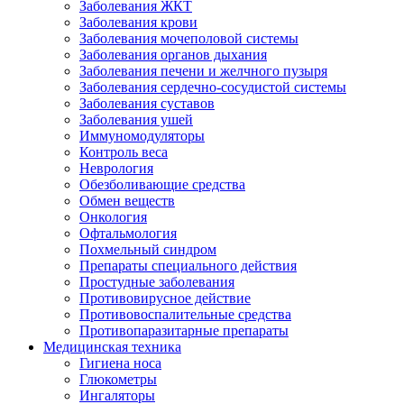
Заболевания ЖКТ
Заболевания крови
Заболевания мочеполовой системы
Заболевания органов дыхания
Заболевания печени и желчного пузыря
Заболевания сердечно-сосудистой системы
Заболевания суставов
Заболевания ушей
Иммуномодуляторы
Контроль веса
Неврология
Обезболивающие средства
Обмен веществ
Онкология
Офтальмология
Похмельный синдром
Препараты специального действия
Простудные заболевания
Противовирусное действие
Противовоспалительные средства
Противопаразитарные препараты
Медицинская техника
Гигиена носа
Глюкометры
Ингаляторы