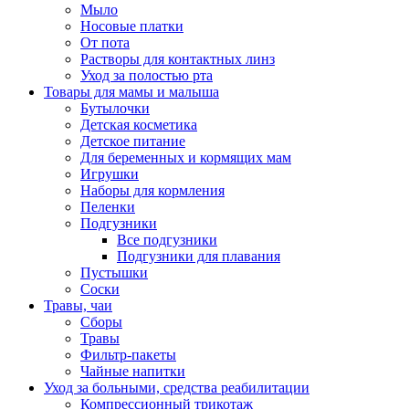
Мыло
Носовые платки
От пота
Растворы для контактных линз
Уход за полостью рта
Товары для мамы и малыша
Бутылочки
Детская косметика
Детское питание
Для беременных и кормящих мам
Игрушки
Наборы для кормления
Пеленки
Подгузники
Все подгузники
Подгузники для плавания
Пустышки
Соски
Травы, чаи
Сборы
Травы
Фильтр-пакеты
Чайные напитки
Уход за больными, средства реабилитации
Компрессионный трикотаж