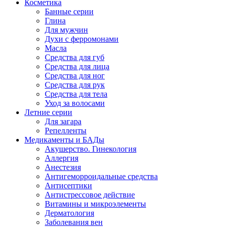
Косметика
Банные серии
Глина
Для мужчин
Духи с ферромонами
Масла
Средства для губ
Средства для лица
Средства для ног
Средства для рук
Средства для тела
Уход за волосами
Летние серии
Для загара
Репелленты
Медикаменты и БАДы
Акушерство. Гинекология
Аллергия
Анестезия
Антигеморроидальные средства
Антисептики
Антистрессовое действие
Витамины и микроэлементы
Дерматология
Заболевания вен