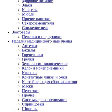
Здоровое питание
Злаки
Конфеты
Мюсли
Прочие напитки
Сахарозаменители
Снижение веса
Зоотовары
Пеленки и подгузники
Изделия медицинского назначения
Аптечки
Бахилы
Горчичники
Грелки
Зеркала гинекологические
Кало- и мочеприемники
Клеенки
Контактные линзы и очки
Контейнеры для сбора анализов
Маски
Перчатки
Прочее
Системы для переливания
Спринцовки
Шприцы