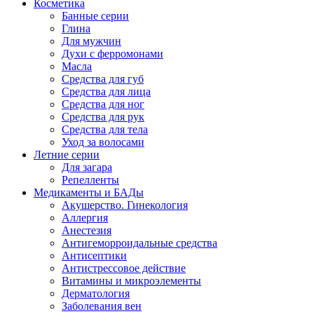
Косметика
Банные серии
Глина
Для мужчин
Духи с ферромонами
Масла
Средства для губ
Средства для лица
Средства для ног
Средства для рук
Средства для тела
Уход за волосами
Летние серии
Для загара
Репелленты
Медикаменты и БАДы
Акушерство. Гинекология
Аллергия
Анестезия
Антигеморроидальные средства
Антисептики
Антистрессовое действие
Витамины и микроэлементы
Дерматология
Заболевания вен