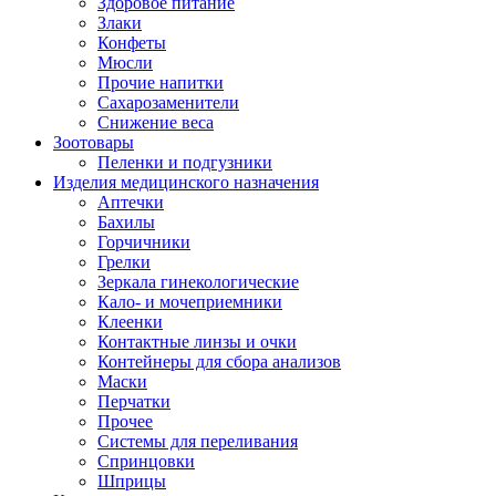
Здоровое питание
Злаки
Конфеты
Мюсли
Прочие напитки
Сахарозаменители
Снижение веса
Зоотовары
Пеленки и подгузники
Изделия медицинского назначения
Аптечки
Бахилы
Горчичники
Грелки
Зеркала гинекологические
Кало- и мочеприемники
Клеенки
Контактные линзы и очки
Контейнеры для сбора анализов
Маски
Перчатки
Прочее
Системы для переливания
Спринцовки
Шприцы