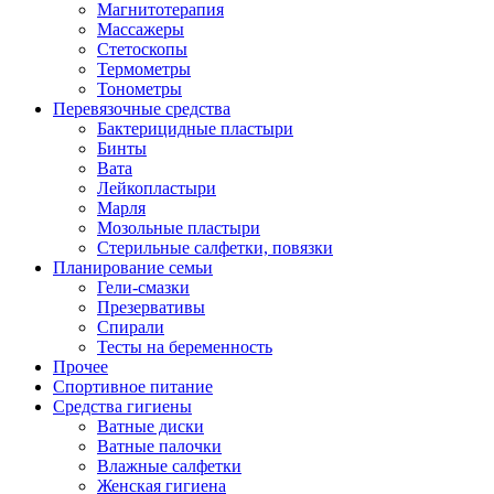
Магнитотерапия
Массажеры
Стетоскопы
Термометры
Тонометры
Перевязочные средства
Бактерицидные пластыри
Бинты
Вата
Лейкопластыри
Марля
Мозольные пластыри
Стерильные салфетки, повязки
Планирование семьи
Гели-смазки
Презервативы
Спирали
Тесты на беременность
Прочее
Спортивное питание
Средства гигиены
Ватные диски
Ватные палочки
Влажные салфетки
Женская гигиена