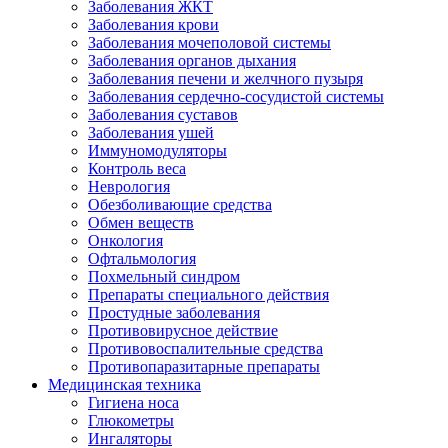
Заболевания ЖКТ
Заболевания крови
Заболевания мочеполовой системы
Заболевания органов дыхания
Заболевания печени и желчного пузыря
Заболевания сердечно-сосудистой системы
Заболевания суставов
Заболевания ушей
Иммуномодуляторы
Контроль веса
Неврология
Обезболивающие средства
Обмен веществ
Онкология
Офтальмология
Похмельный синдром
Препараты специального действия
Простудные заболевания
Противовирусное действие
Противовоспалительные средства
Противопаразитарные препараты
Медицинская техника
Гигиена носа
Глюкометры
Ингаляторы