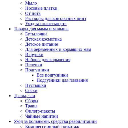
Мыло
Носовые платки
От пота
Растворы для контактных линз
Уход за полостью рта
Товары для мамы и малыша
Бутылочки
Детская косметика
Детское питание
Для беременных и кормящих мам
Игрушки
Наборы для кормления
Пеленки
Подгузники
Все подгузники
Подгузники для плавания
Пустышки
Соски
Травы, чаи
Сборы
Травы
Фильтр-пакеты
Чайные напитки
Уход за больными, средства реабилитации
Компрессионный трикотаж