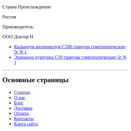
Страна Происхождения:
Россия
Производитель:
ООО Доктор Н
Кальциум арсеникозум С200 гранулы гомеопатические
5г N 1
Эхинацеа пурпуреа С50 гранулы гомеопатические 5г N
1
Основные
страницы
Главная
О нас
Блог
Доставка
Оплата
Контакты
Карта сайта