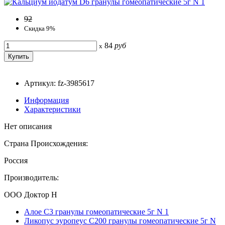
92
Скидка 9%
84
руб
x
Артикул: fz-3985617
Информация
Характеристики
Нет описания
Страна Происхождения:
Россия
Производитель:
ООО Доктор Н
Алое C3 гранулы гомеопатические 5г N 1
Ликопус эуропеус С200 гранулы гомеопатические 5г N