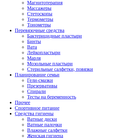
Магнитотерапия
Массажеры
Стетоскопы
Термометры
Тонометры
Перевязочные средства
Бактерицидные пластыри
Бинты
Вата
Лейкопластыри
Марля
Мозольные пластыри
Стерильные салфетки, повязки
Планирование семьи
Гели-смазки
Презервативы
Спирали
Тесты на беременность
Прочее
Спортивное питание
Средства гигиены
Ватные диски
Ватные палочки
Влажные салфетки
Женская гигиена