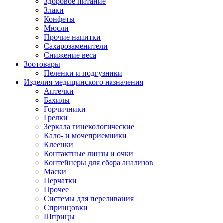
Здоровое питание
Злаки
Конфеты
Мюсли
Прочие напитки
Сахарозаменители
Снижение веса
Зоотовары
Пеленки и подгузники
Изделия медицинского назначения
Аптечки
Бахилы
Горчичники
Грелки
Зеркала гинекологические
Кало- и мочеприемники
Клеенки
Контактные линзы и очки
Контейнеры для сбора анализов
Маски
Перчатки
Прочее
Системы для переливания
Спринцовки
Шприцы