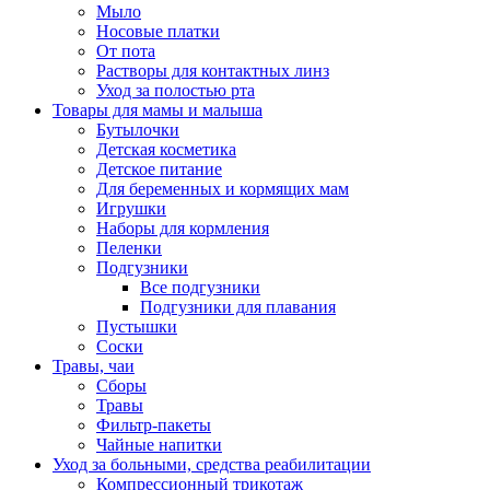
Мыло
Носовые платки
От пота
Растворы для контактных линз
Уход за полостью рта
Товары для мамы и малыша
Бутылочки
Детская косметика
Детское питание
Для беременных и кормящих мам
Игрушки
Наборы для кормления
Пеленки
Подгузники
Все подгузники
Подгузники для плавания
Пустышки
Соски
Травы, чаи
Сборы
Травы
Фильтр-пакеты
Чайные напитки
Уход за больными, средства реабилитации
Компрессионный трикотаж