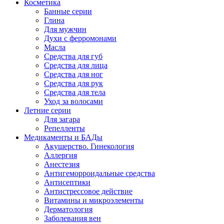
Косметика
Банные серии
Глина
Для мужчин
Духи с ферромонами
Масла
Средства для губ
Средства для лица
Средства для ног
Средства для рук
Средства для тела
Уход за волосами
Летние серии
Для загара
Репелленты
Медикаменты и БАДы
Акушерство. Гинекология
Аллергия
Анестезия
Антигеморроидальные средства
Антисептики
Антистрессовое действие
Витамины и микроэлементы
Дерматология
Заболевания вен