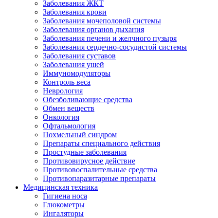
Заболевания ЖКТ
Заболевания крови
Заболевания мочеполовой системы
Заболевания органов дыхания
Заболевания печени и желчного пузыря
Заболевания сердечно-сосудистой системы
Заболевания суставов
Заболевания ушей
Иммуномодуляторы
Контроль веса
Неврология
Обезболивающие средства
Обмен веществ
Онкология
Офтальмология
Похмельный синдром
Препараты специального действия
Простудные заболевания
Противовирусное действие
Противовоспалительные средства
Противопаразитарные препараты
Медицинская техника
Гигиена носа
Глюкометры
Ингаляторы