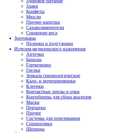
Здоровое питание
Злаки
Конфеты
Мюсли
Прочие напитки
Сахарозаменители
Снижение веса
Зоотовары
Пеленки и подгузники
Изделия медицинского назначения
Аптечки
Бахилы
Горчичники
Грелки
Зеркала гинекологические
Кало- и мочеприемники
Клеенки
Контактные линзы и очки
Контейнеры для сбора анализов
Маски
Перчатки
Прочее
Системы для переливания
Спринцовки
Шприцы