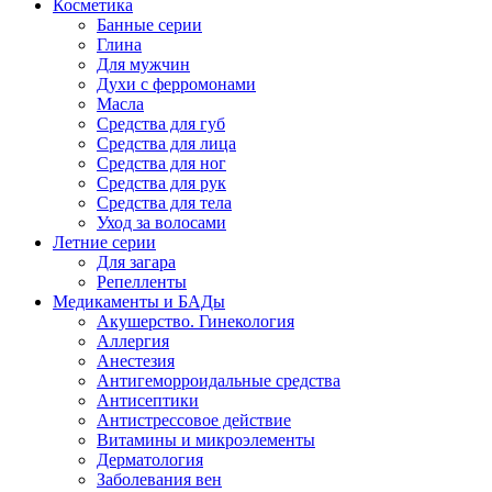
Косметика
Банные серии
Глина
Для мужчин
Духи с ферромонами
Масла
Средства для губ
Средства для лица
Средства для ног
Средства для рук
Средства для тела
Уход за волосами
Летние серии
Для загара
Репелленты
Медикаменты и БАДы
Акушерство. Гинекология
Аллергия
Анестезия
Антигеморроидальные средства
Антисептики
Антистрессовое действие
Витамины и микроэлементы
Дерматология
Заболевания вен