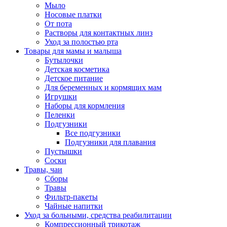
Мыло
Носовые платки
От пота
Растворы для контактных линз
Уход за полостью рта
Товары для мамы и малыша
Бутылочки
Детская косметика
Детское питание
Для беременных и кормящих мам
Игрушки
Наборы для кормления
Пеленки
Подгузники
Все подгузники
Подгузники для плавания
Пустышки
Соски
Травы, чаи
Сборы
Травы
Фильтр-пакеты
Чайные напитки
Уход за больными, средства реабилитации
Компрессионный трикотаж