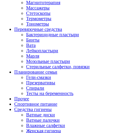
Магнитотерапия
Массажеры
Стетоскопы
Термометры
Тонометры
Перевязочные средства
Бактерицидные пластыри
Бинты
Вата
Лейкопластыри
Марля
Мозольные пластыри
Стерильные салфетки, повязки
Планирование семьи
Гели-смазки
Презервативы
Спирали
Тесты на беременность
Прочее
Спортивное питание
Средства гигиены
Ватные диски
Ватные палочки
Влажные салфетки
Женская гигиена