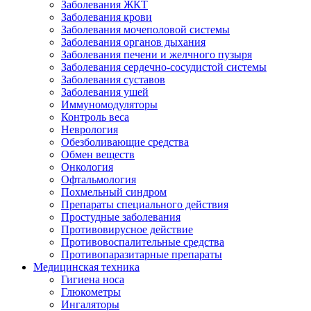
Заболевания ЖКТ
Заболевания крови
Заболевания мочеполовой системы
Заболевания органов дыхания
Заболевания печени и желчного пузыря
Заболевания сердечно-сосудистой системы
Заболевания суставов
Заболевания ушей
Иммуномодуляторы
Контроль веса
Неврология
Обезболивающие средства
Обмен веществ
Онкология
Офтальмология
Похмельный синдром
Препараты специального действия
Простудные заболевания
Противовирусное действие
Противовоспалительные средства
Противопаразитарные препараты
Медицинская техника
Гигиена носа
Глюкометры
Ингаляторы