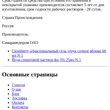
Срок годности средства при условии его хранения в
невскрытой упаковке производителя составляет 5 лет со дня
изготовления, срок годности рабочих растворов - 28 суток.
Страна Происхождения:
Россия
Производитель:
Самарамедпром ОАО
Cleanberry а/бактериальный гель д/рук сочное яблоко 60
мл N 1
Йода спиртовой раствор фл 5% 25мл N 1
Основные
страницы
Главная
О нас
Блог
Доставка
Оплата
Контакты