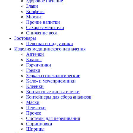
Здоровое питание
Злаки
Конфеты
Мюсли
Прочие напитки
Сахарозаменители
Снижение веса
Зоотовары
Пеленки и подгузники
Изделия медицинского назначения
Аптечки
Бахилы
Горчичники
Грелки
Зеркала гинекологические
Кало- и мочеприемники
Клеенки
Контактные линзы и очки
Контейнеры для сбора анализов
Маски
Перчатки
Прочее
Системы для переливания
Спринцовки
Шприцы