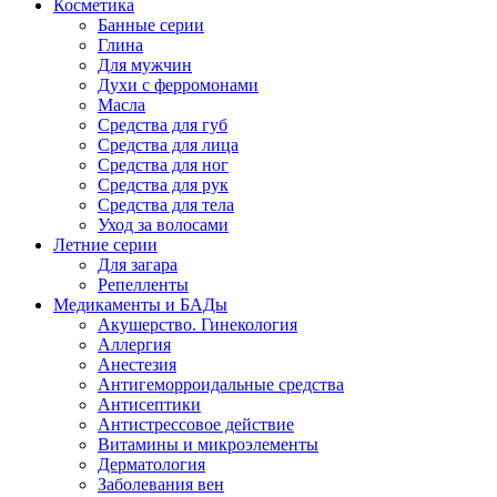
Косметика
Банные серии
Глина
Для мужчин
Духи с ферромонами
Масла
Средства для губ
Средства для лица
Средства для ног
Средства для рук
Средства для тела
Уход за волосами
Летние серии
Для загара
Репелленты
Медикаменты и БАДы
Акушерство. Гинекология
Аллергия
Анестезия
Антигеморроидальные средства
Антисептики
Антистрессовое действие
Витамины и микроэлементы
Дерматология
Заболевания вен