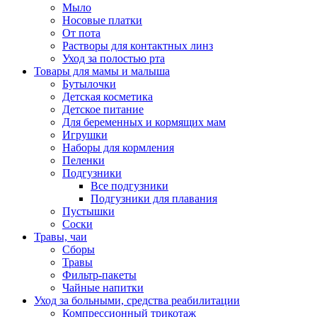
Мыло
Носовые платки
От пота
Растворы для контактных линз
Уход за полостью рта
Товары для мамы и малыша
Бутылочки
Детская косметика
Детское питание
Для беременных и кормящих мам
Игрушки
Наборы для кормления
Пеленки
Подгузники
Все подгузники
Подгузники для плавания
Пустышки
Соски
Травы, чаи
Сборы
Травы
Фильтр-пакеты
Чайные напитки
Уход за больными, средства реабилитации
Компрессионный трикотаж