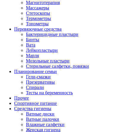
Магнитотерапия
Массажеры
Стетоскопы
Термометры
Тонометры
Перевязочные средства
Бактерицидные пластыри
Бинты
Вата
Лейкопластыри
Марля
Мозольные пластыри
Стерильные салфетки, повязки
Планирование семьи
Гели-смазки
Презервативы
Спирали
Тесты на беременность
Прочее
Спортивное питание
Средства гигиены
Ватные диски
Ватные палочки
Влажные салфетки
Женская гигиена