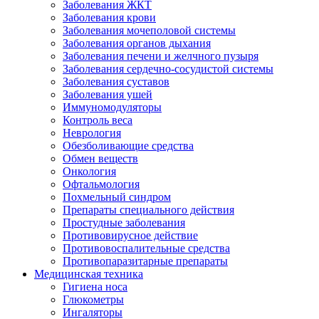
Заболевания ЖКТ
Заболевания крови
Заболевания мочеполовой системы
Заболевания органов дыхания
Заболевания печени и желчного пузыря
Заболевания сердечно-сосудистой системы
Заболевания суставов
Заболевания ушей
Иммуномодуляторы
Контроль веса
Неврология
Обезболивающие средства
Обмен веществ
Онкология
Офтальмология
Похмельный синдром
Препараты специального действия
Простудные заболевания
Противовирусное действие
Противовоспалительные средства
Противопаразитарные препараты
Медицинская техника
Гигиена носа
Глюкометры
Ингаляторы