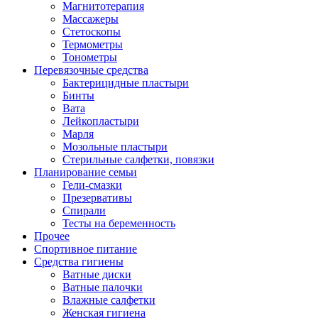
Магнитотерапия
Массажеры
Стетоскопы
Термометры
Тонометры
Перевязочные средства
Бактерицидные пластыри
Бинты
Вата
Лейкопластыри
Марля
Мозольные пластыри
Стерильные салфетки, повязки
Планирование семьи
Гели-смазки
Презервативы
Спирали
Тесты на беременность
Прочее
Спортивное питание
Средства гигиены
Ватные диски
Ватные палочки
Влажные салфетки
Женская гигиена