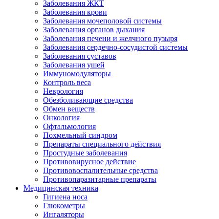
Заболевания ЖКТ
Заболевания крови
Заболевания мочеполовой системы
Заболевания органов дыхания
Заболевания печени и желчного пузыря
Заболевания сердечно-сосудистой системы
Заболевания суставов
Заболевания ушей
Иммуномодуляторы
Контроль веса
Неврология
Обезболивающие средства
Обмен веществ
Онкология
Офтальмология
Похмельный синдром
Препараты специального действия
Простудные заболевания
Противовирусное действие
Противовоспалительные средства
Противопаразитарные препараты
Медицинская техника
Гигиена носа
Глюкометры
Ингаляторы