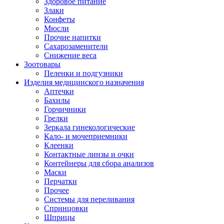
Здоровое питание
Злаки
Конфеты
Мюсли
Прочие напитки
Сахарозаменители
Снижение веса
Зоотовары
Пеленки и подгузники
Изделия медицинского назначения
Аптечки
Бахилы
Горчичники
Грелки
Зеркала гинекологические
Кало- и мочеприемники
Клеенки
Контактные линзы и очки
Контейнеры для сбора анализов
Маски
Перчатки
Прочее
Системы для переливания
Спринцовки
Шприцы