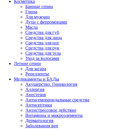
Косметика
Банные серии
Глина
Для мужчин
Духи с ферромонами
Масла
Средства для губ
Средства для лица
Средства для ног
Средства для рук
Средства для тела
Уход за волосами
Летние серии
Для загара
Репелленты
Медикаменты и БАДы
Акушерство. Гинекология
Аллергия
Анестезия
Антигеморроидальные средства
Антисептики
Антистрессовое действие
Витамины и микроэлементы
Дерматология
Заболевания вен