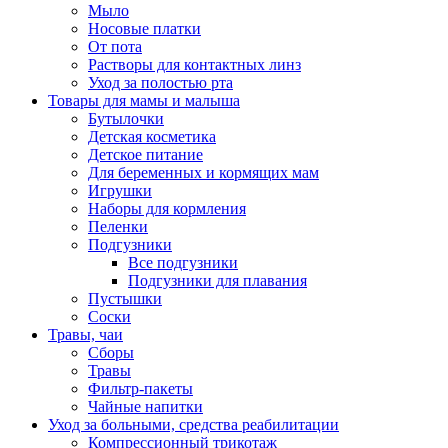
Мыло
Носовые платки
От пота
Растворы для контактных линз
Уход за полостью рта
Товары для мамы и малыша
Бутылочки
Детская косметика
Детское питание
Для беременных и кормящих мам
Игрушки
Наборы для кормления
Пеленки
Подгузники
Все подгузники
Подгузники для плавания
Пустышки
Соски
Травы, чаи
Сборы
Травы
Фильтр-пакеты
Чайные напитки
Уход за больными, средства реабилитации
Компрессионный трикотаж