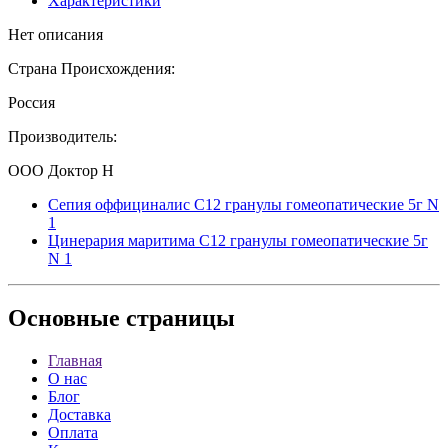
Характеристики
Нет описания
Страна Происхождения:
Россия
Производитель:
ООО Доктор Н
Сепия оффициналис С12 гранулы гомеопатические 5г N
1
Цинерария маритима С12 гранулы гомеопатические 5г
N 1
Основные
страницы
Главная
О нас
Блог
Доставка
Оплата