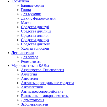
Косметика
Банные серии
Глина
Для мужчин
Духи с ферромонами
Масла
Средства для губ
Средства для лица
Средства для ног
Средства для рук
Средства для тела
Уход за волосами
Летние серии
Для загара
Репелленты
Медикаменты и БАДы
Акушерство. Гинекология
Аллергия
Анестезия
Антигеморроидальные средства
Антисептики
Антистрессовое действие
Витамины и микроэлементы
Дерматология
Заболевания вен