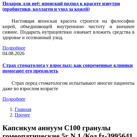
Подарок для неё: японский подход к красоте изнутри
(пробиотики, коллаген и уход за кожей)
Настоящая японская красота строится на философии
кирей, объединяющей внутреннюю чистоту и внешнее
сияние. Подарить нутрицевтики означает вложить средства в
здоровье и осознанный уход.
Подробнее
04.08.2026
Страх стоматолога у взрослых: как современные клиники
помогают его преодолеть
Страх перед стоматологом испытывают многие пациенты
даже во взрослом возрасте
Подробнее
Главная
Прочее
Капсикум аннуум C100 гранулы
гомеопатические 5г N 1 /Код fz-3995641