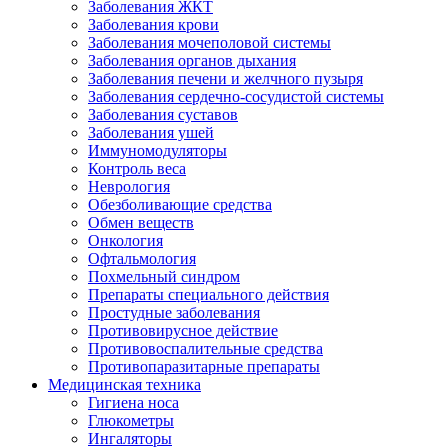
Заболевания ЖКТ
Заболевания крови
Заболевания мочеполовой системы
Заболевания органов дыхания
Заболевания печени и желчного пузыря
Заболевания сердечно-сосудистой системы
Заболевания суставов
Заболевания ушей
Иммуномодуляторы
Контроль веса
Неврология
Обезболивающие средства
Обмен веществ
Онкология
Офтальмология
Похмельный синдром
Препараты специального действия
Простудные заболевания
Противовирусное действие
Противовоспалительные средства
Противопаразитарные препараты
Медицинская техника
Гигиена носа
Глюкометры
Ингаляторы