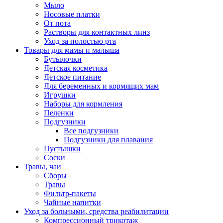
Мыло
Носовые платки
От пота
Растворы для контактных линз
Уход за полостью рта
Товары для мамы и малыша
Бутылочки
Детская косметика
Детское питание
Для беременных и кормящих мам
Игрушки
Наборы для кормления
Пеленки
Подгузники
Все подгузники
Подгузники для плавания
Пустышки
Соски
Травы, чаи
Сборы
Травы
Фильтр-пакеты
Чайные напитки
Уход за больными, средства реабилитации
Компрессионный трикотаж