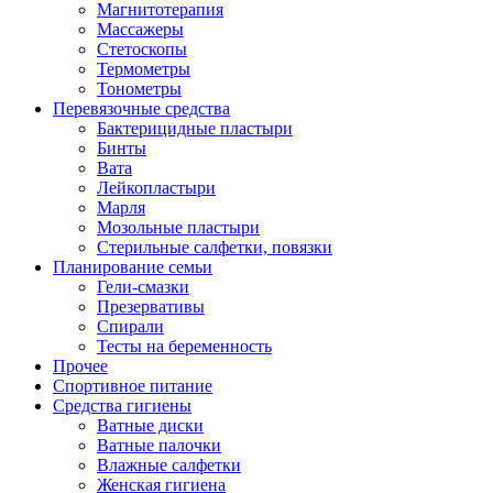
Магнитотерапия
Массажеры
Стетоскопы
Термометры
Тонометры
Перевязочные средства
Бактерицидные пластыри
Бинты
Вата
Лейкопластыри
Марля
Мозольные пластыри
Стерильные салфетки, повязки
Планирование семьи
Гели-смазки
Презервативы
Спирали
Тесты на беременность
Прочее
Спортивное питание
Средства гигиены
Ватные диски
Ватные палочки
Влажные салфетки
Женская гигиена