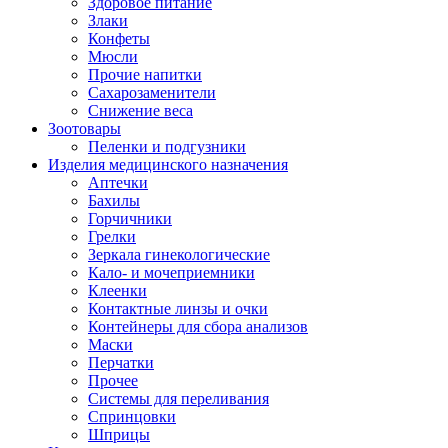
Здоровое питание
Злаки
Конфеты
Мюсли
Прочие напитки
Сахарозаменители
Снижение веса
Зоотовары
Пеленки и подгузники
Изделия медицинского назначения
Аптечки
Бахилы
Горчичники
Грелки
Зеркала гинекологические
Кало- и мочеприемники
Клеенки
Контактные линзы и очки
Контейнеры для сбора анализов
Маски
Перчатки
Прочее
Системы для переливания
Спринцовки
Шприцы