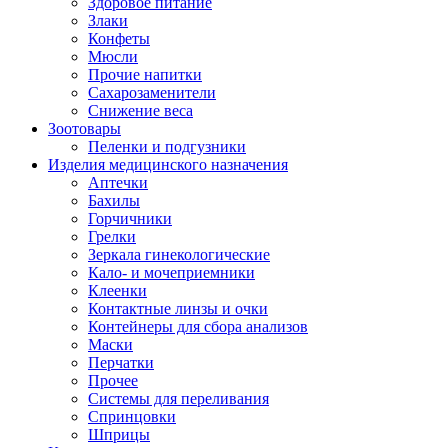
Здоровое питание
Злаки
Конфеты
Мюсли
Прочие напитки
Сахарозаменители
Снижение веса
Зоотовары
Пеленки и подгузники
Изделия медицинского назначения
Аптечки
Бахилы
Горчичники
Грелки
Зеркала гинекологические
Кало- и мочеприемники
Клеенки
Контактные линзы и очки
Контейнеры для сбора анализов
Маски
Перчатки
Прочее
Системы для переливания
Спринцовки
Шприцы