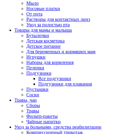
Мыло
Носовые платки
От пота
Растворы для контактных линз
Уход за полостью рта
Товары для мамы и малыша
Бутылочки
Детская косметика
Детское питание
Для беременных и кормящих мам
Игрушки
Наборы для кормления
Пеленки
Подгузники
Все подгузники
Подгузники для плавания
Пустышки
Соски
Травы, чаи
Сборы
Травы
Фильтр-пакеты
Чайные напитки
Уход за больными, средства реабилитации
Компрессионный трикотаж