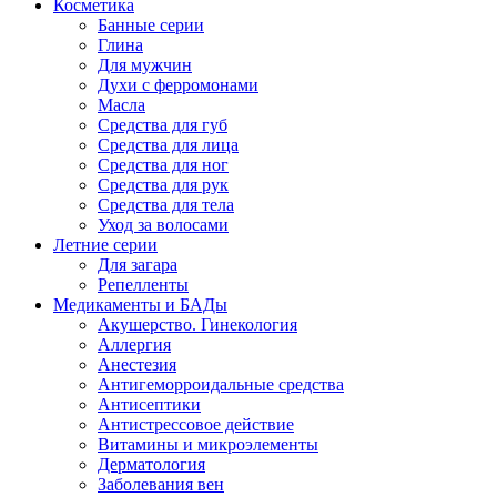
Косметика
Банные серии
Глина
Для мужчин
Духи с ферромонами
Масла
Средства для губ
Средства для лица
Средства для ног
Средства для рук
Средства для тела
Уход за волосами
Летние серии
Для загара
Репелленты
Медикаменты и БАДы
Акушерство. Гинекология
Аллергия
Анестезия
Антигеморроидальные средства
Антисептики
Антистрессовое действие
Витамины и микроэлементы
Дерматология
Заболевания вен