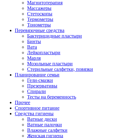
Магнитотерапия
Массажеры
Стетоскопы
Термометры
Тонометры
Перевязочные средства
Бактерицидные пластыри
Бинты
Вата
Лейкопластыри
Марля
Мозольные пластыри
Стерильные салфетки, повязки
Планирование семьи
Гели-смазки
Презервативы
Спирали
Тесты на беременность
Прочее
Спортивное питание
Средства гигиены
Ватные диски
Ватные палочки
Влажные салфетки
Женская гигиена