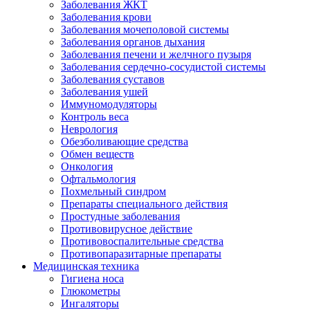
Заболевания ЖКТ
Заболевания крови
Заболевания мочеполовой системы
Заболевания органов дыхания
Заболевания печени и желчного пузыря
Заболевания сердечно-сосудистой системы
Заболевания суставов
Заболевания ушей
Иммуномодуляторы
Контроль веса
Неврология
Обезболивающие средства
Обмен веществ
Онкология
Офтальмология
Похмельный синдром
Препараты специального действия
Простудные заболевания
Противовирусное действие
Противовоспалительные средства
Противопаразитарные препараты
Медицинская техника
Гигиена носа
Глюкометры
Ингаляторы