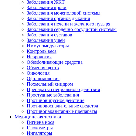
Заболевания ЖКТ
Заболевания крови
Заболевания мочеполовой системы
Заболевания органов дыхания
Заболевания печени и желчного пузыря
Заболевания сердечно-сосудистой системы
Заболевания суставов
Заболевания ушей
Иммуномодуляторы
Контроль веса
Неврология
Обезболивающие средства
Обмен веществ
Онкология
Офтальмология
Похмельный синдром
Препараты специального действия
Простудные заболевания
Противовирусное действие
Противовоспалительные средства
Противопаразитарные препараты
Медицинская техника
Гигиена носа
Глюкометры
Ингаляторы