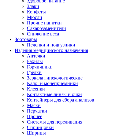
Здоровое питание
Злаки
Конфеты
Мюсли
Прочие напитки
Сахарозаменители
Снижение веса
Зоотовары
Пеленки и подгузники
Изделия медицинского назначения
Аптечки
Бахилы
Горчичники
Грелки
Зеркала гинекологические
Кало- и мочеприемники
Клеенки
Контактные линзы и очки
Контейнеры для сбора анализов
Маски
Перчатки
Прочее
Системы для переливания
Спринцовки
Шприцы