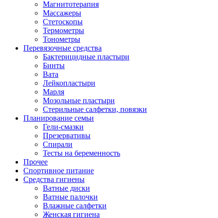
Магнитотерапия
Массажеры
Стетоскопы
Термометры
Тонометры
Перевязочные средства
Бактерицидные пластыри
Бинты
Вата
Лейкопластыри
Марля
Мозольные пластыри
Стерильные салфетки, повязки
Планирование семьи
Гели-смазки
Презервативы
Спирали
Тесты на беременность
Прочее
Спортивное питание
Средства гигиены
Ватные диски
Ватные палочки
Влажные салфетки
Женская гигиена