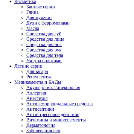
Косметика
Банные серии
Глина
Для мужчин
Духи с ферромонами
Масла
Средства для губ
Средства для лица
Средства для ног
Средства для рук
Средства для тела
Уход за волосами
Летние серии
Для загара
Репелленты
Медикаменты и БАДы
Акушерство. Гинекология
Аллергия
Анестезия
Антигеморроидальные средства
Антисептики
Антистрессовое действие
Витамины и микроэлементы
Дерматология
Заболевания вен