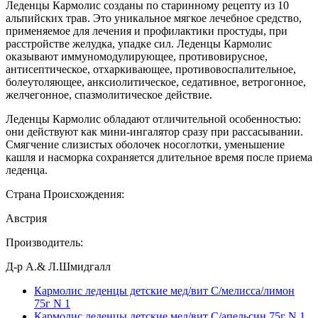
Леденцы Кармолис созданы по старинному рецепту из 10
альпийских трав. Это уникальное мягкое лечебное средство,
применяемое для лечения и профилактики простуды, при
расстройстве желудка, упадке сил. Леденцы Кармолис
оказывают иммуномодулирующее, противовирусное,
антисептическое, отхаркивающее, противовоспалительное,
болеутоляющее, анксиолитическое, седативное, ветрогонное,
желчегонное, спазмолитическое действие.
Леденцы Кармолис обладают отличительной особенностью:
они действуют как мини-ингалятор сразу при рассасывании.
Смягчение слизистых оболочек носоглотки, уменьшение
кашля и насморка сохраняется длительное время после приема
леденца.
Страна Происхождения:
Австрия
Производитель:
Д-р А.& Л.Шмидгалл
Кармолис леденцы детские мед/вит С/мелисса/лимон
75г N 1
Кармолис леденцы детские мед/вит С/апельсин 75г N 1