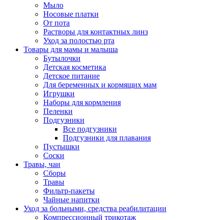
Мыло
Носовые платки
От пота
Растворы для контактных линз
Уход за полостью рта
Товары для мамы и малыша
Бутылочки
Детская косметика
Детское питание
Для беременных и кормящих мам
Игрушки
Наборы для кормления
Пеленки
Подгузники
Все подгузники
Подгузники для плавания
Пустышки
Соски
Травы, чаи
Сборы
Травы
Фильтр-пакеты
Чайные напитки
Уход за больными, средства реабилитации
Компрессионный трикотаж