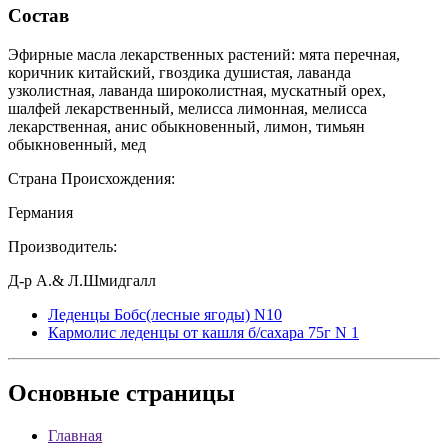
Состав
Эфирные масла лекарственных растений: мята перечная,
коричник китайский, гвоздика душистая, лаванда
узколистная, лаванда широколистная, мускатный орех,
шалфей лекарственный, мелисса лимонная, мелисса
лекарственная, анис обыкновенный, лимон, тимьян
обыкновенный, мед
Страна Происхождения:
Германия
Производитель:
Д-р А.& Л.Шмидгалл
Леденцы Бобс(лесные ягоды) N10
Кармолис леденцы от кашля б/сахара 75г N 1
Основные
страницы
Главная