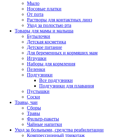
Мыло
Носовые платки
От пота
Растворы для контактных линз
Уход за полостью рта
Товары для мамы и малыша
Бутылочки
Детская косметика
Детское питание
Для беременных и кормящих мам
Игрушки
Наборы для кормления
Пеленки
Подгузники
Все подгузники
Подгузники для плавания
Пустышки
Соски
Травы, чаи
Сборы
Травы
Фильтр-пакеты
Чайные напитки
Уход за больными, средства реабилитации
Компрессионный трикотаж