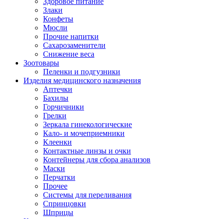
Здоровое питание
Злаки
Конфеты
Мюсли
Прочие напитки
Сахарозаменители
Снижение веса
Зоотовары
Пеленки и подгузники
Изделия медицинского назначения
Аптечки
Бахилы
Горчичники
Грелки
Зеркала гинекологические
Кало- и мочеприемники
Клеенки
Контактные линзы и очки
Контейнеры для сбора анализов
Маски
Перчатки
Прочее
Системы для переливания
Спринцовки
Шприцы