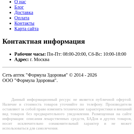
О нас
Блог
Доставка
Оплата
Контакты
Карта сайта
Контактная
информация
Рабочие часы:
Пн-Пт: 08:00-20:00, Сб-Вс: 10:00-18:00
Адрес:
г. Москва
Сеть аптек "Формула Здоровья" © 2014 - 2026
ООО "Формула Здоровья".
Данный информационный ресурс не является публичной офертой.
Наличие и стоимость товаров уточняйте по телефону. Производители
оставляют за собой право изменять технические характеристики и внешний
вид товаров без предварительного уведомления. Размещенная на сайте
информация: описания лекарственных средств, БАДов и других товаров,
носит исключительно ознакомительный характер и не может
использоваться для самолечения.