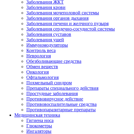
Заболевания ЖКТ
Заболевания крови
Заболевания мочеполовой системы
Заболевания органов дыхания
Заболевания печени и желчного пузыря
Заболевания сердечно-сосудистой системы
Заболевания суставов
Заболевания ушей
Иммуномодуляторы
Контроль веса
Неврология
Обезболивающие средства
Обмен веществ
Онкология
Офтальмология
Похмельный синдром
Препараты специального действия
Простудные заболевания
Противовирусное действие
Противовоспалительные средства
Противопаразитарные препараты
Медицинская техника
Гигиена носа
Глюкометры
Ингаляторы