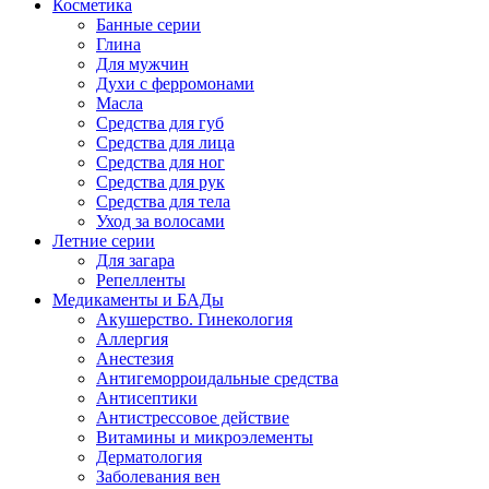
Косметика
Банные серии
Глина
Для мужчин
Духи с ферромонами
Масла
Средства для губ
Средства для лица
Средства для ног
Средства для рук
Средства для тела
Уход за волосами
Летние серии
Для загара
Репелленты
Медикаменты и БАДы
Акушерство. Гинекология
Аллергия
Анестезия
Антигеморроидальные средства
Антисептики
Антистрессовое действие
Витамины и микроэлементы
Дерматология
Заболевания вен