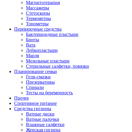
Магнитотерапия
Массажеры
Стетоскопы
Термометры
Тонометры
Перевязочные средства
Бактерицидные пластыри
Бинты
Вата
Лейкопластыри
Марля
Мозольные пластыри
Стерильные салфетки, повязки
Планирование семьи
Гели-смазки
Презервативы
Спирали
Тесты на беременность
Прочее
Спортивное питание
Средства гигиены
Ватные диски
Ватные палочки
Влажные салфетки
Женская гигиена