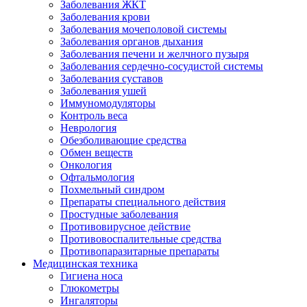
Заболевания ЖКТ
Заболевания крови
Заболевания мочеполовой системы
Заболевания органов дыхания
Заболевания печени и желчного пузыря
Заболевания сердечно-сосудистой системы
Заболевания суставов
Заболевания ушей
Иммуномодуляторы
Контроль веса
Неврология
Обезболивающие средства
Обмен веществ
Онкология
Офтальмология
Похмельный синдром
Препараты специального действия
Простудные заболевания
Противовирусное действие
Противовоспалительные средства
Противопаразитарные препараты
Медицинская техника
Гигиена носа
Глюкометры
Ингаляторы