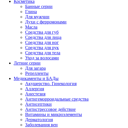
Косметика
Банные серии
Глина
Для мужчин
Духи с ферромонами
Масла
Средства для губ
Средства для лица
Средства для ног
Средства для рук
Средства для тела
Уход за волосами
Летние серии
Для загара
Репелленты
Медикаменты и БАДы
Акушерство. Гинекология
Аллергия
Анестезия
Антигеморроидальные средства
Антисептики
Антистрессовое действие
Витамины и микроэлементы
Дерматология
Заболевания вен