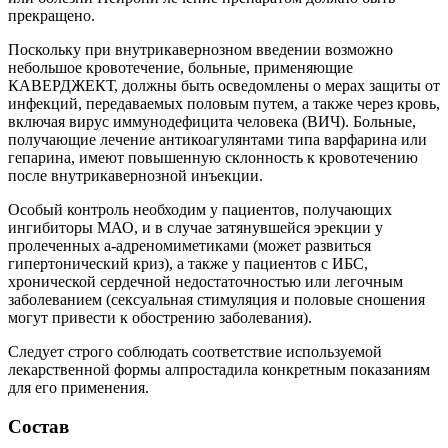
прекращено.
Поскольку при внутрикавернозном введении возможно
небольшое кровотечение, больные, применяющие
КАВЕРДЖЕКТ, должны быть осведомлены о мерах защиты от
инфекций, передаваемых половым путем, а также через кровь,
включая вирус иммунодефицита человека (ВИЧ). Больные,
получающие лечение антикоагулянтами типа варфарина или
гепарина, имеют повышенную склонность к кровотечению
после внутрикавернозной инъекции.
Особый контроль необходим у пациентов, получающих
ингибиторы МАО, и в случае затянувшейся эрекции у
пролеченных a-адреномиметиками (может развиться
гипертонический криз), а также у пациентов с ИБС,
хронической сердечной недостаточностью или легочным
заболеванием (сексуальная стимуляция и половые сношения
могут привести к обострению заболевания).
Следует строго соблюдать соответствие используемой
лекарственной формы алпростадила конкретным показаниям
для его применения.
Состав