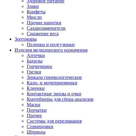
Здоровое питание
Злаки
Конфеты
Мюсли
Прочие напитки
Сахарозаменители
Снижение веса
Зоотовары
Пеленки и подгузники
Изделия медицинского назначения
Аптечки
Бахилы
Горчичники
Грелки
Зеркала гинекологические
Кало- и мочеприемники
Клеенки
Контактные линзы и очки
Контейнеры для сбора анализов
Маски
Перчатки
Прочее
Системы для переливания
Спринцовки
Шприцы