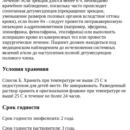
Лечение: если эрекция длится менее 6 ч, необходимо
врачебное наблюдение, поскольку часто происходит
спонтанная детумесценция (прекращение эрекции,
уменьшение размеров половых органов вследствие оттока
крови), если более 6ч - следует провести интракавернозную
инъекцию a-адреномиметиков (например, эфедрина,
эпинефрина, фенилэфрина, этилэфрина) или выполнить
аспирацию крови из кавернозных тел или провести
хирургическое лечение. Пациент должен находиться под
медицинским наблюдением до исчезновения системных
явлений и/или до наступления полной детумесценции
полового члена.
Условия хранения
Список Б. Хранить при температуре не выше 25 С в
недоступном для детей месте. Не замораживать. Разведенный
раствор хранить в оригинальном флаконе при температуре не
вышё 25 С в течение не более 24 часов.
Срок годности
Срок годности лиофилизата: 2 года.
Срок годности растворителя: 3 года.