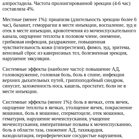
алпростадила. Частота пролонгированной эрекции (4-6 час)
составляла 4%.
Местные (менее 1%): приапизм (длительность эрекции более 6
час), баланит, геморрагии в месте инъекции, воспаление, зуд и
отек в месте инъекции, кровотечения из мочеиспускательного
канала, ощущение теплоты в половом члене, онемение,
грибковая инфекция, раздражение, повышенная
чувствительность кожи (гиперестезия), фимоз, зуд, эритема,
венозный сброс из кавернозных тел, болезненная эрекция,
нарушение эякуляции.
Системные эффекты (наиболее часто): повышение АД,
головокружение, головная боль, боль в спине, инфекции
верхних дыхательных путей, гриппоподобный синдром,
синусит, заложенность носа, кашель, простатит, боли не в
месте инъекции.
Системные эффекты (менее 1%): боль в яичках, отек яичек,
ощущение теплоты в яичках, утолщение яичек, покраснение
мошонки, боль в мошонке, сперматоцеле, отек мошонки,
гематурия, нарушение мочеиспускания, учащение
мочеиспускания, императивные позывы к мочеиспусканию,
боль в области таза, снижение АД, тахикардия,
вазодилатация, периферические сосудистые нарушения,