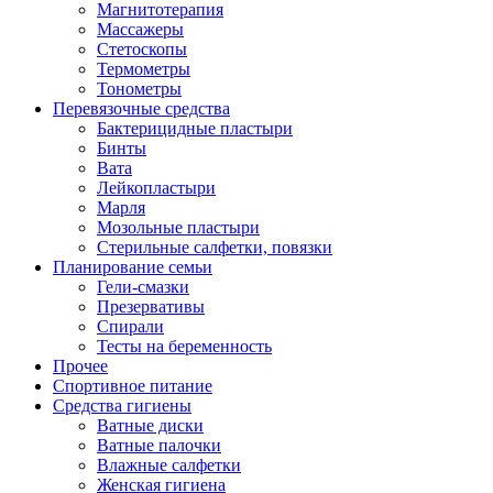
Магнитотерапия
Массажеры
Стетоскопы
Термометры
Тонометры
Перевязочные средства
Бактерицидные пластыри
Бинты
Вата
Лейкопластыри
Марля
Мозольные пластыри
Стерильные салфетки, повязки
Планирование семьи
Гели-смазки
Презервативы
Спирали
Тесты на беременность
Прочее
Спортивное питание
Средства гигиены
Ватные диски
Ватные палочки
Влажные салфетки
Женская гигиена