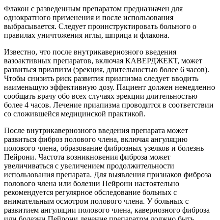
Флакон с разведенным препаратом предназначен для
однократного применения и после использования
выбрасывается. Следует проинструктировать больного о
правилах уничтожения иглы, шприца и флакона.
Известно, что после внутрикавернозного введения
вазоактивных препаратов, включая КАВЕРДЖЕКТ, может
развиться приапизм (эрекция, длительностью более 6 часов).
Чтобы снизить риск развития приапизма следует вводить
наименьшую эффективную дозу. Пациент должен немедленно
сообщать врачу обо всех случаях эрекции длительностью
более 4 часов. Лечение приапизма проводится в соответствии
со сложившейся медицинской практикой.
После внутрикавернозного введения препарата может
развиться фиброз полового члена, включая ангуляцию
полового члена, образование фиброзных узелков и болезнь
Пейрони. Частота возникновения фиброза может
увеличиваться с увеличением продолжительности
использования препарата. Для выявления признаков фиброза
полового члена или болезни Пейрони настоятельно
рекомендуется регулярное обследование больных с
внимательным осмотром полового члена. У больных с
развитием ангуляции полового члена, кавернозного фиброза
или болезни Пейрони лечение препаратом должно быть