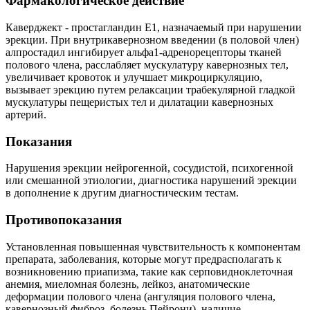
Фармакологическое действие
Каверджект - простагландин Е1, назначаемый при нарушении
эрекции. При внутрикавернозном введении (в половой член)
алпростадил ингибирует альфа1-адренорецепторы тканей
полового члена, расслабляет мускулатуру кавернозных тел,
увеличивает кровоток и улучшает микроциркуляцию,
вызывает эрекцию путем релаксации трабекулярной гладкой
мускулатуры пещеристых тел и дилатации кавернозных
артерий.
Показания
Нарушения эрекции нейрогенной, сосудистой, психогенной
или смешанной этиологии, диагностика нарушений эрекции
в дополнение к другим диагностическим тестам.
Противопоказания
Установленная повышенная чувствительность к компонентам
препарата, заболевания, которые могут предрасполагать к
возникновению приапизма, такие как серповидноклеточная
анемия, миеломная болезнь, лейкоз, анатомические
деформации полового члена (ангуляция полового члена,
кавернозный фиброз, болезнь Пейрони), наличие