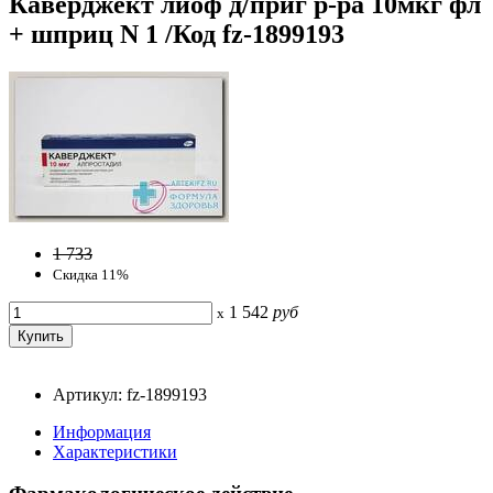
Каверджект лиоф д/приг р-ра 10мкг фл
+ шприц N 1 /Код fz-1899193
1 733
Скидка 11%
1 542
руб
x
Артикул: fz-1899193
Информация
Характеристики