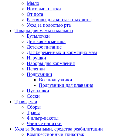
Мыло
Носовые платки
От пота
Растворы для контактных линз
Уход за полостью рта
Товары для мамы и малыша
Бутылочки
Детская косметика
Детское питание
Для беременных и кормящих мам
Игрушки
Наборы для кормления
Пеленки
Подгузники
Все подгузники
Подгузники для плавания
Пустышки
Соски
Травы, чаи
Сборы
Травы
Фильтр-пакеты
Чайные напитки
Уход за больными, средства реабилитации
Компрессионный трикотаж