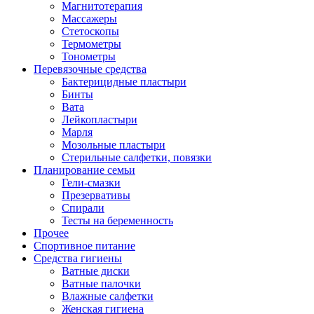
Магнитотерапия
Массажеры
Стетоскопы
Термометры
Тонометры
Перевязочные средства
Бактерицидные пластыри
Бинты
Вата
Лейкопластыри
Марля
Мозольные пластыри
Стерильные салфетки, повязки
Планирование семьи
Гели-смазки
Презервативы
Спирали
Тесты на беременность
Прочее
Спортивное питание
Средства гигиены
Ватные диски
Ватные палочки
Влажные салфетки
Женская гигиена