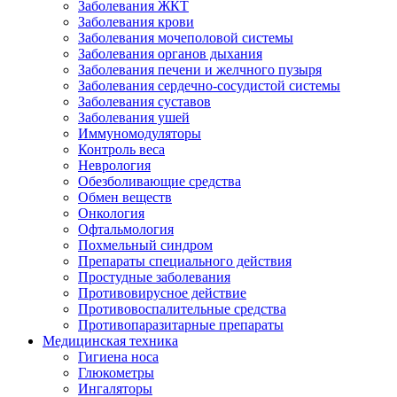
Заболевания ЖКТ
Заболевания крови
Заболевания мочеполовой системы
Заболевания органов дыхания
Заболевания печени и желчного пузыря
Заболевания сердечно-сосудистой системы
Заболевания суставов
Заболевания ушей
Иммуномодуляторы
Контроль веса
Неврология
Обезболивающие средства
Обмен веществ
Онкология
Офтальмология
Похмельный синдром
Препараты специального действия
Простудные заболевания
Противовирусное действие
Противовоспалительные средства
Противопаразитарные препараты
Медицинская техника
Гигиена носа
Глюкометры
Ингаляторы