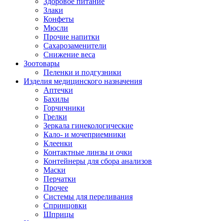
Здоровое питание
Злаки
Конфеты
Мюсли
Прочие напитки
Сахарозаменители
Снижение веса
Зоотовары
Пеленки и подгузники
Изделия медицинского назначения
Аптечки
Бахилы
Горчичники
Грелки
Зеркала гинекологические
Кало- и мочеприемники
Клеенки
Контактные линзы и очки
Контейнеры для сбора анализов
Маски
Перчатки
Прочее
Системы для переливания
Спринцовки
Шприцы