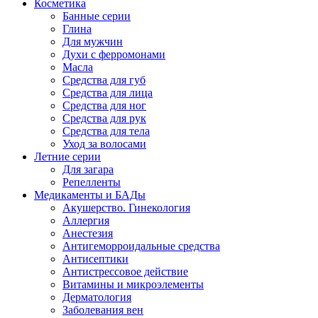
Косметика
Банные серии
Глина
Для мужчин
Духи с ферромонами
Масла
Средства для губ
Средства для лица
Средства для ног
Средства для рук
Средства для тела
Уход за волосами
Летние серии
Для загара
Репелленты
Медикаменты и БАДы
Акушерство. Гинекология
Аллергия
Анестезия
Антигеморроидальные средства
Антисептики
Антистрессовое действие
Витамины и микроэлементы
Дерматология
Заболевания вен