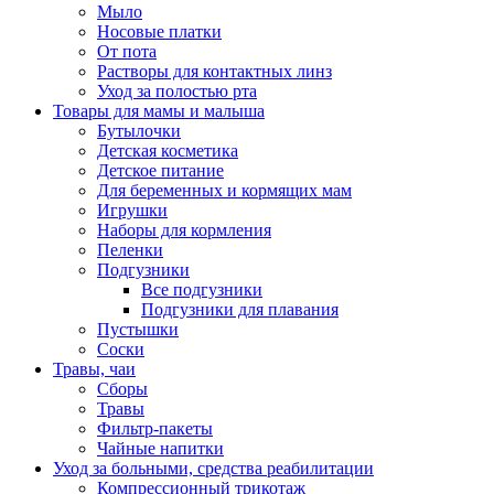
Мыло
Носовые платки
От пота
Растворы для контактных линз
Уход за полостью рта
Товары для мамы и малыша
Бутылочки
Детская косметика
Детское питание
Для беременных и кормящих мам
Игрушки
Наборы для кормления
Пеленки
Подгузники
Все подгузники
Подгузники для плавания
Пустышки
Соски
Травы, чаи
Сборы
Травы
Фильтр-пакеты
Чайные напитки
Уход за больными, средства реабилитации
Компрессионный трикотаж