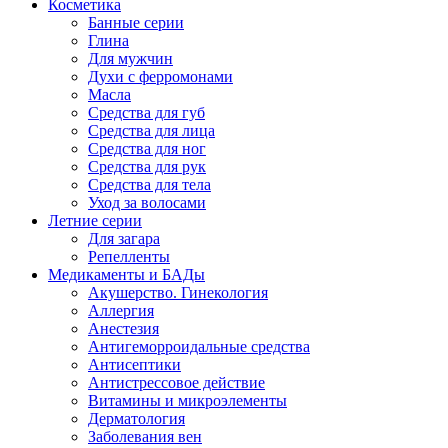
Косметика
Банные серии
Глина
Для мужчин
Духи с ферромонами
Масла
Средства для губ
Средства для лица
Средства для ног
Средства для рук
Средства для тела
Уход за волосами
Летние серии
Для загара
Репелленты
Медикаменты и БАДы
Акушерство. Гинекология
Аллергия
Анестезия
Антигеморроидальные средства
Антисептики
Антистрессовое действие
Витамины и микроэлементы
Дерматология
Заболевания вен