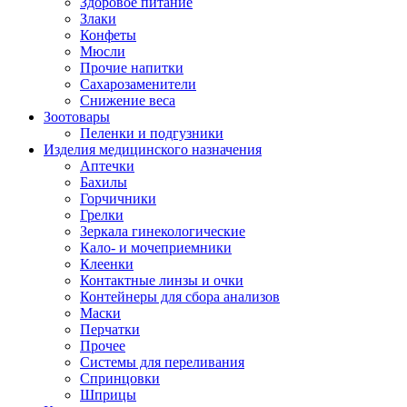
Здоровое питание
Злаки
Конфеты
Мюсли
Прочие напитки
Сахарозаменители
Снижение веса
Зоотовары
Пеленки и подгузники
Изделия медицинского назначения
Аптечки
Бахилы
Горчичники
Грелки
Зеркала гинекологические
Кало- и мочеприемники
Клеенки
Контактные линзы и очки
Контейнеры для сбора анализов
Маски
Перчатки
Прочее
Системы для переливания
Спринцовки
Шприцы