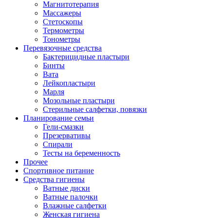
Магнитотерапия
Массажеры
Стетоскопы
Термометры
Тонометры
Перевязочные средства
Бактерицидные пластыри
Бинты
Вата
Лейкопластыри
Марля
Мозольные пластыри
Стерильные салфетки, повязки
Планирование семьи
Гели-смазки
Презервативы
Спирали
Тесты на беременность
Прочее
Спортивное питание
Средства гигиены
Ватные диски
Ватные палочки
Влажные салфетки
Женская гигиена