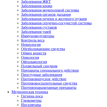
Заболевания ЖКТ
Заболевания крови
Заболевания мочеполовой системы
Заболевания органов дыхания
Заболевания печени и желчного пузыря
Заболевания сердечно-сосудистой системы
Заболевания суставов
Заболевания ушей
Иммуномодуляторы
Контроль веса
Неврология
Обезболивающие средства
Обмен веществ
Онкология
Офтальмология
Похмельный синдром
Препараты специального действия
Простудные заболевания
Противовирусное действие
Противовоспалительные средства
Противопаразитарные препараты
Медицинская техника
Гигиена носа
Глюкометры
Ингаляторы