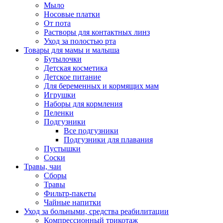
Мыло
Носовые платки
От пота
Растворы для контактных линз
Уход за полостью рта
Товары для мамы и малыша
Бутылочки
Детская косметика
Детское питание
Для беременных и кормящих мам
Игрушки
Наборы для кормления
Пеленки
Подгузники
Все подгузники
Подгузники для плавания
Пустышки
Соски
Травы, чаи
Сборы
Травы
Фильтр-пакеты
Чайные напитки
Уход за больными, средства реабилитации
Компрессионный трикотаж