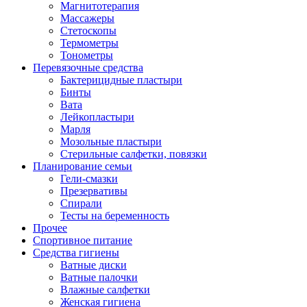
Магнитотерапия
Массажеры
Стетоскопы
Термометры
Тонометры
Перевязочные средства
Бактерицидные пластыри
Бинты
Вата
Лейкопластыри
Марля
Мозольные пластыри
Стерильные салфетки, повязки
Планирование семьи
Гели-смазки
Презервативы
Спирали
Тесты на беременность
Прочее
Спортивное питание
Средства гигиены
Ватные диски
Ватные палочки
Влажные салфетки
Женская гигиена