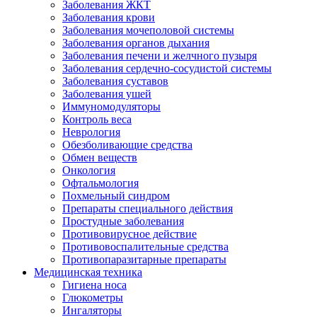
Заболевания ЖКТ
Заболевания крови
Заболевания мочеполовой системы
Заболевания органов дыхания
Заболевания печени и желчного пузыря
Заболевания сердечно-сосудистой системы
Заболевания суставов
Заболевания ушей
Иммуномодуляторы
Контроль веса
Неврология
Обезболивающие средства
Обмен веществ
Онкология
Офтальмология
Похмельный синдром
Препараты специального действия
Простудные заболевания
Противовирусное действие
Противовоспалительные средства
Противопаразитарные препараты
Медицинская техника
Гигиена носа
Глюкометры
Ингаляторы