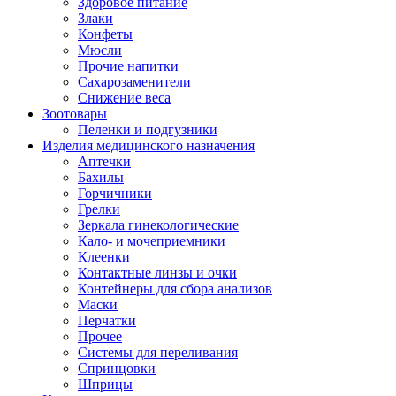
Здоровое питание
Злаки
Конфеты
Мюсли
Прочие напитки
Сахарозаменители
Снижение веса
Зоотовары
Пеленки и подгузники
Изделия медицинского назначения
Аптечки
Бахилы
Горчичники
Грелки
Зеркала гинекологические
Кало- и мочеприемники
Клеенки
Контактные линзы и очки
Контейнеры для сбора анализов
Маски
Перчатки
Прочее
Системы для переливания
Спринцовки
Шприцы