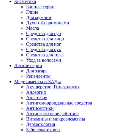
Косметика
Банные серии
Глина
Для мужчин
Духи с ферромонами
Масла
Средства для губ
Средства для лица
Средства для ног
Средства для рук
Средства для тела
Уход за волосами
Летние серии
Для загара
Репелленты
Медикаменты и БАДы
Акушерство. Гинекология
Аллергия
Анестезия
Антигеморроидальные средства
Антисептики
Антистрессовое действие
Витамины и микроэлементы
Дерматология
Заболевания вен