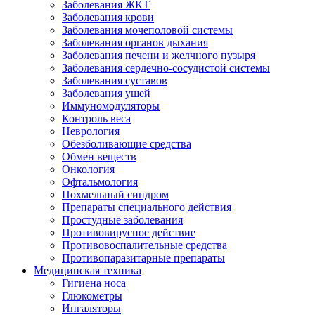
Заболевания ЖКТ
Заболевания крови
Заболевания мочеполовой системы
Заболевания органов дыхания
Заболевания печени и желчного пузыря
Заболевания сердечно-сосудистой системы
Заболевания суставов
Заболевания ушей
Иммуномодуляторы
Контроль веса
Неврология
Обезболивающие средства
Обмен веществ
Онкология
Офтальмология
Похмельный синдром
Препараты специального действия
Простудные заболевания
Противовирусное действие
Противовоспалительные средства
Противопаразитарные препараты
Медицинская техника
Гигиена носа
Глюкометры
Ингаляторы