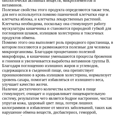
биологически активных веществ, микроэлементов и
витаминов.
Полезные свойства этого продукта определяются также тем,
для него используется помимо пшеничной клетчатки еще и
клетчатка яблока, и клетчатка лекарственных растений.
Клетчатка необходима, поскольку она стимулирует работу
мускулатуры кишечника и становится природной губкой для
поглощения шлаков, излишков холестерина и токсичных
продуктов обмена.
Помимо этого она выполняет роль природного пристанища, в
котором поселяются и размножаются полезные для человека
микроорганизмы. Благодаря процветанию полезной
микрофлоры, в кишечнике уменьшаются процессы брожения
и гниения и увеличивается выработка витаминов группы В.
Благодаря поглощению излишних жиров и углеводов,
содержащихся в съеденной пище, она препятствует
проникновению в кровь излишков холестерина, нормализует
уровень сахара, помогает избавляться от излишнего веса,
улучшает качество желчи.
Наличие достаточного количества клетчатки в пище
стимулирует, очищает и оздоравливает пищеварительную
систему, результатом чего является бодрое настроение, чистая
упругая кожа, здоровый цвет лица, потеря лишних
килограммов и избавление от многих заболеваний, таких как
нарушение обмена веществ, дисбактериоз, геморрой,