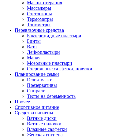
Магнитотерапия
Массажеры
Стетоскопы
Термометры
Тонометры
Перевязочные средства
Бактерицидные пластыри
Бинты
Вата
Лейкопластыри
Марля
Мозольные пластыри
Стерильные салфетки, повязки
Планирование семьи
Гели-смазки
Презервативы
Спирали
Тесты на беременность
Прочее
Спортивное питание
Средства гигиены
Ватные диски
Ватные палочки
Влажные салфетки
Женская гигиена