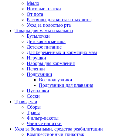
Мыло
Носовые платки
От пота
Растворы для контактных линз
Уход за полостью рта
Товары для мамы и малыша
Бутылочки
Детская косметика
Детское питание
Для беременных и кормящих мам
Игрушки
Наборы для кормления
Пеленки
Подгузники
Все подгузники
Подгузники для плавания
Пустышки
Соски
Травы, чаи
Сборы
Травы
Фильтр-пакеты
Чайные напитки
Уход за больными, средства реабилитации
Компрессионный трикотаж