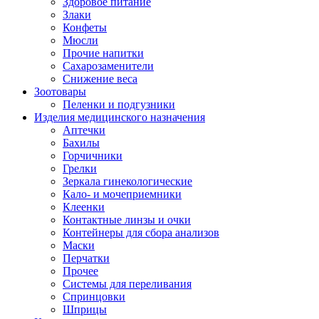
Здоровое питание
Злаки
Конфеты
Мюсли
Прочие напитки
Сахарозаменители
Снижение веса
Зоотовары
Пеленки и подгузники
Изделия медицинского назначения
Аптечки
Бахилы
Горчичники
Грелки
Зеркала гинекологические
Кало- и мочеприемники
Клеенки
Контактные линзы и очки
Контейнеры для сбора анализов
Маски
Перчатки
Прочее
Системы для переливания
Спринцовки
Шприцы