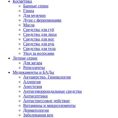
Косметика
Банные серии
Глина
Для мужчин
Духи с ферромонами
Масла
Средства для губ
Средства для лица
Средства для ног
Средства для рук
Средства для тела
Уход за волосами
Летние серии
Для загара
Репелленты
Медикаменты и БАДы
Акушерство. Гинекология
Аллергия
Анестезия
Антигеморроидальные средства
Антисептики
Антистрессовое действие
Витамины и микроэлементы
Дерматология
Заболевания вен