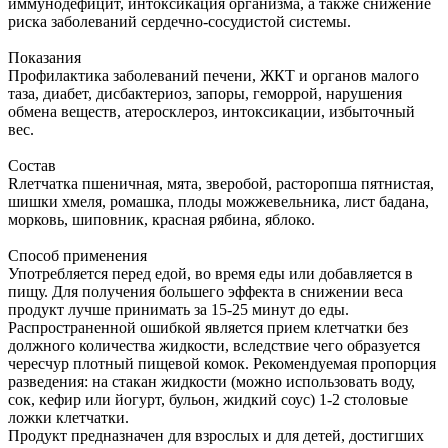
иммунодефицит, интоксикация организма, а также снижение
риска заболеваний сердечно-сосудистой системы.
Показания
Профилактика заболеваний печени, ЖКТ и органов малого
таза, диабет, дисбактериоз, запоры, геморрой, нарушения
обмена веществ, атеросклероз, интоксикации, избыточный
вес.
Состав
Rлетчатка пшеничная, мята, зверобой, расторопша пятнистая,
шишки хмеля, ромашка, плоды можжевельника, лист бадана,
морковь, шиповник, красная рябина, яблоко.
Способ применения
Употребляется перед едой, во время еды или добавляется в
пищу. Для получения большего эффекта в снижении веса
продукт лучше принимать за 15-25 минут до еды.
Распространенной ошибкой является прием клетчатки без
должного количества жидкости, вследствие чего образуется
чересчур плотный пищевой комок. Рекомендуемая пропорция
разведения: на стакан жидкости (можно использовать воду,
сок, кефир или йогурт, бульон, жидкий соус) 1-2 столовые
ложки клетчатки.
Продукт предназначен для взрослых и для детей, достигших