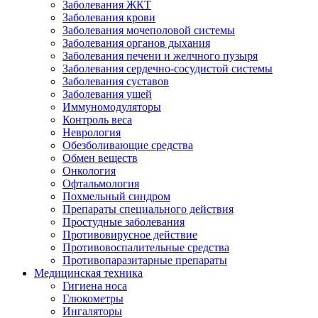
Заболевания ЖКТ
Заболевания крови
Заболевания мочеполовой системы
Заболевания органов дыхания
Заболевания печени и желчного пузыря
Заболевания сердечно-сосудистой системы
Заболевания суставов
Заболевания ушей
Иммуномодуляторы
Контроль веса
Неврология
Обезболивающие средства
Обмен веществ
Онкология
Офтальмология
Похмельный синдром
Препараты специального действия
Простудные заболевания
Противовирусное действие
Противовоспалительные средства
Противопаразитарные препараты
Медицинская техника
Гигиена носа
Глюкометры
Ингаляторы