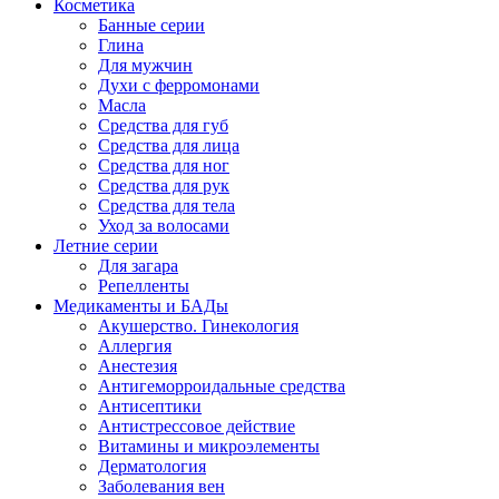
Косметика
Банные серии
Глина
Для мужчин
Духи с ферромонами
Масла
Средства для губ
Средства для лица
Средства для ног
Средства для рук
Средства для тела
Уход за волосами
Летние серии
Для загара
Репелленты
Медикаменты и БАДы
Акушерство. Гинекология
Аллергия
Анестезия
Антигеморроидальные средства
Антисептики
Антистрессовое действие
Витамины и микроэлементы
Дерматология
Заболевания вен