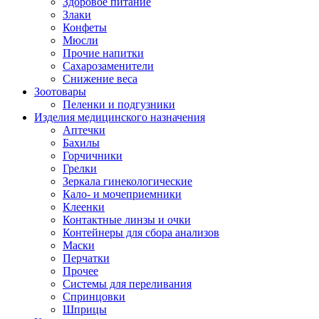
Здоровое питание
Злаки
Конфеты
Мюсли
Прочие напитки
Сахарозаменители
Снижение веса
Зоотовары
Пеленки и подгузники
Изделия медицинского назначения
Аптечки
Бахилы
Горчичники
Грелки
Зеркала гинекологические
Кало- и мочеприемники
Клеенки
Контактные линзы и очки
Контейнеры для сбора анализов
Маски
Перчатки
Прочее
Системы для переливания
Спринцовки
Шприцы