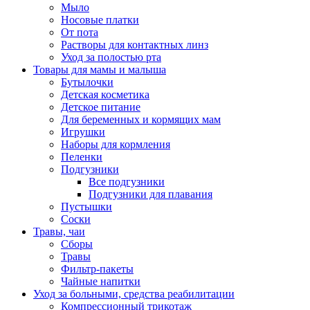
Мыло
Носовые платки
От пота
Растворы для контактных линз
Уход за полостью рта
Товары для мамы и малыша
Бутылочки
Детская косметика
Детское питание
Для беременных и кормящих мам
Игрушки
Наборы для кормления
Пеленки
Подгузники
Все подгузники
Подгузники для плавания
Пустышки
Соски
Травы, чаи
Сборы
Травы
Фильтр-пакеты
Чайные напитки
Уход за больными, средства реабилитации
Компрессионный трикотаж