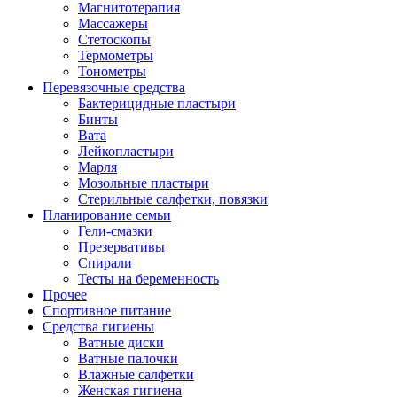
Магнитотерапия
Массажеры
Стетоскопы
Термометры
Тонометры
Перевязочные средства
Бактерицидные пластыри
Бинты
Вата
Лейкопластыри
Марля
Мозольные пластыри
Стерильные салфетки, повязки
Планирование семьи
Гели-смазки
Презервативы
Спирали
Тесты на беременность
Прочее
Спортивное питание
Средства гигиены
Ватные диски
Ватные палочки
Влажные салфетки
Женская гигиена