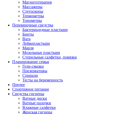
Магнитотерапия
Массажеры
Стетоскопы
Термометры
Тонометры
Перевязочные средства
Бактерицидные пластыри
Бинты
Вата
Лейкопластыри
Марля
Мозольные пластыри
Стерильные салфетки, повязки
Планирование семьи
Гели-смазки
Презервативы
Спирали
Тесты на беременность
Прочее
Спортивное питание
Средства гигиены
Ватные диски
Ватные палочки
Влажные салфетки
Женская гигиена