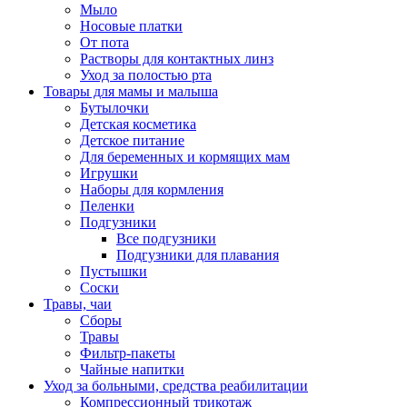
Мыло
Носовые платки
От пота
Растворы для контактных линз
Уход за полостью рта
Товары для мамы и малыша
Бутылочки
Детская косметика
Детское питание
Для беременных и кормящих мам
Игрушки
Наборы для кормления
Пеленки
Подгузники
Все подгузники
Подгузники для плавания
Пустышки
Соски
Травы, чаи
Сборы
Травы
Фильтр-пакеты
Чайные напитки
Уход за больными, средства реабилитации
Компрессионный трикотаж