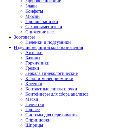
Здоровое питание
Злаки
Конфеты
Мюсли
Прочие напитки
Сахарозаменители
Снижение веса
Зоотовары
Пеленки и подгузники
Изделия медицинского назначения
Аптечки
Бахилы
Горчичники
Грелки
Зеркала гинекологические
Кало- и мочеприемники
Клеенки
Контактные линзы и очки
Контейнеры для сбора анализов
Маски
Перчатки
Прочее
Системы для переливания
Спринцовки
Шприцы