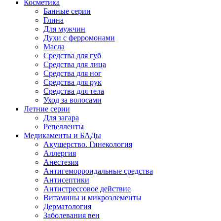
Косметика
Банные серии
Глина
Для мужчин
Духи с ферромонами
Масла
Средства для губ
Средства для лица
Средства для ног
Средства для рук
Средства для тела
Уход за волосами
Летние серии
Для загара
Репелленты
Медикаменты и БАДы
Акушерство. Гинекология
Аллергия
Анестезия
Антигеморроидальные средства
Антисептики
Антистрессовое действие
Витамины и микроэлементы
Дерматология
Заболевания вен