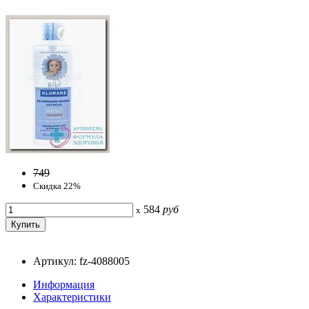
749
Скидка 22%
584
руб
x
Артикул: fz-4088005
Информация
Характеристики