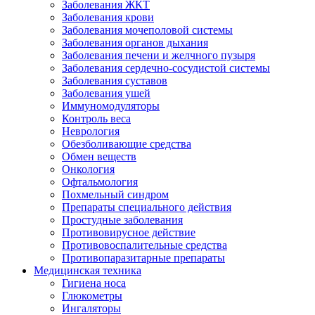
Заболевания ЖКТ
Заболевания крови
Заболевания мочеполовой системы
Заболевания органов дыхания
Заболевания печени и желчного пузыря
Заболевания сердечно-сосудистой системы
Заболевания суставов
Заболевания ушей
Иммуномодуляторы
Контроль веса
Неврология
Обезболивающие средства
Обмен веществ
Онкология
Офтальмология
Похмельный синдром
Препараты специального действия
Простудные заболевания
Противовирусное действие
Противовоспалительные средства
Противопаразитарные препараты
Медицинская техника
Гигиена носа
Глюкометры
Ингаляторы