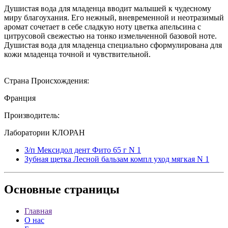
Душистая вода для младенца вводит малышей к чудесному
миру благоухания. Его нежный, вневременной и неотразимый
аромат сочетает в себе сладкую ноту цветка апельсина с
цитрусовой свежестью на тонко измельченной базовой ноте.
Душистая вода для младенца специально сформулирована для
кожи младенца точной и чувствительной.
Страна Происхождения:
Франция
Производитель:
Лаборатории КЛОРАН
З/п Мексидол дент Фито 65 г N 1
Зубная щетка Лесной бальзам компл уход мягкая N 1
Основные
страницы
Главная
О нас