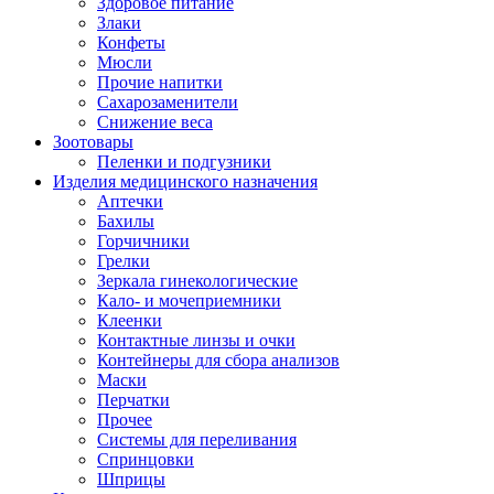
Здоровое питание
Злаки
Конфеты
Мюсли
Прочие напитки
Сахарозаменители
Снижение веса
Зоотовары
Пеленки и подгузники
Изделия медицинского назначения
Аптечки
Бахилы
Горчичники
Грелки
Зеркала гинекологические
Кало- и мочеприемники
Клеенки
Контактные линзы и очки
Контейнеры для сбора анализов
Маски
Перчатки
Прочее
Системы для переливания
Спринцовки
Шприцы