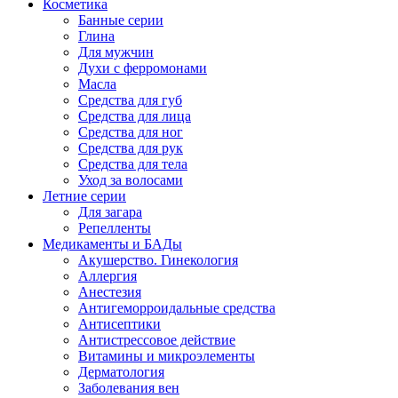
Косметика
Банные серии
Глина
Для мужчин
Духи с ферромонами
Масла
Средства для губ
Средства для лица
Средства для ног
Средства для рук
Средства для тела
Уход за волосами
Летние серии
Для загара
Репелленты
Медикаменты и БАДы
Акушерство. Гинекология
Аллергия
Анестезия
Антигеморроидальные средства
Антисептики
Антистрессовое действие
Витамины и микроэлементы
Дерматология
Заболевания вен