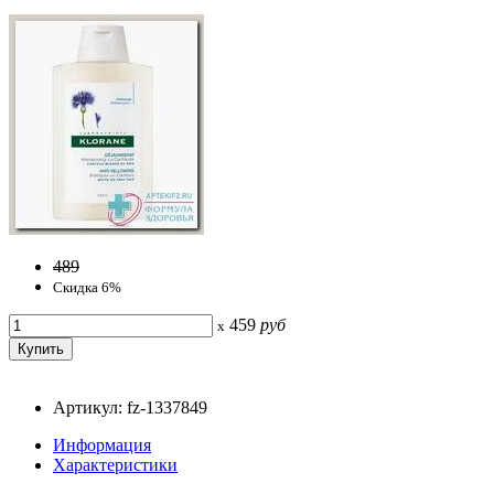
489
Скидка 6%
459
руб
x
Артикул: fz-1337849
Информация
Характеристики