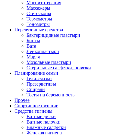
Магнитотерапия
Массажеры
Стетоскопы
Термометры
Тонометры
Перевязочные средства
Бактерицидные пластыри
Бинты
Вата
Лейкопластыри
Марля
Мозольные пластыри
Стерильные салфетки, повязки
Планирование семьи
Гели-смазки
Презервативы
Спирали
Тесты на беременность
Прочее
Спортивное питание
Средства гигиены
Ватные диски
Ватные палочки
Влажные салфетки
Женская гигиена