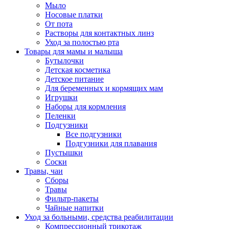
Мыло
Носовые платки
От пота
Растворы для контактных линз
Уход за полостью рта
Товары для мамы и малыша
Бутылочки
Детская косметика
Детское питание
Для беременных и кормящих мам
Игрушки
Наборы для кормления
Пеленки
Подгузники
Все подгузники
Подгузники для плавания
Пустышки
Соски
Травы, чаи
Сборы
Травы
Фильтр-пакеты
Чайные напитки
Уход за больными, средства реабилитации
Компрессионный трикотаж