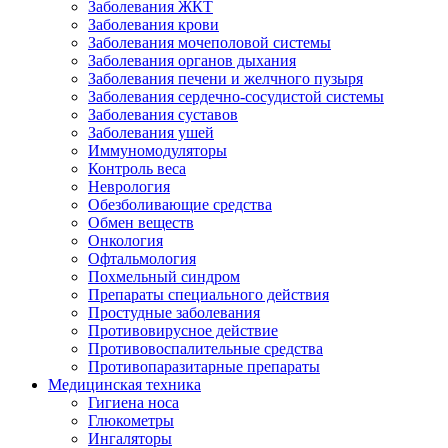
Заболевания ЖКТ
Заболевания крови
Заболевания мочеполовой системы
Заболевания органов дыхания
Заболевания печени и желчного пузыря
Заболевания сердечно-сосудистой системы
Заболевания суставов
Заболевания ушей
Иммуномодуляторы
Контроль веса
Неврология
Обезболивающие средства
Обмен веществ
Онкология
Офтальмология
Похмельный синдром
Препараты специального действия
Простудные заболевания
Противовирусное действие
Противовоспалительные средства
Противопаразитарные препараты
Медицинская техника
Гигиена носа
Глюкометры
Ингаляторы