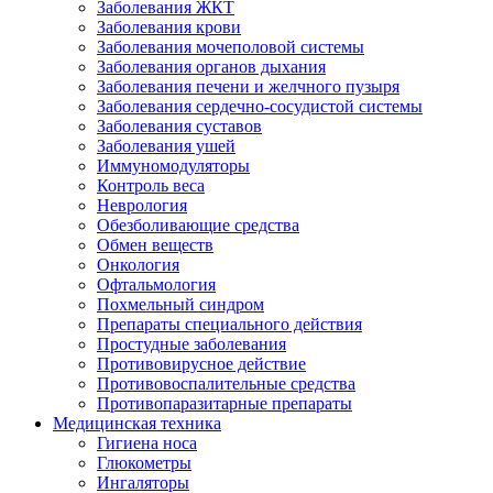
Заболевания ЖКТ
Заболевания крови
Заболевания мочеполовой системы
Заболевания органов дыхания
Заболевания печени и желчного пузыря
Заболевания сердечно-сосудистой системы
Заболевания суставов
Заболевания ушей
Иммуномодуляторы
Контроль веса
Неврология
Обезболивающие средства
Обмен веществ
Онкология
Офтальмология
Похмельный синдром
Препараты специального действия
Простудные заболевания
Противовирусное действие
Противовоспалительные средства
Противопаразитарные препараты
Медицинская техника
Гигиена носа
Глюкометры
Ингаляторы