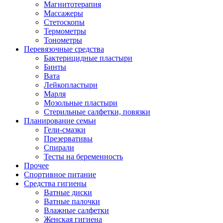
Магнитотерапия
Массажеры
Стетоскопы
Термометры
Тонометры
Перевязочные средства
Бактерицидные пластыри
Бинты
Вата
Лейкопластыри
Марля
Мозольные пластыри
Стерильные салфетки, повязки
Планирование семьи
Гели-смазки
Презервативы
Спирали
Тесты на беременность
Прочее
Спортивное питание
Средства гигиены
Ватные диски
Ватные палочки
Влажные салфетки
Женская гигиена