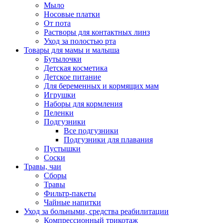
Мыло
Носовые платки
От пота
Растворы для контактных линз
Уход за полостью рта
Товары для мамы и малыша
Бутылочки
Детская косметика
Детское питание
Для беременных и кормящих мам
Игрушки
Наборы для кормления
Пеленки
Подгузники
Все подгузники
Подгузники для плавания
Пустышки
Соски
Травы, чаи
Сборы
Травы
Фильтр-пакеты
Чайные напитки
Уход за больными, средства реабилитации
Компрессионный трикотаж