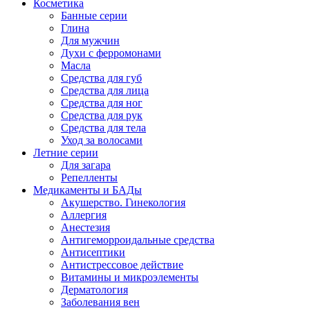
Косметика
Банные серии
Глина
Для мужчин
Духи с ферромонами
Масла
Средства для губ
Средства для лица
Средства для ног
Средства для рук
Средства для тела
Уход за волосами
Летние серии
Для загара
Репелленты
Медикаменты и БАДы
Акушерство. Гинекология
Аллергия
Анестезия
Антигеморроидальные средства
Антисептики
Антистрессовое действие
Витамины и микроэлементы
Дерматология
Заболевания вен