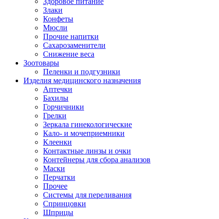
Здоровое питание
Злаки
Конфеты
Мюсли
Прочие напитки
Сахарозаменители
Снижение веса
Зоотовары
Пеленки и подгузники
Изделия медицинского назначения
Аптечки
Бахилы
Горчичники
Грелки
Зеркала гинекологические
Кало- и мочеприемники
Клеенки
Контактные линзы и очки
Контейнеры для сбора анализов
Маски
Перчатки
Прочее
Системы для переливания
Спринцовки
Шприцы