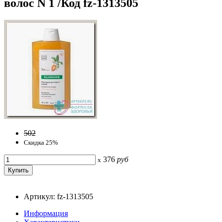
волос N 1 /Код fz-1313505
502
Скидка 25%
376
руб
x
Артикул: fz-1313505
Информация