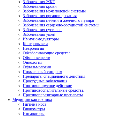
Заболевания ЖКТ
Заболевания крови
Заболевания мочеполовой системы
Заболевания органов дыхания
Заболевания печени и желчного пузыря
Заболевания сердечно-сосудистой системы
Заболевания суставов
Заболевания ушей
Иммуномодуляторы
Контроль веса
Неврология
Обезболивающие средства
Обмен веществ
Онкология
Офтальмология
Похмельный синдром
Препараты специального действия
Простудные заболевания
Противовирусное действие
Противовоспалительные средства
Противопаразитарные препараты
Медицинская техника
Гигиена носа
Глюкометры
Ингаляторы