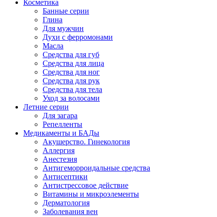
Косметика
Банные серии
Глина
Для мужчин
Духи с ферромонами
Масла
Средства для губ
Средства для лица
Средства для ног
Средства для рук
Средства для тела
Уход за волосами
Летние серии
Для загара
Репелленты
Медикаменты и БАДы
Акушерство. Гинекология
Аллергия
Анестезия
Антигеморроидальные средства
Антисептики
Антистрессовое действие
Витамины и микроэлементы
Дерматология
Заболевания вен