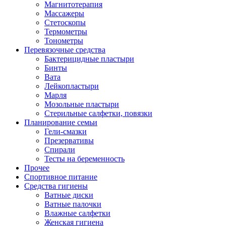
Магнитотерапия
Массажеры
Стетоскопы
Термометры
Тонометры
Перевязочные средства
Бактерицидные пластыри
Бинты
Вата
Лейкопластыри
Марля
Мозольные пластыри
Стерильные салфетки, повязки
Планирование семьи
Гели-смазки
Презервативы
Спирали
Тесты на беременность
Прочее
Спортивное питание
Средства гигиены
Ватные диски
Ватные палочки
Влажные салфетки
Женская гигиена