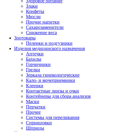
Здоровое питание
Злаки
Конфеты
Мюсли
Прочие напитки
Сахарозаменители
Снижение веса
Зоотовары
Пеленки и подгузники
Изделия медицинского назначения
Аптечки
Бахилы
Горчичники
Грелки
Зеркала гинекологические
Кало- и мочеприемники
Клеенки
Контактные линзы и очки
Контейнеры для сбора анализов
Маски
Перчатки
Прочее
Системы для переливания
Спринцовки
Шприцы