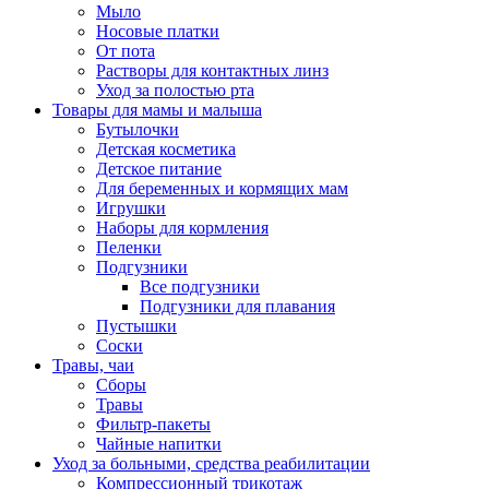
Мыло
Носовые платки
От пота
Растворы для контактных линз
Уход за полостью рта
Товары для мамы и малыша
Бутылочки
Детская косметика
Детское питание
Для беременных и кормящих мам
Игрушки
Наборы для кормления
Пеленки
Подгузники
Все подгузники
Подгузники для плавания
Пустышки
Соски
Травы, чаи
Сборы
Травы
Фильтр-пакеты
Чайные напитки
Уход за больными, средства реабилитации
Компрессионный трикотаж